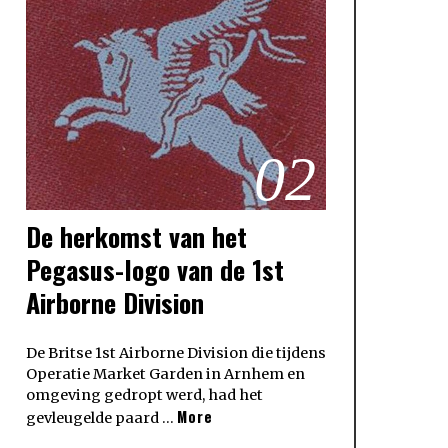
02
De herkomst van het
Pegasus-logo van de 1st
Airborne Division
De Britse 1st Airborne Division die tijdens
Operatie Market Garden in Arnhem en
omgeving gedropt werd, had het
More
gevleugelde paard …