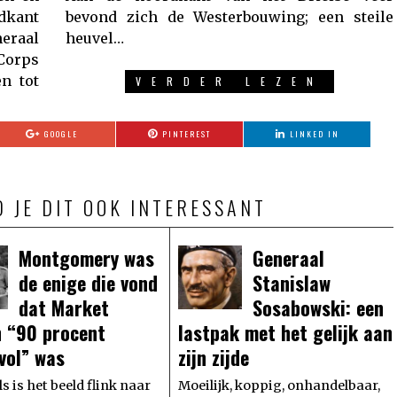
dkant
steile
neraal
heuvel…
Corps
n tot
VERDER LEZEN
GOOGLE
PINTEREST
LINKED IN
D JE DIT OOK INTERESSANT
Montgomery was
Generaal
de enige die vond
Stanislaw
dat Market
Sosabowski: een
 “90 procent
lastpak met het gelijk aan
vol” was
zijn zijde
s is het beeld flink naar
Moeilijk, koppig, onhandelbaar,