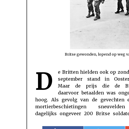
Britse gewonden, lopend op weg va
D
e Britten hielden ook op zon
raakten naar schatting 400 soldaten 
september stand in Ooster
De gewonden konden terecht bij de
Maar de prijs die de Br
noodhospitaals die de Britten in de pe
daarvoor betaalden was ong
hoog. Als gevolg van de gevechten 
mortierbeschietingen sneuveld
dagelijks ongeveer 200 Britse soldat