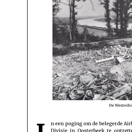
De Westerbo
n een poging om de belegerde Ai
een oversteek ter hoogte van het Driels
Divisie in Oosterbeek te ontzet
Aan de noordkant van het Driels