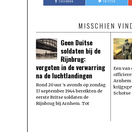
FACEBOOK
TWITTER
MISSCHIEN VIN
Geen Duitse
soldaten bij de
Rijnbrug:
vergeten in de verwarring
Een van 
na de luchtlandingen
officier
Arnhem w
Rond 20 uur ’s avonds op zondag
krijgsg
17 september 1944 bereikten de
Schotse
eerste Britse soldaten de
Rijnbrug bij Arnhem. Tot