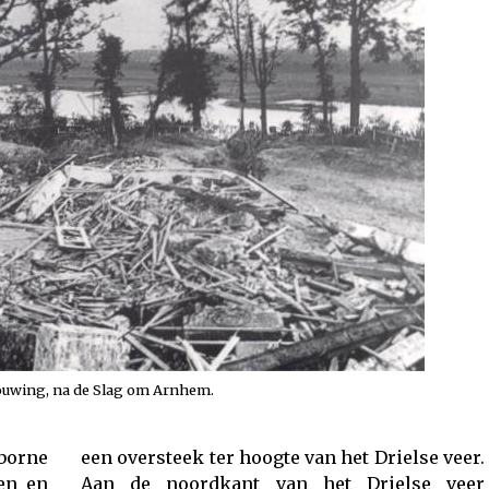
uwing, na de Slag om Arnhem.
rborne
e veer.
ten en
e veer