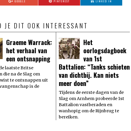
GOOGLE
PINTEREST
LINKED IN
D JE DIT OOK INTERESSANT
Graeme Warrack:
Het
het verhaal van
oorlogsdagboek
een ontsnapping
van 1st
Battalion: “Tanks schieten
de laatste Britse
van dichtbij. Kan niets
en die na de Slag om
ist te ontsnappen uit
meer doen”
evangenschap is de
Tijdens de eerste dagen van de
Slag om Arnhem probeerde 1st
Battalion vastberaden en
wanhopig om de Rijnbrug te
bereiken.