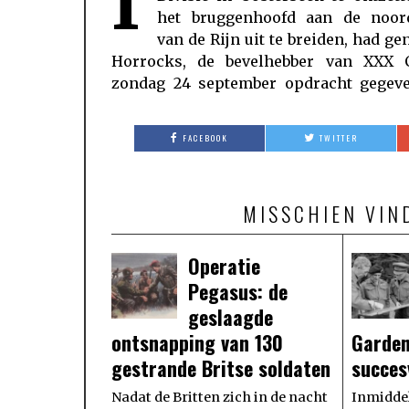
I
het bruggenhoofd aan de noor
bevond zich de Westerbouwing; een 
van de Rijn uit te breiden, had ge
Horrocks, de bevelhebber van XXX 
zondag 24 september opdracht gegeve
FACEBOOK
TWITTER
MISSCHIEN VIN
Operatie
Pegasus: de
geslaagde
ontsnapping van 130
Garden
gestrande Britse soldaten
succes
Nadat de Britten zich in de nacht
Inmiddel