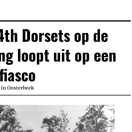
4th Dorsets op de
g loopt uit op een
fiasco
in
Oosterbeek