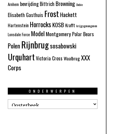
Browning
bevrijding
Bittrich
Arnhem
Dobie
Frost
Hackett
Elisabeth Gasthuis
Horrocks
KOSB
Hartenstein
Krafft
krijgsgevangenen
Model
Montgomery
Polar Bears
Lonsdale Force
Rijnbrug
Polen
sosabowski
Urquhart
XXX
Victoria Cross
Waalbrug
Corps
ONDERWERPEN
Onderwerpen