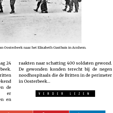
n Oosterbeek naar het Elisabeth Gasthuis in Arnhem.
dag 24
gewond.
beek.
 negen
itten
rimeter
ekend
in Oosterbeek…
en de
en er
VERDER LEZEN
en en