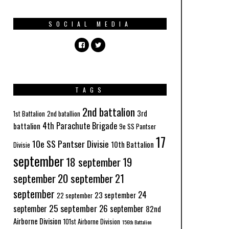
SOCIAL MEDIA
TAGS
2nd battalion
3rd
1st Battalion
2nd batallion
4th Parachute Brigade
battalion
9e SS Pantser
17
10e SS Pantser Divisie
10th Battalion
Divisie
september
18 september
19
september
20 september
21
september
24
23 september
22 september
25 september
september
26 september
82nd
Airborne Division
101st Airborne Division
156th Battalion