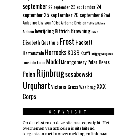
september
24
23 september
22 september
25 september
september
26 september
82nd
Airborne Division
101st Airborne Division
156th Battalion
Browning
bevrijding
Bittrich
Arnhem
Dobie
Frost
Hackett
Elisabeth Gasthuis
Horrocks
KOSB
Hartenstein
Krafft
krijgsgevangenen
Model
Montgomery
Polar Bears
Lonsdale Force
Rijnbrug
Polen
sosabowski
Urquhart
XXX
Victoria Cross
Waalbrug
Corps
COPYRIGHT
Op de teksten op deze site rust copyright. Het
overnemen van artikelen is uitsluitend
toegestaan met bronvermelding en link naar