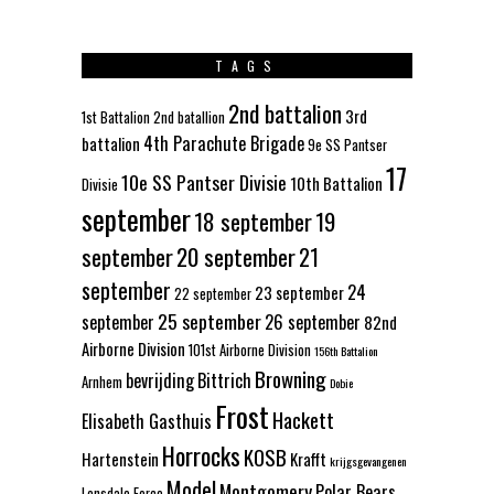
TAGS
2nd battalion
3rd
1st Battalion
2nd batallion
4th Parachute Brigade
battalion
9e SS Pantser
17
10e SS Pantser Divisie
10th Battalion
Divisie
september
18 september
19
september
20 september
21
september
24
23 september
22 september
25 september
september
26 september
82nd
Airborne Division
101st Airborne Division
156th Battalion
Browning
bevrijding
Bittrich
Arnhem
Dobie
Frost
Hackett
Elisabeth Gasthuis
Horrocks
KOSB
Hartenstein
Krafft
krijgsgevangenen
Model
Montgomery
Polar Bears
Lonsdale Force