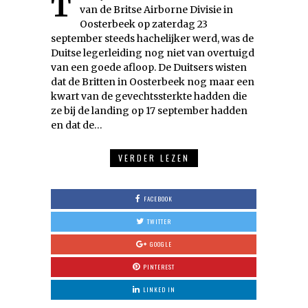
Terwijl de situatie van de restanten
van de Britse Airborne Divisie in
Oosterbeek op zaterdag 23
september steeds hachelijker werd, was de
Duitse legerleiding nog niet van overtuigd
van een goede afloop. De Duitsers wisten
dat de Britten in Oosterbeek nog maar een
kwart van de gevechtssterkte hadden die
ze bij de landing op 17 september hadden
en dat de…
VERDER LEZEN
FACEBOOK
TWITTER
GOOGLE
PINTEREST
LINKED IN