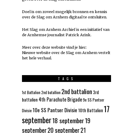
Doel is om zoveel mogelijk
bronnen
en kennis
over de Slag om Arnhem digitaal te ontsluiten.
Het Slag om Arnhem Archief is een initiatief van
de Arnhemse journalist Patrick Arink.
Meer over deze website vind je hier:
Nieuwe website over de Slag om Arnhem vertelt
het hele verhaal
.
TAGS
2nd battalion
3rd
1st Battalion
2nd batallion
4th Parachute Brigade
battalion
9e SS Pantser
17
10e SS Pantser Divisie
10th Battalion
Divisie
september
18 september
19
september
20 september
21