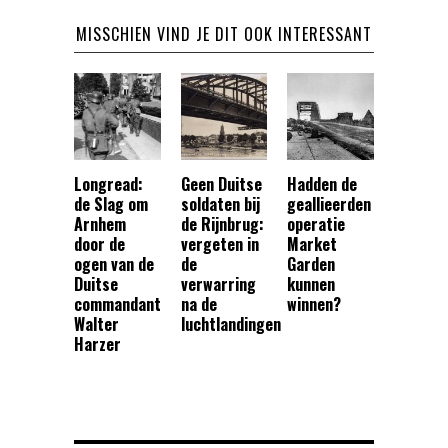
MISSCHIEN VIND JE DIT OOK INTERESSANT
Longread:
Geen Duitse
Hadden de
de Slag om
soldaten bij
geallieerden
Arnhem
de Rijnbrug:
operatie
door de
vergeten in
Market
ogen van de
de
Garden
Duitse
verwarring
kunnen
commandant
na de
winnen?
Walter
luchtlandingen
Harzer