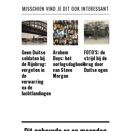
MISSCHIEN VIND JE DIT OOK INTERESSANT
Geen Duitse
Arnhem
FOTO’S: de
soldaten bij
Boys: het
strijd bij de
de Rijnbrug:
oorlogsdagboek
brug door
vergeten in
van Steve
Duitse ogen
de
Morgan
verwarring
na de
luchtlandingen
Dit gebeurde er op maandag