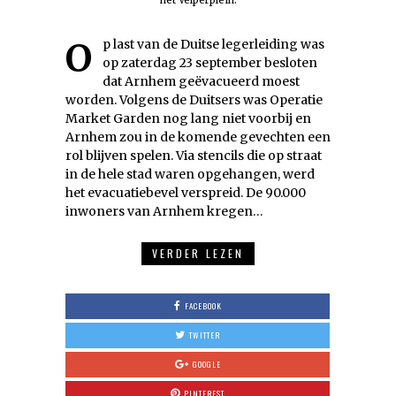
het Velperplein.
Op last van de Duitse legerleiding was
op zaterdag 23 september besloten
dat Arnhem geëvacueerd moest
worden. Volgens de Duitsers was Operatie
Market Garden nog lang niet voorbij en
Arnhem zou in de komende gevechten een
rol blijven spelen. Via stencils die op straat
in de hele stad waren opgehangen, werd
het evacuatiebevel verspreid. De 90.000
inwoners van Arnhem kregen…
VERDER LEZEN
FACEBOOK
TWITTER
GOOGLE
PINTEREST