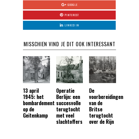
GOOGLE
PINTEREST
LINKED IN
MISSCHIEN VIND JE DIT OOK INTERESSANT
13 april
Operatie
De
1945: het
Berlijn: een
voorbereidingen
bombardement
succesvolle
van de
op de
terugtocht
Britse
Geitenkamp
met veel
terugtocht
slachtoffers
over de Rijn