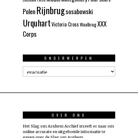
Rijnbrug
Polen
sosabowski
Urquhart
XXX
Victoria Cross
Waalbrug
Corps
ONDERWERPEN
Onderwerpen
OVER ONS
Het Slag om Arnhem Archief streeft er naar om
online accurate en uitgebreide informatie te
geven over de Slag om Arnhem.