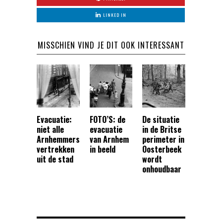
LINKED IN
MISSCHIEN VIND JE DIT OOK INTERESSANT
Evacuatie:
FOTO’S: de
De situatie
niet alle
evacuatie
in de Britse
Arnhemmers
van Arnhem
perimeter in
vertrekken
in beeld
Oosterbeek
uit de stad
wordt
onhoudbaar