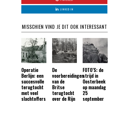
LINKED IN
MISSCHIEN VIND JE DIT OOK INTERESSANT
Operatie
De
FOTO’S: de
Berlijn: een
voorbereidingen
strijd in
succesvolle
van de
Oosterbeek
terugtocht
Britse
op maandag
met veel
terugtocht
25
slachtoffers
over de Rijn
september