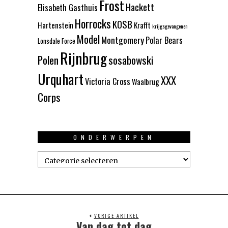
Frost
Hackett
Elisabeth Gasthuis
Horrocks
KOSB
Hartenstein
Krafft
krijgsgevangenen
Model
Montgomery
Polar Bears
Lonsdale Force
Rijnbrug
Polen
sosabowski
Urquhart
XXX
Victoria Cross
Waalbrug
Corps
ONDERWERPEN
Onderwerpen
VORIGE ARTIKEL
Van dag tot dag
Previous