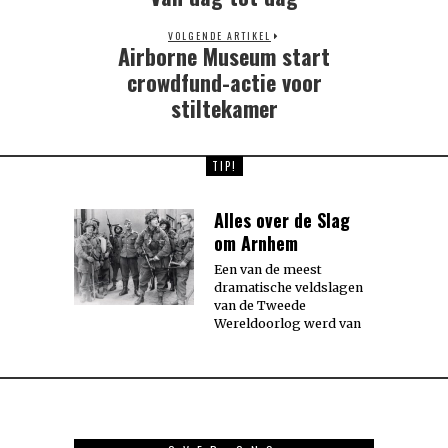
post:
VOLGENDE ARTIKEL
Airborne Museum start
Next
post:
crowdfund-actie voor
stiltekamer
TIP!
Alles over de Slag
om Arnhem
Een van de meest
dramatische veldslagen
van de Tweede
Wereldoorlog werd van