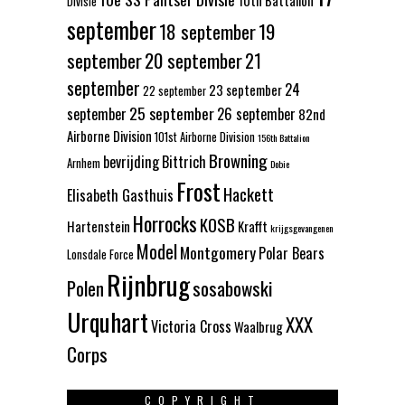
Divisie
september
18 september
19
september
20 september
21
september
24
23 september
22 september
25 september
september
26 september
82nd
Airborne Division
101st Airborne Division
156th Battalion
Browning
bevrijding
Bittrich
Arnhem
Dobie
Frost
Hackett
Elisabeth Gasthuis
Horrocks
KOSB
Hartenstein
Krafft
krijgsgevangenen
Model
Montgomery
Polar Bears
Lonsdale Force
Rijnbrug
Polen
sosabowski
Urquhart
XXX
Victoria Cross
Waalbrug
Corps
COPYRIGHT