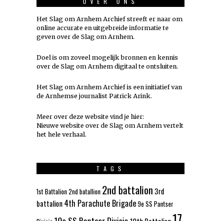
OVER ONS
Het Slag om Arnhem Archief streeft er naar om
online accurate en uitgebreide informatie te
geven over de Slag om Arnhem.
Doel is om zoveel mogelijk
bronnen
en kennis
over de Slag om Arnhem digitaal te ontsluiten.
Het Slag om Arnhem Archief is een initiatief van
de Arnhemse journalist Patrick Arink.
Meer over deze website vind je hier:
Nieuwe website over de Slag om Arnhem vertelt
het hele verhaal
.
TAGS
2nd battalion
3rd
1st Battalion
2nd batallion
4th Parachute Brigade
battalion
9e SS Pantser
17
10e SS Pantser Divisie
10th Battalion