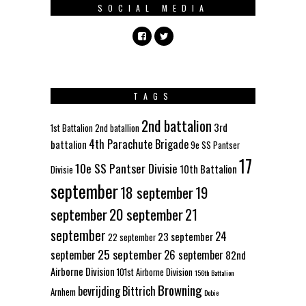
SOCIAL MEDIA
TAGS
2nd battalion
3rd
1st Battalion
2nd batallion
4th Parachute Brigade
battalion
9e SS Pantser
17
10e SS Pantser Divisie
10th Battalion
Divisie
september
18 september
19
september
20 september
21
september
24
23 september
22 september
25 september
september
26 september
82nd
Airborne Division
101st Airborne Division
156th Battalion
Browning
bevrijding
Bittrich
Arnhem
Dobie