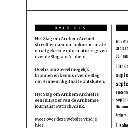
OVER ONS
Het Slag om Arnhem Archief
1st Batta
streeft er naar om online accurate
3rd bat
en uitgebreide informatie te geven
SS Pants
over de Slag om Arnhem.
10th Ba
Doel is om zoveel mogelijk
sept
bronnen
en kennis over de Slag
om Arnhem digitaal te ontsluiten.
sept
septemb
Het Slag om Arnhem Archief is
septe
een initiatief van de Arnhemse
Division
journalist Patrick Arink.
Arnhem
Meer over deze website vind je
Elisab
hier: