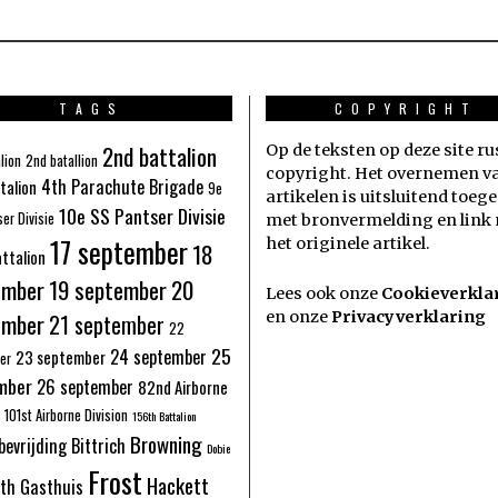
TAGS
COPYRIGHT
2nd battalion
Op de teksten op deze site ru
lion
2nd batallion
copyright. Het overnemen v
4th Parachute Brigade
talion
9e
artikelen is uitsluitend toeg
10e SS Pantser Divisie
er Divisie
met bronvermelding en link
17 september
het originele artikel.
18
ttalion
ember
19 september
20
Lees ook onze
Cookieverkla
ember
en onze
Privacyverklaring
21 september
22
25
24 september
23 september
er
mber
26 september
82nd Airborne
101st Airborne Division
156th Battalion
Browning
bevrijding
Bittrich
Dobie
Frost
Hackett
eth Gasthuis