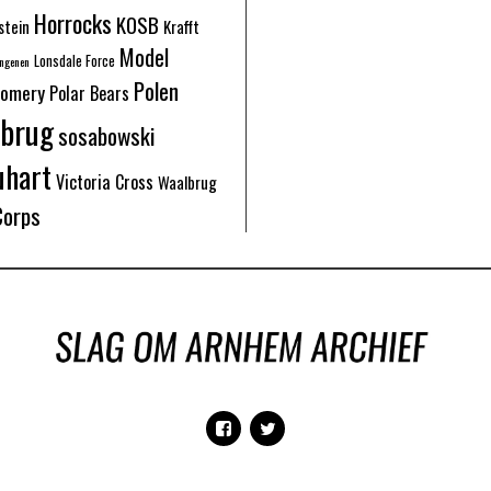
Horrocks
KOSB
stein
Krafft
Model
Lonsdale Force
angenen
Polen
omery
Polar Bears
nbrug
sosabowski
uhart
Victoria Cross
Waalbrug
Corps