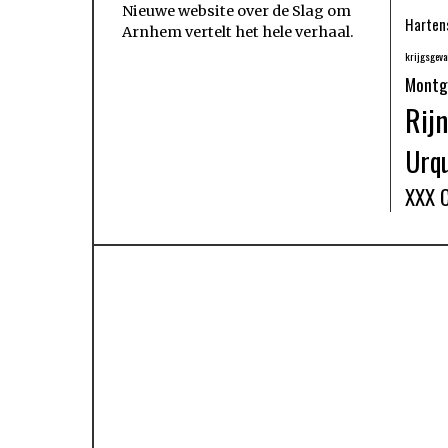
Nieuwe website over de Slag om
Harten
Arnhem vertelt het hele verhaal
.
krijgsgev
Montg
Rij
Urq
XXX 