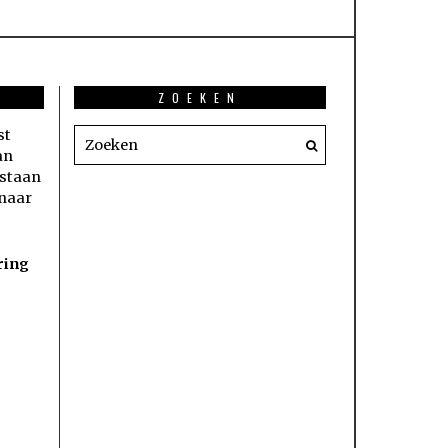
ZOEKEN
st
an
estaan
 naar
ring