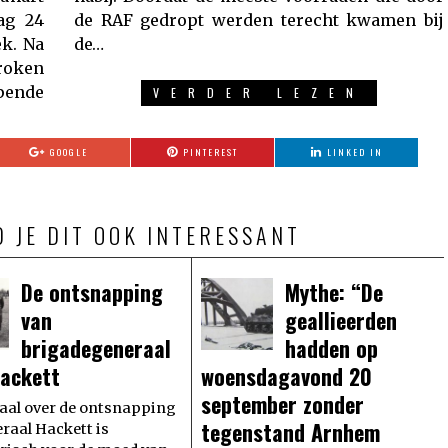
ag 24
amen bij
ek. Na
de…
roken
nde
VERDER LEZEN
GOOGLE
PINTEREST
LINKED IN
D JE DIT OOK INTERESSANT
De ontsnapping
Mythe: “De
van
geallieerden
brigadegeneraal
hadden op
ackett
woensdagavond 20
september zonder
aal over de ontsnapping
tegenstand Arnhem
raal Hackett is