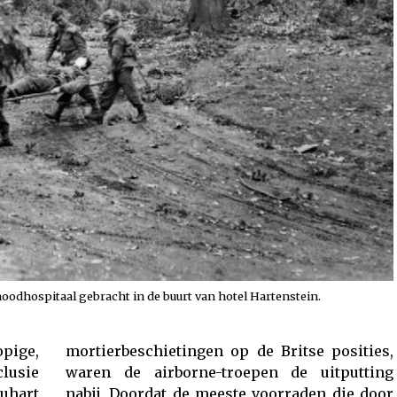
odhospitaal gebracht in de buurt van hotel Hartenstein.
ige,
osities,
clusie
putting
uhart
die door