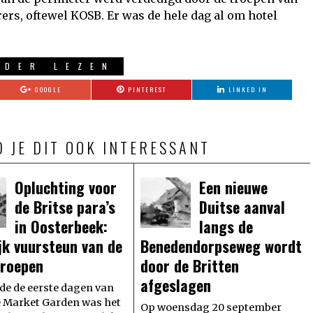
ers, oftewel KOSB. Er was de hele dag al om hotel
RDER LEZEN
GOOGLE
PINTEREST
LINKED IN
D JE DIT OOK INTERESSANT
Opluchting voor
Een nieuwe
de Britse para’s
Duitse aanval
in Oosterbeek:
langs de
ijk vuursteun van de
Benedendorpseweg wordt
roepen
door de Britten
afgeslagen
e de eerste dagen van
e Market Garden was het
Op woensdag 20 september