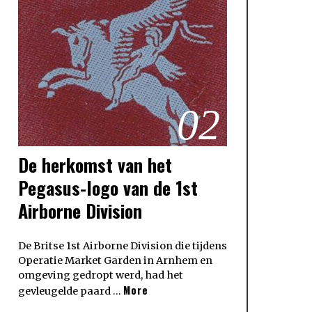
02
De herkomst van het
Pegasus-logo van de 1st
Airborne Division
De Britse 1st Airborne Division die tijdens
Operatie Market Garden in Arnhem en
omgeving gedropt werd, had het
More
gevleugelde paard …