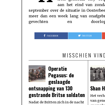
aan het eind van zond
de RAF gedropt werden terecht kw
september over de situatie in Oosterbe
meer dan een week lang van onafgeb
gevechten en doorlope
FACEBOOK
TWITTER
MISSCHIEN VIN
Operatie
Pegasus: de
geslaagde
ontsnapping van 130
Shan H
gestrande Britse soldaten
Het verh
van gene
Nadat de Britten zich in de nacht