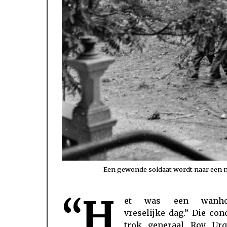
Een gewonde soldaat wordt naar een no
“H
et was een wanhop
mortierbeschietingen op de Britse p
vreselijke dag.” Die con
waren de airborne-troepen de uit
trok generaal Roy Urq
nabij. Doordat de meeste voorraden 