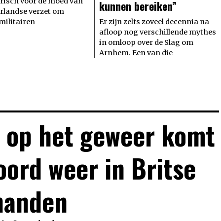
risch voor de moed van
kunnen bereiken”
rlandse verzet om
militairen
Er zijn zelfs zoveel decennia na
afloop nog verschillende mythes
in omloop over de Slag om
Arnhem. Een van die
t op het geweer komt
oord weer in Britse
handen