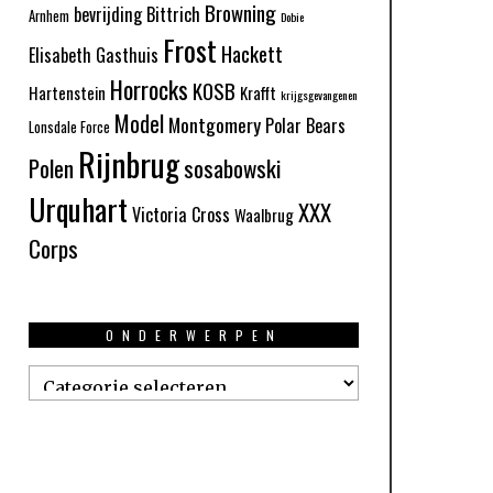
Browning
bevrijding
Bittrich
Arnhem
Dobie
Frost
Hackett
Elisabeth Gasthuis
Horrocks
KOSB
Hartenstein
Krafft
krijgsgevangenen
Model
Montgomery
Polar Bears
Lonsdale Force
Rijnbrug
Polen
sosabowski
Urquhart
XXX
Victoria Cross
Waalbrug
Corps
ONDERWERPEN
Onderwerpen