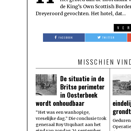
de King’s Own Scottish Border
Dreyeroord gevochten. Het hotel, dat…
VE
FACEBOOK
TWITTER
MISSCHIEN VIN
De situatie in de
Britse perimeter
in Oosterbeek
wordt onhoudbaar
eindel
grondt
“Het was een wanhopige,
vreselijke dag.” Die conclusie trok
Gedurend
generaal Roy Urquhart aan het
Operati
eind van zondag 24 september