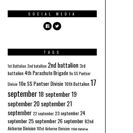
SOCIAL MEDIA
TAGS
2nd battalion
3rd
1st Battalion
2nd batallion
4th Parachute Brigade
battalion
9e SS Pantser
17
10e SS Pantser Divisie
10th Battalion
Divisie
september
18 september
19
september
20 september
21
september
24
23 september
22 september
25 september
september
26 september
82nd
Airborne Division
101st Airborne Division
156th Battalion