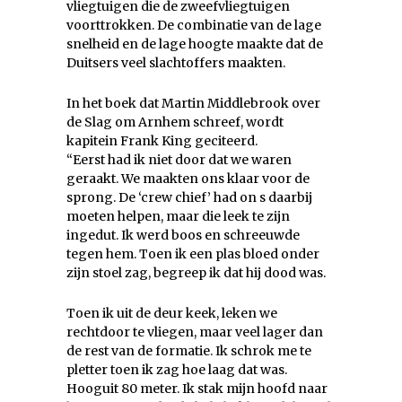
vliegtuigen die de zweefvliegtuigen
voorttrokken. De combinatie van de lage
snelheid en de lage hoogte maakte dat de
Duitsers veel slachtoffers maakten.
In het boek dat Martin Middlebrook over
de Slag om Arnhem schreef, wordt
kapitein Frank King geciteerd.
“Eerst had ik niet door dat we waren
geraakt. We maakten ons klaar voor de
sprong. De ‘crew chief’ had on s daarbij
moeten helpen, maar die leek te zijn
ingedut. Ik werd boos en schreeuwde
tegen hem. Toen ik een plas bloed onder
zijn stoel zag, begreep ik dat hij dood was.
Toen ik uit de deur keek, leken we
rechtdoor te vliegen, maar veel lager dan
de rest van de formatie. Ik schrok me te
pletter toen ik zag hoe laag dat was.
Hooguit 80 meter. Ik stak mijn hoofd naar