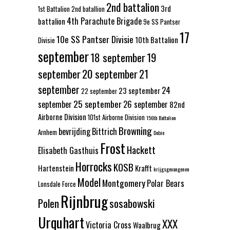
2nd battalion
3rd
1st Battalion
2nd batallion
4th Parachute Brigade
battalion
9e SS Pantser
17
10e SS Pantser Divisie
10th Battalion
Divisie
september
18 september
19
september
20 september
21
september
24
23 september
22 september
25 september
september
26 september
82nd
Airborne Division
101st Airborne Division
156th Battalion
Browning
bevrijding
Bittrich
Arnhem
Dobie
Frost
Hackett
Elisabeth Gasthuis
Horrocks
KOSB
Hartenstein
Krafft
krijgsgevangenen
Model
Montgomery
Polar Bears
Lonsdale Force
Rijnbrug
Polen
sosabowski
Urquhart
XXX
Victoria Cross
Waalbrug