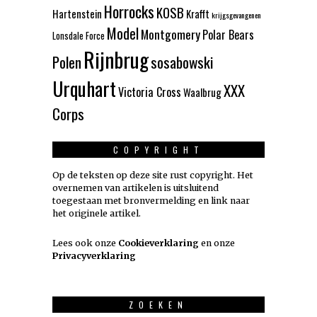
Horrocks
KOSB
Hartenstein
Krafft
krijgsgevangenen
Model
Montgomery
Polar Bears
Lonsdale Force
Rijnbrug
Polen
sosabowski
Urquhart
XXX
Victoria Cross
Waalbrug
Corps
COPYRIGHT
Op de teksten op deze site rust copyright. Het
overnemen van artikelen is uitsluitend
toegestaan met bronvermelding en link naar
het originele artikel.
Lees ook onze
Cookieverklaring
en onze
Privacyverklaring
ZOEKEN