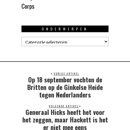
Corps
ONDERWERPEN
Onderwerpen
VORIGE ARTIKEL
Op 18 september vochten de
Previous
post:
Britten op de Ginkelse Heide
tegen Nederlanders
VOLGENDE ARTIKEL
Generaal Hicks heeft het voor
Next
post:
het zeggen, maar Hackett is het
er niet mee eens