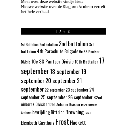
Meer over deze website vind je hier:
Nieuwe website over de Slag om Arnhem vertelt
het hele verhaal
.
TAGS
2nd battalion
3rd
1st Battalion
2nd batallion
4th Parachute Brigade
battalion
9e SS Pantser
17
10e SS Pantser Divisie
10th Battalion
Divisie
september
18 september
19
september
20 september
21
september
24
23 september
22 september
25 september
september
26 september
82nd
Airborne Division
101st Airborne Division
156th Battalion
Browning
bevrijding
Bittrich
Arnhem
Dobie
Frost
Hackett
Elisabeth Gasthuis