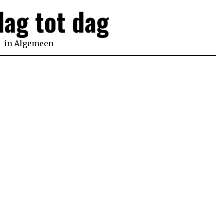
dag tot dag
in
Algemeen