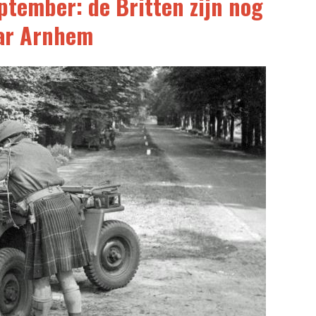
ptember: de Britten zijn nog
aar Arnhem