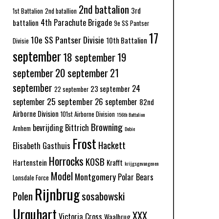
2nd battalion
3rd
1st Battalion
2nd batallion
4th Parachute Brigade
battalion
9e SS Pantser
17
10e SS Pantser Divisie
10th Battalion
Divisie
september
18 september
19
september
20 september
21
september
24
23 september
22 september
25 september
september
26 september
82nd
Airborne Division
101st Airborne Division
156th Battalion
Browning
bevrijding
Bittrich
Arnhem
Dobie
Frost
Hackett
Elisabeth Gasthuis
Horrocks
KOSB
Hartenstein
Krafft
krijgsgevangenen
Model
Montgomery
Polar Bears
Lonsdale Force
Rijnbrug
Polen
sosabowski
Urquhart
XXX
Victoria Cross
Waalbrug