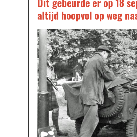
Dit gebeurde er op 18 se
altijd hoopvol op weg n