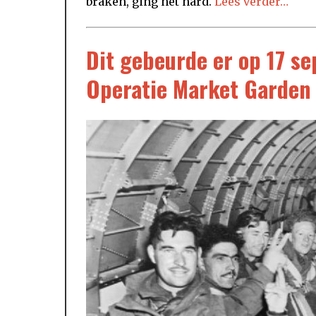
braken, ging het hard.
Lees verder…
Dit gebeurde er op 17 s
Operatie Market Garden