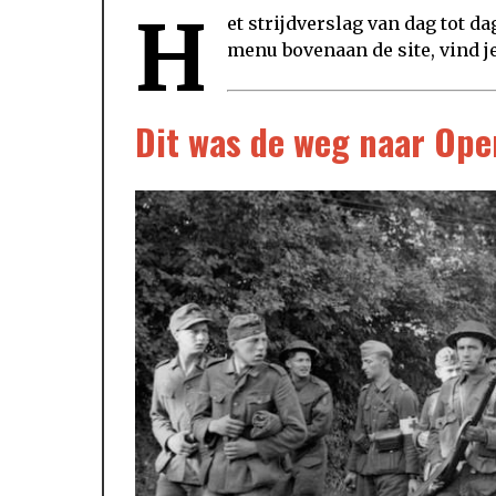
H
et strijdverslag van dag tot d
menu bovenaan de site, vind je
Dit was de weg naar Ope