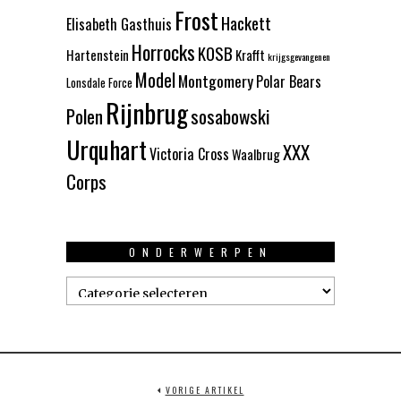
Frost
Hackett
Elisabeth Gasthuis
Horrocks
KOSB
Hartenstein
Krafft
krijgsgevangenen
Model
Montgomery
Polar Bears
Lonsdale Force
Rijnbrug
Polen
sosabowski
Urquhart
XXX
Victoria Cross
Waalbrug
Corps
ONDERWERPEN
Onderwerpen
VORIGE ARTIKEL