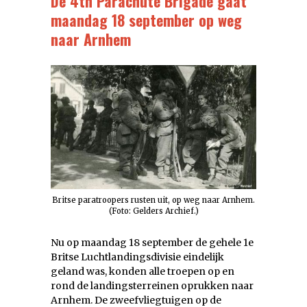
De 4th Parachute Brigade gaat
maandag 18 september op weg
naar Arnhem
Britse paratroopers rusten uit, op weg naar Arnhem.
(Foto: Gelders Archief.)
Nu op maandag 18 september de gehele 1e
Britse Luchtlandingsdivisie eindelijk
geland was, konden alle troepen op en
rond de landingsterreinen oprukken naar
Arnhem. De zweefvliegtuigen op de