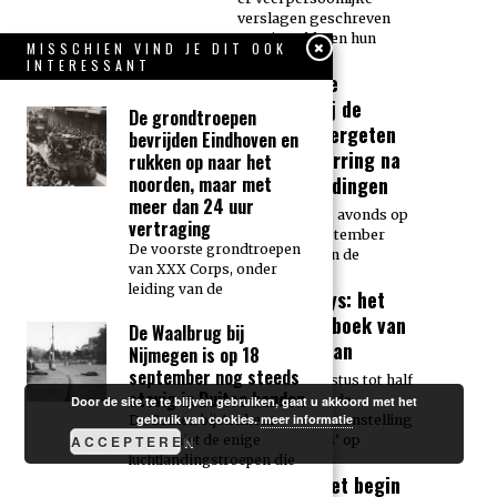
verslagen geschreven
waarin soldaten hun
MISSCHIEN VIND JE DIT OOK
INTERESSANT
Geen Duitse
soldaten bij de
De grondtroepen
Rijnbrug: vergeten
bevrijden Eindhoven en
in de verwarring na
rukken op naar het
de luchtlandingen
noorden, maar met
meer dan 24 uur
Rond 20 uur ’s avonds op
vertraging
zondag 17 september
De voorste grondtroepen
1944 bereikten de
van XXX Corps, onder
leiding van de
Arnhem Boys: het
oorlogsdagboek van
De Waalbrug bij
Steve Morgan
Nijmegen is op 18
september nog steeds
Van eind augustus tot half
stevig in Duitse handen
oktober staat de
Door de site te te blijven gebruiken, gaat u akkoord met het
gebruik van cookies.
meer informatie
openluchttentoonstelling
De Britten bij Arnhem
‘Arnhem Boys’ op
ACCEPTEREN
waren niet de enige
luchtlandingstroepen die
Vlak voor het begin