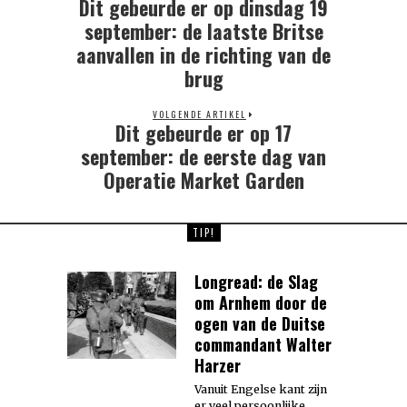
Dit gebeurde er op dinsdag 19
Previous
post:
september: de laatste Britse
aanvallen in de richting van de
brug
VOLGENDE ARTIKEL
Dit gebeurde er op 17
Next
post:
september: de eerste dag van
Operatie Market Garden
TIP!
Longread: de Slag
om Arnhem door de
ogen van de Duitse
commandant Walter
Harzer
Vanuit Engelse kant zijn
er veel persoonlijke