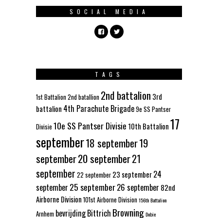
SOCIAL MEDIA
TAGS
2nd battalion
3rd
1st Battalion
2nd batallion
4th Parachute Brigade
battalion
9e SS Pantser
17
10e SS Pantser Divisie
10th Battalion
Divisie
september
18 september
19
september
20 september
21
september
24
23 september
22 september
25 september
september
26 september
82nd
Airborne Division
101st Airborne Division
156th Battalion
Browning
bevrijding
Bittrich
Arnhem
Dobie