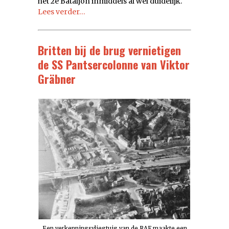
het 2e Bataljon inmiddels al wel duidelijk.
Lees verder…
Britten bij de brug vernietigen
de SS Pantsercolonne van Viktor
Gräbner
Een verkenningsvliegtuig van de RAF maakte een