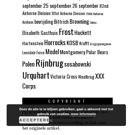
25 september
september
26 september
82nd
Airborne Division
101st Airborne Division
156th Battalion
Browning
bevrijding
Bittrich
Arnhem
Dobie
Frost
Hackett
Elisabeth Gasthuis
Horrocks
KOSB
Hartenstein
Krafft
krijgsgevangenen
Model
Montgomery
Polar Bears
Lonsdale Force
Rijnbrug
Polen
sosabowski
Urquhart
XXX
Victoria Cross
Waalbrug
Corps
COPYRIGHT
Door de site te te blijven gebruiken, gaat u akkoord met het
Op de teksten op deze site rust copyright. Het
gebruik van cookies.
meer informatie
overnemen van artikelen is uitsluitend
ACCEPTEREN
toegestaan met bronvermelding en link naar
het originele artikel.