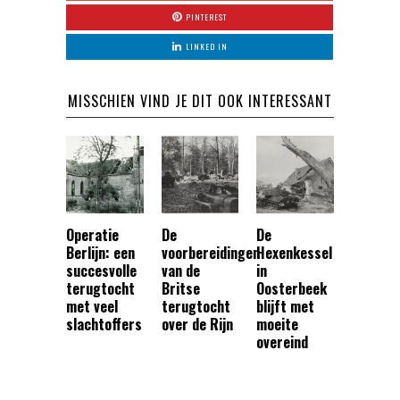
PINTEREST
LINKED IN
MISSCHIEN VIND JE DIT OOK INTERESSANT
Operatie
De
De
Berlijn: een
voorbereidingen
Hexenkessel
succesvolle
van de
in
terugtocht
Britse
Oosterbeek
met veel
terugtocht
blijft met
slachtoffers
over de Rijn
moeite
overeind