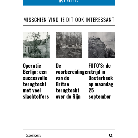
LINKED IN
MISSCHIEN VIND JE DIT OOK INTERESSANT
Operatie
De
FOTO’S: de
Berlijn: een
voorbereidingen
strijd in
succesvolle
van de
Oosterbeek
terugtocht
Britse
op maandag
met veel
terugtocht
25
slachtoffers
over de Rijn
september