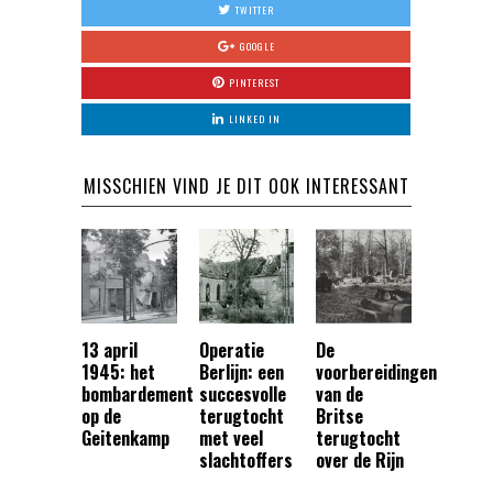
TWITTER
GOOGLE
PINTEREST
LINKED IN
MISSCHIEN VIND JE DIT OOK INTERESSANT
13 april
Operatie
De
1945: het
Berlijn: een
voorbereidingen
bombardement
succesvolle
van de
op de
terugtocht
Britse
Geitenkamp
met veel
terugtocht
slachtoffers
over de Rijn