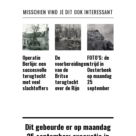
MISSCHIEN VIND JE DIT OOK INTERESSANT
Operatie
De
FOTO’S: de
Berlijn: een
voorbereidingen
strijd in
succesvolle
van de
Oosterbeek
terugtocht
Britse
op maandag
met veel
terugtocht
25
slachtoffers
over de Rijn
september
Dit gebeurde er op maandag
25 september: evacuatie in