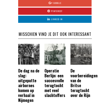
GOOGLE
PINTEREST
LINKED IN
MISSCHIEN VIND JE DIT OOK INTERESSANT
De dag na de
Operatie
De
slag:
Berlijn: een
voorbereidingen
uitgeputte
succesvolle
van de
airbornes
terugtocht
Britse
komen op
met veel
terugtocht
verhaal in
slachtoffers
over de Rijn
Nijmegen