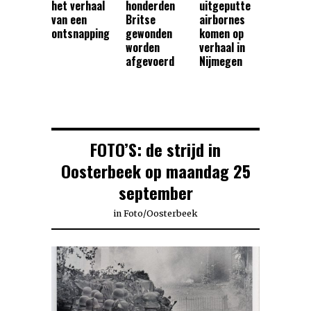
het verhaal
honderden
uitgeputte
van een
Britse
airbornes
ontsnapping
gewonden
komen op
worden
verhaal in
afgevoerd
Nijmegen
FOTO’S: de strijd in
Oosterbeek op maandag 25
september
in
Foto
/
Oosterbeek