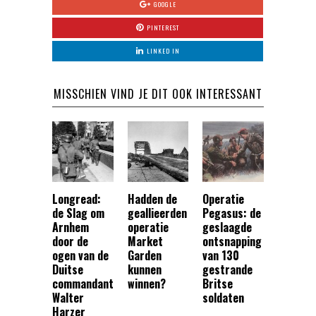
GOOGLE
PINTEREST
LINKED IN
MISSCHIEN VIND JE DIT OOK INTERESSANT
Longread:
Hadden de
Operatie
de Slag om
geallieerden
Pegasus: de
Arnhem
operatie
geslaagde
door de
Market
ontsnapping
ogen van de
Garden
van 130
Duitse
kunnen
gestrande
commandant
winnen?
Britse
Walter
soldaten
Harzer