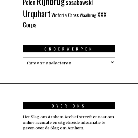
Rijnbrug
Polen
sosabowski
Urquhart
XXX
Victoria Cross
Waalbrug
Corps
ONDERWERPEN
Onderwerpen
OVER ONS
Het Slag om Arnhem Archief streeft er naar om
online accurate en uitgebreide informatie te
geven over de Slag om Arnhem.