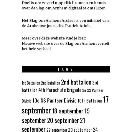
Doel is om zoveel mogelijk
bronnen
en kennis
over de Slag om Arnhem digitaal te ontsluiten.
Het Slag om Arnhem Archief is een initiatief van
de Arnhemse journalist Patrick Arink.
Meer over deze website vind je hier:
Nieuwe website over de Slag om Arnhem vertelt
het hele verhaal
.
TAGS
2nd battalion
3rd
1st Battalion
2nd batallion
4th Parachute Brigade
battalion
9e SS Pantser
17
10e SS Pantser Divisie
10th Battalion
Divisie
september
18 september
19
september
20 september
21
september
24
23 september
22 september