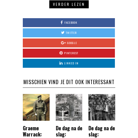
VERDER LEZEN
FACEBOOK
TWITTER
GOOGLE
PINTEREST
LINKED IN
MISSCHIEN VIND JE DIT OOK INTERESSANT
Graeme
De dag na de
De dag na de
Warrack:
slag:
slag: