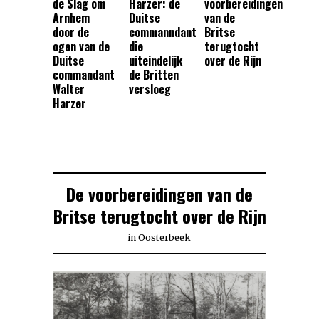
de Slag om
Harzer: de
voorbereidingen
Arnhem
Duitse
van de
door de
commanndant
Britse
ogen van de
die
terugtocht
Duitse
uiteindelijk
over de Rijn
commandant
de Britten
Walter
versloeg
Harzer
De voorbereidingen van de
Britse terugtocht over de Rijn
in
Oosterbeek