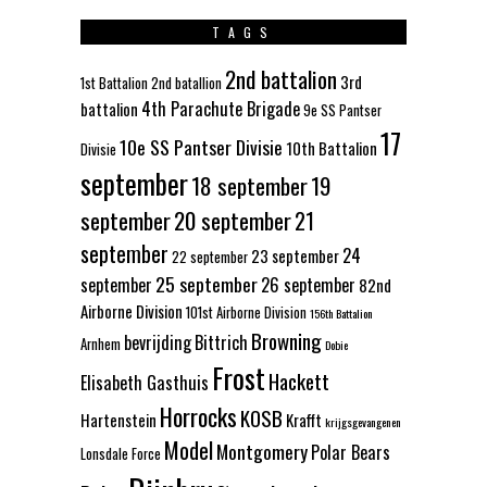
TAGS
2nd battalion
3rd
1st Battalion
2nd batallion
4th Parachute Brigade
battalion
9e SS Pantser
17
10e SS Pantser Divisie
10th Battalion
Divisie
september
18 september
19
september
20 september
21
september
24
23 september
22 september
25 september
september
26 september
82nd
Airborne Division
101st Airborne Division
156th Battalion
Browning
bevrijding
Bittrich
Arnhem
Dobie
Frost
Hackett
Elisabeth Gasthuis
Horrocks
KOSB
Hartenstein
Krafft
krijgsgevangenen
Model
Montgomery
Polar Bears
Lonsdale Force