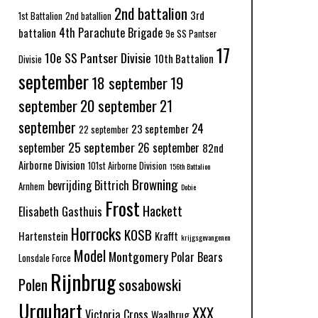
2nd battalion
3rd
1st Battalion
2nd batallion
4th Parachute Brigade
battalion
9e SS Pantser
17
10e SS Pantser Divisie
10th Battalion
Divisie
september
18 september
19
september
20 september
21
september
24
23 september
22 september
25 september
september
26 september
82nd
Airborne Division
101st Airborne Division
156th Battalion
Browning
bevrijding
Bittrich
Arnhem
Dobie
Frost
Hackett
Elisabeth Gasthuis
Horrocks
KOSB
Hartenstein
Krafft
krijgsgevangenen
Model
Montgomery
Polar Bears
Lonsdale Force
Rijnbrug
Polen
sosabowski
Urquhart
XXX
Victoria Cross
Waalbrug