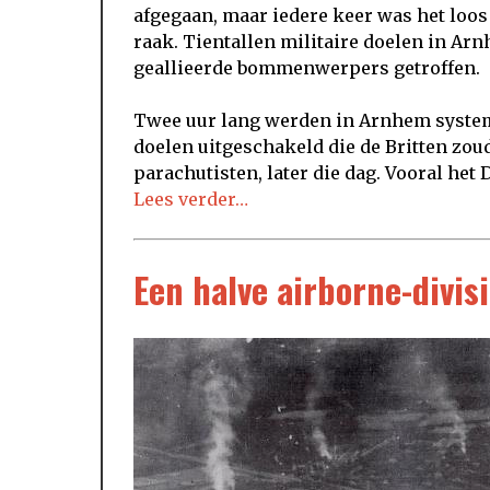
afgegaan, maar iedere keer was het loos
raak. Tientallen militaire doelen in A
geallieerde bommenwerpers getroffen.
Twee uur lang werden in Arnhem syste
doelen uitgeschakeld die de Britten zou
parachutisten, later die dag. Vooral het
Lees verder…
Een halve airborne-divis