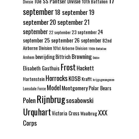
10e SS Pantser Divisie
10th Battalion
Divisie
september
18 september
19
september
20 september
21
september
24
23 september
22 september
25 september
september
26 september
82nd
Airborne Division
101st Airborne Division
156th Battalion
Browning
bevrijding
Bittrich
Arnhem
Dobie
Frost
Hackett
Elisabeth Gasthuis
Horrocks
KOSB
Hartenstein
Krafft
krijgsgevangenen
Model
Montgomery
Polar Bears
Lonsdale Force
Rijnbrug
Polen
sosabowski
Urquhart
XXX
Victoria Cross
Waalbrug
Corps