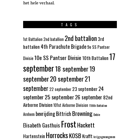
het hele verhaal
.
TAGS
2nd battalion
3rd
1st Battalion
2nd batallion
4th Parachute Brigade
battalion
9e SS Pantser
17
10e SS Pantser Divisie
10th Battalion
Divisie
september
18 september
19
september
20 september
21
september
24
23 september
22 september
25 september
september
26 september
82nd
Airborne Division
101st Airborne Division
156th Battalion
Browning
bevrijding
Bittrich
Arnhem
Dobie
Frost
Hackett
Elisabeth Gasthuis
Horrocks
KOSB
Hartenstein
Krafft
krijgsgevangenen