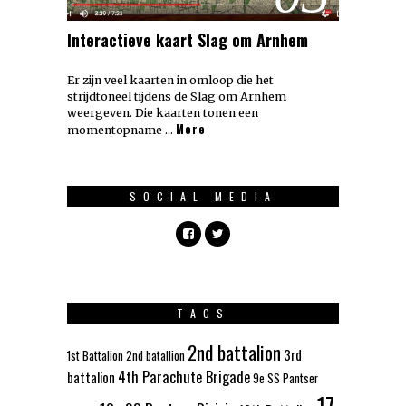
Interactieve kaart Slag om Arnhem
Er zijn veel kaarten in omloop die het
strijdtoneel tijdens de Slag om Arnhem
weergeven. Die kaarten tonen een
More
momentopname …
SOCIAL MEDIA
TAGS
2nd battalion
3rd
1st Battalion
2nd batallion
4th Parachute Brigade
battalion
9e SS Pantser
17