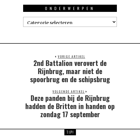
ONDERWERPEN
Onderwerpen
VORIGE ARTIKEL
2nd Battalion verovert de
Previous
post:
Rijnbrug, maar niet de
spoorbrug en de schipsbrug
VOLGENDE ARTIKEL
Deze panden bij de Rijnbrug
Next
post:
hadden de Britten in handen op
zondag 17 september
TIP!