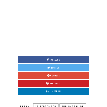
FACEBOOK
TWITTER
GOOGLE
PINTEREST
LINKED IN
TAGS:
17 SEPTEMBER
2ND BATTALION