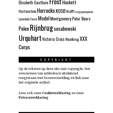
Frost
Hackett
Elisabeth Gasthuis
Horrocks
KOSB
Hartenstein
Krafft
krijgsgevangenen
Model
Montgomery
Polar Bears
Lonsdale Force
Rijnbrug
Polen
sosabowski
Urquhart
XXX
Victoria Cross
Waalbrug
Corps
COPYRIGHT
Op de teksten op deze site rust copyright. Het
overnemen van artikelen is uitsluitend
toegestaan met bronvermelding en link naar
het originele artikel.
Lees ook onze
Cookieverklaring
en onze
Privacyverklaring