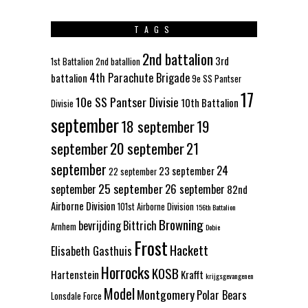
TAGS
2nd battalion
3rd
1st Battalion
2nd batallion
4th Parachute Brigade
battalion
9e SS Pantser
17
10e SS Pantser Divisie
10th Battalion
Divisie
september
18 september
19
september
20 september
21
september
24
23 september
22 september
25 september
september
26 september
82nd
Airborne Division
101st Airborne Division
156th Battalion
Browning
bevrijding
Bittrich
Arnhem
Dobie
Frost
Hackett
Elisabeth Gasthuis
Horrocks
KOSB
Hartenstein
Krafft
krijgsgevangenen
Model
Montgomery
Polar Bears
Lonsdale Force