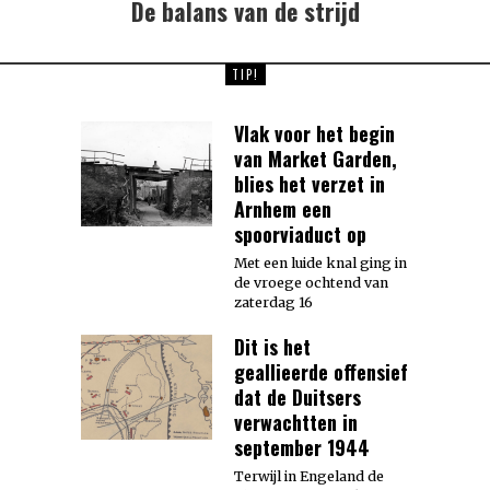
De balans van de strijd
Next
post:
TIP!
Vlak voor het begin
van Market Garden,
blies het verzet in
Arnhem een
spoorviaduct op
Met een luide knal ging in
de vroege ochtend van
zaterdag 16
Dit is het
geallieerde offensief
dat de Duitsers
verwachtten in
september 1944
Terwijl in Engeland de