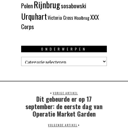
Rijnbrug
Polen
sosabowski
Urquhart
XXX
Victoria Cross
Waalbrug
Corps
ONDERWERPEN
Onderwerpen
VORIGE ARTIKEL
Dit gebeurde er op 17
Previous
post:
september: de eerste dag van
Operatie Market Garden
VOLGENDE ARTIKEL