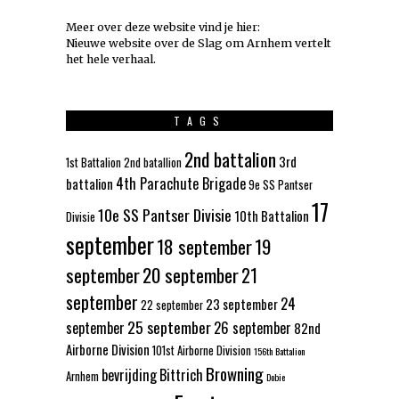
Meer over deze website vind je hier:
Nieuwe website over de Slag om Arnhem vertelt
het hele verhaal
.
TAGS
2nd battalion
3rd
1st Battalion
2nd batallion
4th Parachute Brigade
battalion
9e SS Pantser
17
10e SS Pantser Divisie
10th Battalion
Divisie
september
18 september
19
september
20 september
21
september
24
23 september
22 september
25 september
september
26 september
82nd
Airborne Division
101st Airborne Division
156th Battalion
Browning
bevrijding
Bittrich
Arnhem
Dobie