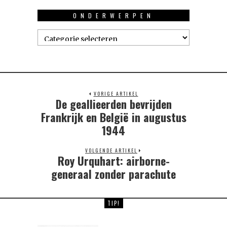
ONDERWERPEN
Onderwerpen
VORIGE ARTIKEL
De geallieerden bevrijden
Previous
post:
Frankrijk en België in augustus
1944
VOLGENDE ARTIKEL
Roy Urquhart: airborne-
Next
post:
generaal zonder parachute
TIP!