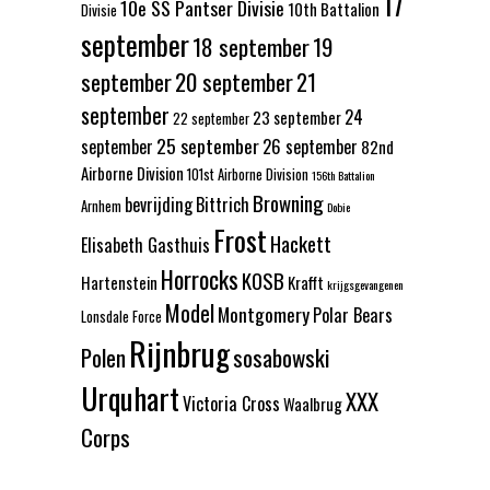
17
10e SS Pantser Divisie
10th Battalion
Divisie
september
18 september
19
september
20 september
21
september
24
23 september
22 september
25 september
september
26 september
82nd
Airborne Division
101st Airborne Division
156th Battalion
Browning
bevrijding
Bittrich
Arnhem
Dobie
Frost
Hackett
Elisabeth Gasthuis
Horrocks
KOSB
Hartenstein
Krafft
krijgsgevangenen
Model
Montgomery
Polar Bears
Lonsdale Force
Rijnbrug
Polen
sosabowski
Urquhart
XXX
Victoria Cross
Waalbrug
Corps