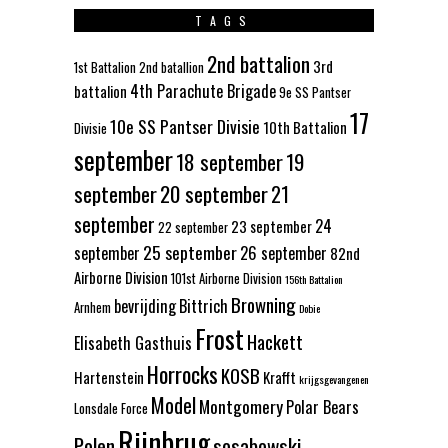
TAGS
2nd battalion
3rd
1st Battalion
2nd batallion
4th Parachute Brigade
battalion
9e SS Pantser
17
10e SS Pantser Divisie
10th Battalion
Divisie
september
18 september
19
september
20 september
21
september
24
23 september
22 september
25 september
september
26 september
82nd
Airborne Division
101st Airborne Division
156th Battalion
Browning
bevrijding
Bittrich
Arnhem
Dobie
Frost
Hackett
Elisabeth Gasthuis
Horrocks
KOSB
Hartenstein
Krafft
krijgsgevangenen
Model
Montgomery
Polar Bears
Lonsdale Force
Rijnbrug
Polen
sosabowski