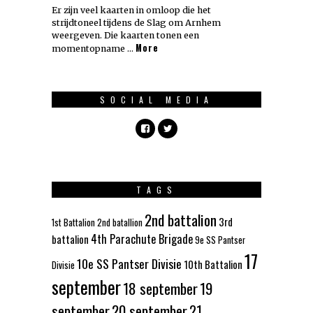
Er zijn veel kaarten in omloop die het
strijdtoneel tijdens de Slag om Arnhem
weergeven. Die kaarten tonen een
More
momentopname …
SOCIAL MEDIA
TAGS
2nd battalion
3rd
1st Battalion
2nd batallion
4th Parachute Brigade
battalion
9e SS Pantser
17
10e SS Pantser Divisie
10th Battalion
Divisie
september
18 september
19
september
20 september
21