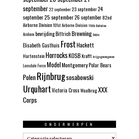
september
24
23 september
22 september
25 september
september
26 september
82nd
Airborne Division
101st Airborne Division
156th Battalion
Browning
bevrijding
Bittrich
Arnhem
Dobie
Frost
Hackett
Elisabeth Gasthuis
Horrocks
KOSB
Hartenstein
Krafft
krijgsgevangenen
Model
Montgomery
Polar Bears
Lonsdale Force
Rijnbrug
Polen
sosabowski
Urquhart
XXX
Victoria Cross
Waalbrug
Corps
ONDERWERPEN
Onderwerpen