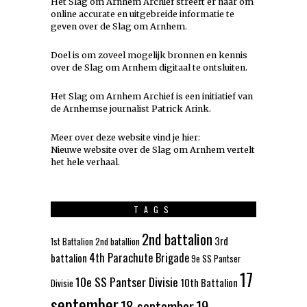
Het Slag om Arnhem Archief streeft er naar om
online accurate en uitgebreide informatie te
geven over de Slag om Arnhem.
Doel is om zoveel mogelijk
bronnen
en kennis
over de Slag om Arnhem digitaal te ontsluiten.
Het Slag om Arnhem Archief is een initiatief van
de Arnhemse journalist Patrick Arink.
Meer over deze website vind je hier:
Nieuwe website over de Slag om Arnhem vertelt
het hele verhaal
.
TAGS
2nd battalion
3rd
1st Battalion
2nd batallion
4th Parachute Brigade
battalion
9e SS Pantser
17
10e SS Pantser Divisie
10th Battalion
Divisie
september
18 september
19