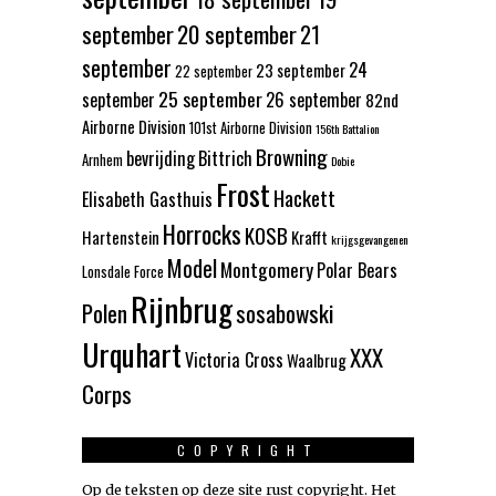
september
20 september
21
september
24
23 september
22 september
25 september
september
26 september
82nd
Airborne Division
101st Airborne Division
156th Battalion
Browning
bevrijding
Bittrich
Arnhem
Dobie
Frost
Hackett
Elisabeth Gasthuis
Horrocks
KOSB
Hartenstein
Krafft
krijgsgevangenen
Model
Montgomery
Polar Bears
Lonsdale Force
Rijnbrug
Polen
sosabowski
Urquhart
XXX
Victoria Cross
Waalbrug
Corps
COPYRIGHT
Op de teksten op deze site rust copyright. Het