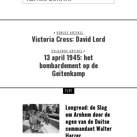
VORIGE ARTIKEL
Victoria Cross: David Lord
Previous
post:
VOLGENDE ARTIKEL
13 april 1945: het
Next
post:
bombardement op de
Geitenkamp
TIP!
Longread: de Slag
om Arnhem door de
ogen van de Duitse
commandant Walter
Harzer