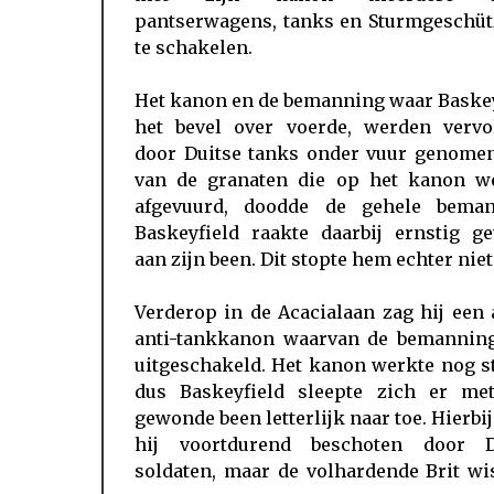
pantserwagens, tanks en Sturmgeschütz
te schakelen.
Het kanon en de bemanning waar Baskey
het bevel over voerde, werden vervo
door Duitse tanks onder vuur genomen
van de granaten die op het kanon w
afgevuurd, doodde de gehele beman
Baskeyfield raakte daarbij ernstig g
aan zijn been. Dit stopte hem echter niet
Verderop in de Acacialaan zag hij een
anti-tankkanon waarvan de bemannin
uitgeschakeld. Het kanon werkte nog s
dus Baskeyfield sleepte zich er met
gewonde been letterlijk naar toe. Hierbi
hij voortdurend beschoten door D
soldaten, maar de volhardende Brit wi