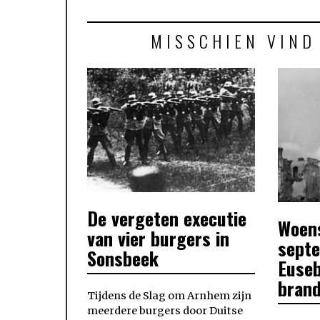
MISSCHIEN VIND
De vergeten executie
POSTED
Woen
POSTED
ON
van vier burgers in
ON
sept
Sonsbeek
Euseb
bran
Tijdens de Slag om Arnhem zijn
meerdere burgers door Duitse