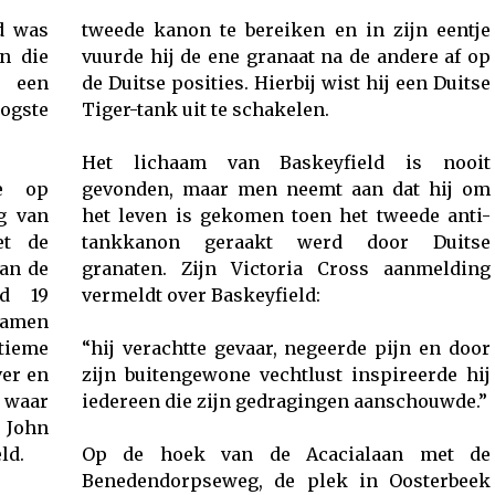
ld was
tweede kanon te bereiken en in zijn eentje
en die
vuurde hij de ene granaat na de andere af op
m een
de Duitse posities. Hierbij wist hij een Duitse
oogste
Tiger-tank uit te schakelen.
Het lichaam van Baskeyfield is nooit
de op
gevonden, maar men neemt aan dat hij om
g van
het leven is gekomen toen het tweede anti-
et de
tankkanon geraakt werd door Duitse
an de
granaten. Zijn Victoria Cross aanmelding
nd 19
vermeldt over Baskeyfield:
samen
ltieme
“hij verachtte gevaar, negeerde pijn en door
er en
zijn buitengewone vechtlust inspireerde hij
, waar
iedereen die zijn gedragingen aanschouwde.”
l John
ld.
Op de hoek van de Acacialaan met de
Benedendorpseweg, de plek in Oosterbeek