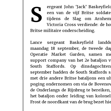
S
ergeant John ‘Jack’ Baskeyfie
een van de vijf Britse soldat
tijdens de Slag om Arnhe
Victoria Cross verdiende: de h
Britse militaire onderscheiding.
Lance sergeant Baskeyfield land
maandag 18 september, de tweede da
Operatie Market Garden, samen m
support company van het 2e bataljon v
South Staffords. Op dinsdagochte
september hadden de South Staffords 
met drie andere Britse bataljons een u
poging ondernomen om via de Bovenov
de Onderlangs de Rijnbrug te bereiken
het bataljon onder leiding van kolone
Frost de noordkant van de brug bezet hie