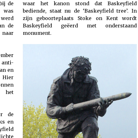
bij de
waar het kanon stond dat Baskeyfield
 was
bediende, staat nu de ‘Baskeyfield tree’. In
werd
zijn geboorteplaats Stoke on Kent wordt
an de
Baskeyfield geëerd met onderstaand
 naar
monument.
ember
anti-
aan en
 Hier
onnen
t het
er de
ks en
yfield
chte