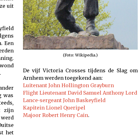
e uit
field
lgens
. Een
erden
(Foto: Wikipedia.)
ning.
ewond
De vijf Victoria Crosses tijdens de Slag om
.
Arnhem werden toegekend aan:
Luitenant John Hollington Grayburn
 ander
Flight Lieutenant David Samuel Anthony Lord
g was
Lance-sergeant John Baskeyfield
teeds,
Kapitein Lionel Queripel
 zijn
Majoor Robert Henry Cain
.
j werd
uitse
st het