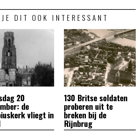
 JE DIT OOK INTERESSANT
sdag 20
130 Britse soldaten
POSTED
ON
ember: de
proberen uit te
iuskerk vliegt in
breken bij de
d
Rijnbrug