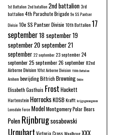
2nd battalion
3rd
1st Battalion
2nd batallion
4th Parachute Brigade
battalion
9e SS Pantser
17
10e SS Pantser Divisie
10th Battalion
Divisie
september
18 september
19
september
20 september
21
september
24
23 september
22 september
25 september
september
26 september
82nd
Airborne Division
101st Airborne Division
156th Battalion
Browning
bevrijding
Bittrich
Arnhem
Dobie
Frost
Hackett
Elisabeth Gasthuis
Horrocks
KOSB
Hartenstein
Krafft
krijgsgevangenen
Model
Montgomery
Polar Bears
Lonsdale Force
Rijnbrug
Polen
sosabowski
Urquhart
XXX
Victoria Cross
Waalbrug