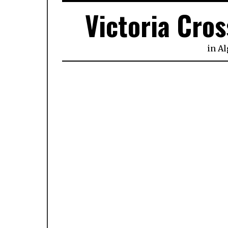
Victoria Cros
in
A