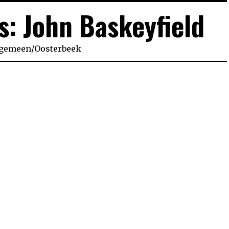
s: John Baskeyfield
lgemeen
/
Oosterbeek