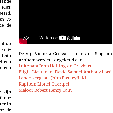
lende
 PIAT
seerd.
en 75
ie de
cht op
anti-
De vijf Victoria Crosses tijdens de Slag om
. Cain
Arnhem werden toegekend aan:
t een
Luitenant John Hollington Grayburn
r een
Flight Lieutenant David Samuel Anthony Lord
Lance-sergeant John Baskeyfield
Kapitein Lionel Queripel
Majoor Robert Henry Cain
.
 zijn
f uur
ter in
or de