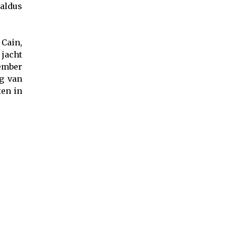
aldus
Cain,
jacht
ember
lg van
ten in