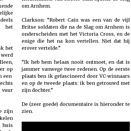
kende
om Arnhem.
lijke
deels
Clarkson: “Robert Cain was een van de vijf
r het
Britse soldaten die na de Slag om Arnhem is
onderscheiden met het Victoria Cross, en de
enige die het na kon vertellen. Niet dat hij
k het
erover vertelde.”
 werd
leen,
“Ik heb hem helaas nooit ontmoet, en dat is
er op
jammer vanwege twee redenen. Op de eerste
een ​​
plaats ben ik gefascineerd door VC-winnaars
lechts
en op de tweede plaats: ik ben getrouwd met
 vuur
zijn dochter.”
De (zeer goede) documentaire is hieronder te
e zijn
zien.
kelen
 huis