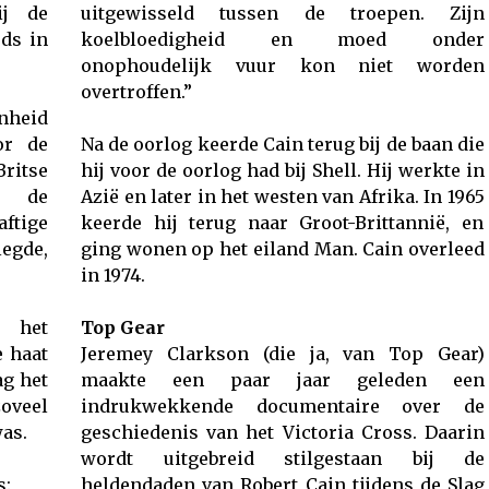
ij de
uitgewisseld tussen de troepen. Zijn
rds in
koelbloedigheid en moed onder
onophoudelijk vuur kon niet worden
overtroffen.”
enheid
or de
Na de oorlog keerde Cain terug bij de baan die
ritse
hij voor de oorlog had bij Shell. Hij werkte in
n de
Azië en later in het westen van Afrika. In 1965
ftige
keerde hij terug naar Groot-Brittannië, en
egde,
ging wonen op het eiland Man. Cain overleed
in 1974.
j het
Top Gear
 haat
Jeremey Clarkson (die ja, van Top Gear)
ag het
maakte een paar jaar geleden een
oveel
indrukwekkende documentaire over de
was.
geschiedenis van het Victoria Cross. Daarin
wordt uitgebreid stilgestaan bij de
s:
heldendaden van Robert Cain tijdens de Slag