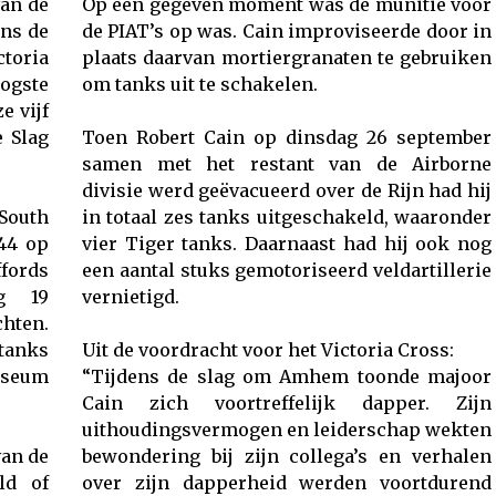
van de
Op een gegeven moment was de munitie voor
ens de
de PIAT’s op was. Cain improviseerde door in
toria
plaats daarvan mortiergranaten te gebruiken
ogste
om tanks uit te schakelen.
e vijf
e Slag
Toen Robert Cain op dinsdag 26 september
samen met het restant van de Airborne
divisie werd geëvacueerd over de Rijn had hij
South
in totaal zes tanks uitgeschakeld, waaronder
44 op
vier Tiger tanks. Daarnaast had hij ook nog
fords
een aantal stuks gemotoriseerd veldartillerie
ag 19
vernietigd.
hten.
tanks
Uit de voordracht voor het Victoria Cross:
useum
“Tijdens de slag om Amhem toonde majoor
Cain zich voortreffelijk dapper. Zijn
uithoudingsvermogen en leiderschap wekten
van de
bewondering bij zijn collega’s en verhalen
ld of
over zijn dapperheid werden voortdurend