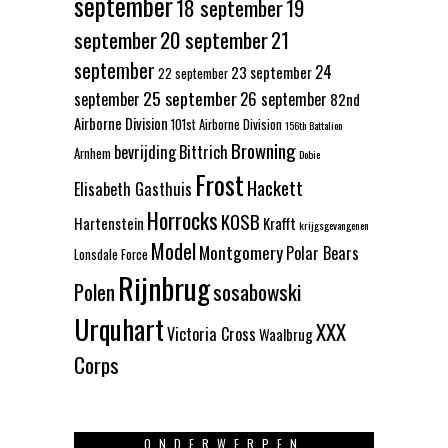
september
18 september
19
september
20 september
21
september
24
23 september
22 september
25 september
september
26 september
82nd
Airborne Division
101st Airborne Division
156th Battalion
Browning
bevrijding
Bittrich
Arnhem
Dobie
Frost
Hackett
Elisabeth Gasthuis
Horrocks
KOSB
Hartenstein
Krafft
krijgsgevangenen
Model
Montgomery
Polar Bears
Lonsdale Force
Rijnbrug
Polen
sosabowski
Urquhart
XXX
Victoria Cross
Waalbrug
Corps
ONDERWERPEN