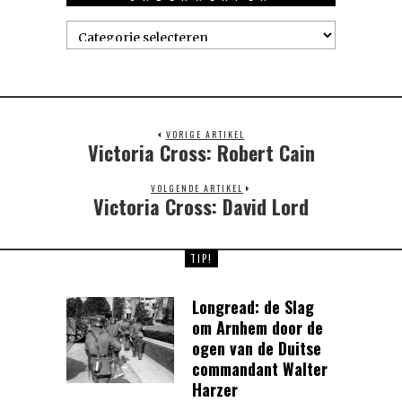
Onderwerpen
VORIGE ARTIKEL
Victoria Cross: Robert Cain
Previous
post:
VOLGENDE ARTIKEL
Victoria Cross: David Lord
Next
post:
TIP!
Longread: de Slag
om Arnhem door de
ogen van de Duitse
commandant Walter
Harzer