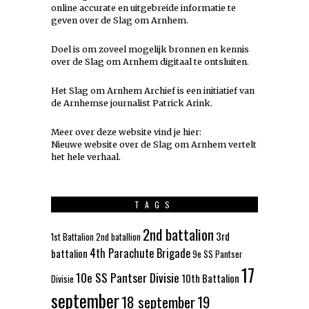
online accurate en uitgebreide informatie te
geven over de Slag om Arnhem.
Doel is om zoveel mogelijk
bronnen
en kennis
over de Slag om Arnhem digitaal te ontsluiten.
Het Slag om Arnhem Archief is een initiatief van
de Arnhemse journalist Patrick Arink.
Meer over deze website vind je hier:
Nieuwe website over de Slag om Arnhem vertelt
het hele verhaal
.
TAGS
2nd battalion
3rd
1st Battalion
2nd batallion
4th Parachute Brigade
battalion
9e SS Pantser
17
10e SS Pantser Divisie
10th Battalion
Divisie
september
18 september
19