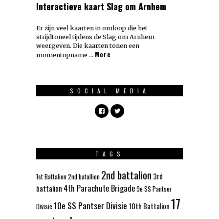
Interactieve kaart Slag om Arnhem
Er zijn veel kaarten in omloop die het
strijdtoneel tijdens de Slag om Arnhem
weergeven. Die kaarten tonen een
More
momentopname …
SOCIAL MEDIA
TAGS
2nd battalion
3rd
1st Battalion
2nd batallion
4th Parachute Brigade
battalion
9e SS Pantser
17
10e SS Pantser Divisie
10th Battalion
Divisie