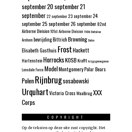
september
20 september
21
september
24
23 september
22 september
25 september
september
26 september
82nd
Airborne Division
101st Airborne Division
156th Battalion
Browning
bevrijding
Bittrich
Arnhem
Dobie
Frost
Hackett
Elisabeth Gasthuis
Horrocks
KOSB
Hartenstein
Krafft
krijgsgevangenen
Model
Montgomery
Polar Bears
Lonsdale Force
Rijnbrug
Polen
sosabowski
Urquhart
XXX
Victoria Cross
Waalbrug
Corps
COPYRIGHT
Op de teksten op deze site rust copyright. Het