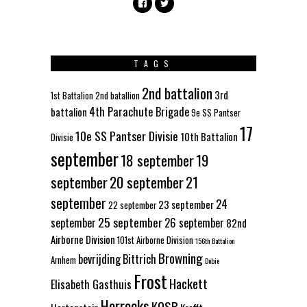
TAGS
2nd battalion
3rd
1st Battalion
2nd batallion
4th Parachute Brigade
battalion
9e SS Pantser
17
10e SS Pantser Divisie
10th Battalion
Divisie
september
18 september
19
september
20 september
21
september
24
23 september
22 september
25 september
september
26 september
82nd
Airborne Division
101st Airborne Division
156th Battalion
Browning
bevrijding
Bittrich
Arnhem
Dobie
Frost
Hackett
Elisabeth Gasthuis
Horrocks
KOSB