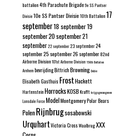
4th Parachute Brigade
battalion
9e SS Pantser
17
10e SS Pantser Divisie
10th Battalion
Divisie
september
18 september
19
september
20 september
21
september
24
23 september
22 september
25 september
september
26 september
82nd
Airborne Division
101st Airborne Division
156th Battalion
Browning
bevrijding
Bittrich
Arnhem
Dobie
Frost
Hackett
Elisabeth Gasthuis
Horrocks
KOSB
Hartenstein
Krafft
krijgsgevangenen
Model
Montgomery
Polar Bears
Lonsdale Force
Rijnbrug
Polen
sosabowski
Urquhart
XXX
Victoria Cross
Waalbrug
Corps