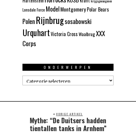
Hartenstein
Krafft
krijgsgevangenen
Model
Montgomery
Polar Bears
Lonsdale Force
Rijnbrug
Polen
sosabowski
Urquhart
XXX
Victoria Cross
Waalbrug
Corps
ONDERWERPEN
Onderwerpen
VORIGE ARTIKEL
Mythe: “De Duitsers hadden
Previous
post:
tientallen tanks in Arnhem”