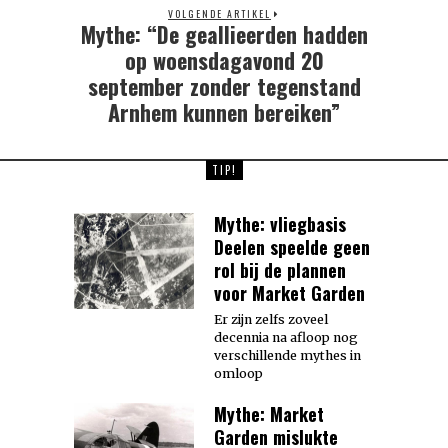
VOLGENDE ARTIKEL
Mythe: “De geallieerden hadden
Next
post:
op woensdagavond 20
september zonder tegenstand
Arnhem kunnen bereiken”
TIP!
Mythe: vliegbasis
Deelen speelde geen
rol bij de plannen
voor Market Garden
Er zijn zelfs zoveel
decennia na afloop nog
verschillende mythes in
omloop
Mythe: Market
Garden mislukte