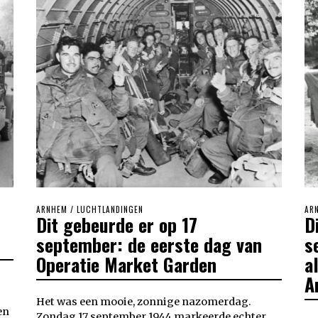
ARNHEM
/
LUCHTLANDINGEN
AR
Dit gebeurde er op 17
D
september: de eerste dag van
s
Operatie Market Garden
a
A
Het was een mooie, zonnige nazomerdag.
en
Zondag 17 september 1944 markeerde echter