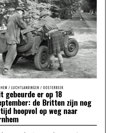
NHEM
/
LUCHTLANDINGEN
/
OOSTERBEEK
it gebeurde er op 18
eptember: de Britten zijn nog
ltijd hoopvol op weg naar
rnhem