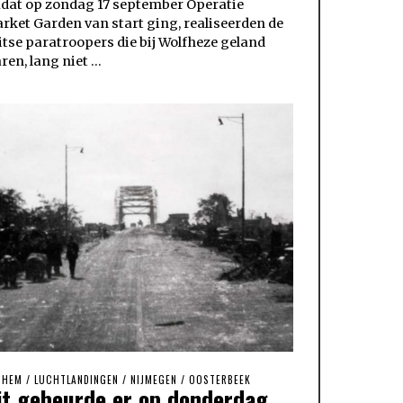
dat op zondag 17 september Operatie
rket Garden van start ging, realiseerden de
itse paratroopers die bij Wolfheze geland
ren, lang niet …
NHEM
/
LUCHTLANDINGEN
/
NIJMEGEN
/
OOSTERBEEK
it gebeurde er op donderdag