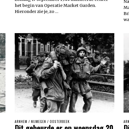
Na
het begin van Operatie Market Garden.
Ma
Hieronder zie je, zo …
Br
wa
ARNHEM
/
NIJMEGEN
/
OOSTERBEEK
AR
Dit gebeurde er op woensdag 20
D