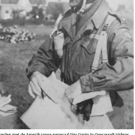
verleg met de Amerikaanse generaal Jim Gavin in Overasselt tijdens