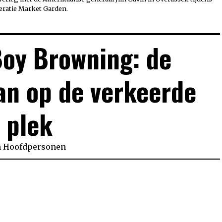
eratie Market Garden.
Boy Browning: de
an op de verkeerde
plek
n
Hoofdpersonen