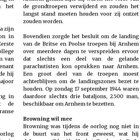
n het
de grondtroepen verwijderd en zouden het
langst stand moeten houden voor zij ontzet
zouden worden.
a zijn
on in
Bovendien zorgde het besluit om de landing
Eerste
van de Britse en Poolse troepen bij Arnhem
ollege
over meerdere dagen te verspreiden ervoor
n van
dat slechts een deel van de gelande
tenant
parachutisten kon oprukken naar Arnhem.
de hij
Een groot deel van de troepen moest
ajoor
achterblijven om de landingszones bezet te
houden. Op zondag 17 september 1944 waren
ng in
daardoor slechts drie bataljons, 2.500 man,
et de
beschikbaar om Arnhem te bezetten.
Franse
Browning wil mee
Browning was tijdens de oorlog nog niet in
orlog
de buurt van het front geweest, wat hij