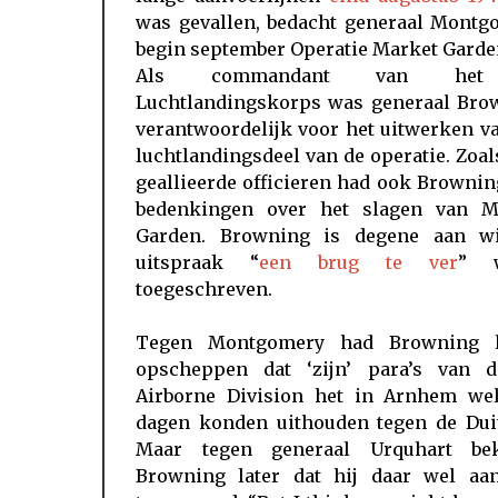
was gevallen, bedacht generaal Montg
begin september Operatie Market Garde
Als commandant van het
Luchtlandingskorps was generaal Bro
verantwoordelijk voor het uitwerken v
luchtlandingsdeel van de operatie. Zoal
geallieerde officieren had ook Brownin
bedenkingen over het slagen van M
Garden. Browning is degene aan w
uitspraak “
een brug te ver
” w
toegeschreven.
Tegen Montgomery had Browning 
opscheppen dat ‘zijn’ para’s van d
Airborne Division het in Arnhem wel
dagen konden uithouden tegen de Duit
Maar tegen generaal Urquhart be
Browning later dat hij daar wel aa