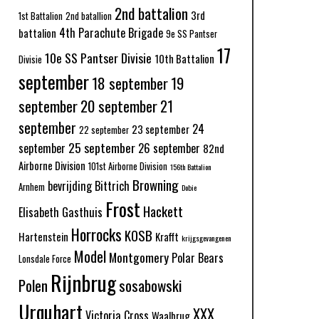
2nd battalion
3rd
1st Battalion
2nd batallion
4th Parachute Brigade
battalion
9e SS Pantser
17
10e SS Pantser Divisie
10th Battalion
Divisie
september
18 september
19
september
20 september
21
september
24
23 september
22 september
25 september
september
26 september
82nd
Airborne Division
101st Airborne Division
156th Battalion
Browning
bevrijding
Bittrich
Arnhem
Dobie
Frost
Hackett
Elisabeth Gasthuis
Horrocks
KOSB
Hartenstein
Krafft
krijgsgevangenen
Model
Montgomery
Polar Bears
Lonsdale Force
Rijnbrug
Polen
sosabowski
Urquhart
XXX
Victoria Cross
Waalbrug