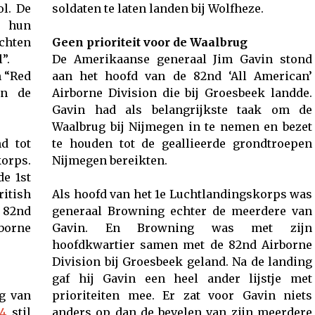
ol. De
soldaten te laten landen bij Wolfheze.
e hun
echten
Geen prioriteit voor de Waalbrug
”.
De Amerikaanse generaal Jim Gavin stond
 “Red
aan het hoofd van de 82nd ‘All American’
an de
Airborne Division die bij Groesbeek landde.
Gavin had als belangrijkste taak om de
Waalbrug bij Nijmegen in te nemen en bezet
d tot
te houden tot de geallieerde grondtroepen
orps.
Nijmegen bereikten.
de 1st
ritish
Als hoofd van het 1e Luchtlandingskorps was
 82nd
generaal Browning echter de meerdere van
borne
Gavin. En Browning was met zijn
hoofdkwartier samen met de 82nd Airborne
Division bij Groesbeek geland. Na de landing
gaf hij Gavin een heel ander lijstje met
g van
prioriteiten mee. Er zat voor Gavin niets
44
stil
anders op dan de bevelen van zijn meerdere