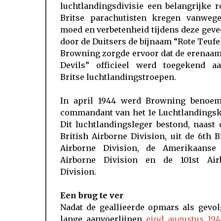
luchtlandingsdivisie een belangrijke r
Britse parachutisten kregen vanweg
moed en verbetenheid tijdens deze gev
door de Duitsers de bijnaam “Rote Teufel
Browning zorgde ervoor dat de erenaam
Devils” officieel werd toegekend a
Britse luchtlandingstroepen.
In april 1944 werd Browning benoem
commandant van het 1e Luchtlandingsk
Dit luchtlandingsleger bestond, naast 
British Airborne Division, uit de 6th B
Airborne Division, de Amerikaanse
Airborne Division en de 101st Air
Division.
Een brug te ver
Nadat de geallieerde opmars als gevol
lange aanvoerlijnen
eind augustus 19