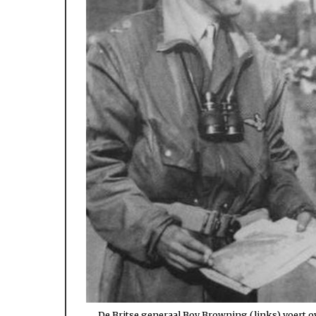
De Britse generaal Boy Browning (links) voert o