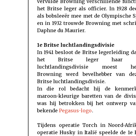
vervulde Browning verschillende funct
het Britse leger als officier. In 1928 de
als bobsleeër mee met de Olympische S
en in 1932 trouwde Browning met schri
Daphne du Maurier.
1e Britse luchtlandingsdivisie
In 1941 besloot de Britse legerleiding d
het Britse leger haar e
luchtlandingsdivisie moest he
Browning werd bevelhebber van de
Britse luchtlandingsdivisie.
In die rol bedacht hij de kenmer
maroon-kleurige baretten van de divis
was hij betrokken bij het ontwerp va
bekende
Pegasus-logo
.
Tijdens operatie Torch in Noord-Afri
operatie Husky in Italië speelde de 1e 