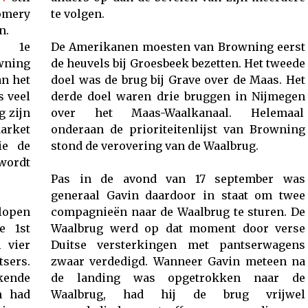
omery
te volgen.
n.
 1e
De Amerikanen moesten van Browning eerst
wning
de heuvels bij Groesbeek bezetten. Het tweede
an het
doel was de brug bij Grave over de Maas. Het
s veel
derde doel waren drie bruggen in Nijmegen
g zijn
over het Maas-Waalkanaal. Helemaal
arket
onderaan de prioriteitenlijst van Browning
ie de
stond de verovering van de Waalbrug.
ordt
Pas in de avond van 17 september was
generaal Gavin daardoor in staat om twee
lopen
compagnieën naar de Waalbrug te sturen. De
e 1st
Waalbrug werd op dat moment door verse
 vier
Duitse versterkingen met pantserwagens
sers.
zwaar verdedigd. Wanneer Gavin meteen na
kende
de landing was opgetrokken naar de
n had
Waalbrug, had hij de brug vrijwel