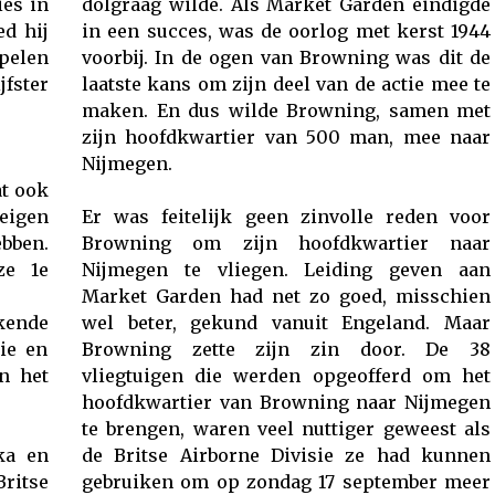
ies in
dolgraag wilde. Als Market Garden eindigde
ed hij
in een succes, was de oorlog met kerst 1944
pelen
voorbij. In de ogen van Browning was dit de
jfster
laatste kans om zijn deel van de actie mee te
maken. En dus wilde Browning, samen met
zijn hoofdkwartier van 500 man, mee naar
Nijmegen.
at ook
igen
Er was feitelijk geen zinvolle reden voor
bben.
Browning om zijn hoofdkwartier naar
ze 1e
Nijmegen te vliegen. Leiding geven aan
Market Garden had net zo goed, misschien
kende
wel beter, gekund vanuit Engeland. Maar
ie en
Browning zette zijn zin door. De 38
n het
vliegtuigen die werden opgeofferd om het
hoofdkwartier van Browning naar Nijmegen
te brengen, waren veel nuttiger geweest als
ka en
de Britse Airborne Divisie ze had kunnen
Britse
gebruiken om op zondag 17 september meer