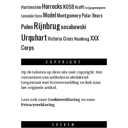
Horrocks
KOSB
Hartenstein
Krafft
krijgsgevangenen
Model
Montgomery
Polar Bears
Lonsdale Force
Rijnbrug
Polen
sosabowski
Urquhart
XXX
Victoria Cross
Waalbrug
Corps
COPYRIGHT
Op de teksten op deze site rust copyright. Het
overnemen van artikelen is uitsluitend
toegestaan met bronvermelding en link naar
het originele artikel.
Lees ook onze
Cookieverklaring
en onze
Privacyverklaring
ZOEKEN