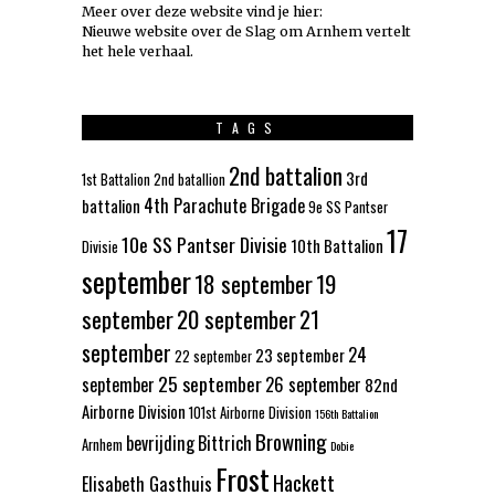
Meer over deze website vind je hier:
Nieuwe website over de Slag om Arnhem vertelt
het hele verhaal
.
TAGS
2nd battalion
3rd
1st Battalion
2nd batallion
4th Parachute Brigade
battalion
9e SS Pantser
17
10e SS Pantser Divisie
10th Battalion
Divisie
september
18 september
19
september
20 september
21
september
24
23 september
22 september
25 september
september
26 september
82nd
Airborne Division
101st Airborne Division
156th Battalion
Browning
bevrijding
Bittrich
Arnhem
Dobie
Frost
Hackett
Elisabeth Gasthuis