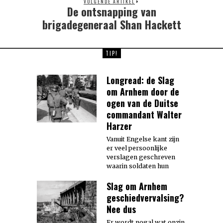
VOLGENDE ARTIKEL
De ontsnapping van
Next
post:
brigadegeneraal Shan Hackett
TIP!
Longread: de Slag
om Arnhem door de
ogen van de Duitse
commandant Walter
Harzer
Vanuit Engelse kant zijn
er veel persoonlijke
verslagen geschreven
waarin soldaten hun
Slag om Arnhem
geschiedvervalsing?
Nee dus
Er wordt nogal wat onzin