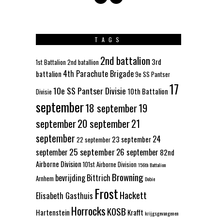
TAGS
2nd battalion
3rd
1st Battalion
2nd batallion
4th Parachute Brigade
battalion
9e SS Pantser
17
10e SS Pantser Divisie
10th Battalion
Divisie
september
18 september
19
september
20 september
21
september
24
23 september
22 september
25 september
september
26 september
82nd
Airborne Division
101st Airborne Division
156th Battalion
Browning
bevrijding
Bittrich
Arnhem
Dobie
Frost
Hackett
Elisabeth Gasthuis
Horrocks
KOSB
Hartenstein
Krafft
krijgsgevangenen