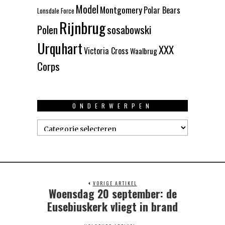
Model
Montgomery
Polar Bears
Lonsdale Force
Rijnbrug
Polen
sosabowski
Urquhart
XXX
Victoria Cross
Waalbrug
Corps
ONDERWERPEN
Onderwerpen
VORIGE ARTIKEL
Woensdag 20 september: de
Previous
post:
Eusebiuskerk vliegt in brand