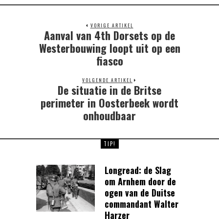
VORIGE ARTIKEL
Aanval van 4th Dorsets op de
Previous
post:
Westerbouwing loopt uit op een
fiasco
VOLGENDE ARTIKEL
De situatie in de Britse
Next
post:
perimeter in Oosterbeek wordt
onhoudbaar
TIP!
Longread: de Slag
om Arnhem door de
ogen van de Duitse
commandant Walter
Harzer