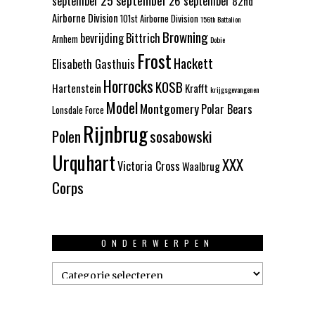
25 september
september
26 september
82nd
Airborne Division
101st Airborne Division
156th Battalion
Browning
bevrijding
Bittrich
Arnhem
Dobie
Frost
Hackett
Elisabeth Gasthuis
Horrocks
KOSB
Hartenstein
Krafft
krijgsgevangenen
Model
Montgomery
Polar Bears
Lonsdale Force
Rijnbrug
Polen
sosabowski
Urquhart
XXX
Victoria Cross
Waalbrug
Corps
ONDERWERPEN
Onderwerpen