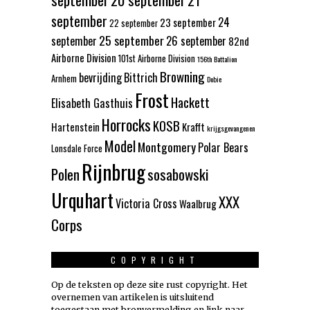
21
september
24
23 september
22 september
25 september
september
26 september
82nd
Airborne Division
101st Airborne Division
156th Battalion
Browning
bevrijding
Bittrich
Arnhem
Dobie
Frost
Hackett
Elisabeth Gasthuis
Horrocks
KOSB
Hartenstein
Krafft
krijgsgevangenen
Model
Montgomery
Polar Bears
Lonsdale Force
Rijnbrug
Polen
sosabowski
Urquhart
XXX
Victoria Cross
Waalbrug
Corps
COPYRIGHT
Op de teksten op deze site rust copyright. Het
overnemen van artikelen is uitsluitend
toegestaan met bronvermelding en link naar