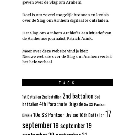
geven over de Slag om Arnhem.
Doel is om zoveel mogelijk
bronnen
en kennis
over de Slag om Arnhem digitaal te ontsluiten.
Het Slag om Arnhem Archief is een initiatief van
de Arnhemse journalist Patrick Arink.
Meer over deze website vind je hier:
Nieuwe website over de Slag om Arnhem vertelt
het hele verhaal
.
TAGS
2nd battalion
3rd
1st Battalion
2nd batallion
4th Parachute Brigade
battalion
9e SS Pantser
17
10e SS Pantser Divisie
10th Battalion
Divisie
september
18 september
19
september
20 september