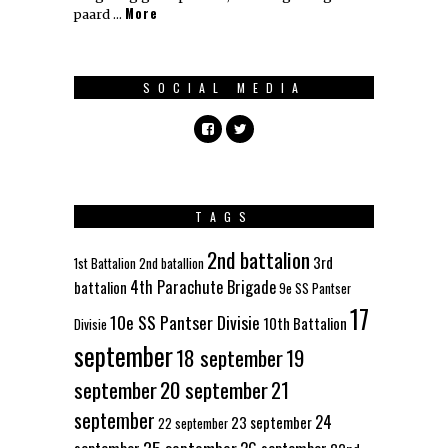
More
paard …
SOCIAL MEDIA
TAGS
2nd battalion
3rd
1st Battalion
2nd batallion
4th Parachute Brigade
battalion
9e SS Pantser
17
10e SS Pantser Divisie
10th Battalion
Divisie
september
18 september
19
september
20 september
21
september
24
23 september
22 september