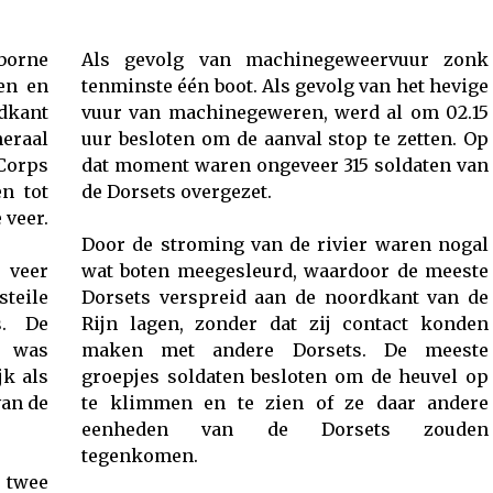
rborne
Als gevolg van machinegeweervuur zonk
ten en
tenminste één boot. Als gevolg van het hevige
dkant
vuur van machinegeweren, werd al om 02.15
neraal
uur besloten om de aanval stop te zetten. Op
Corps
dat moment waren ongeveer 315 soldaten van
n tot
de Dorsets overgezet.
 veer.
Door de stroming van de rivier waren nogal
 veer
wat boten meegesleurd, waardoor de meeste
teile
Dorsets verspreid aan de noordkant van de
s. De
Rijn lagen, zonder dat zij contact konden
r was
maken met andere Dorsets. De meeste
jk als
groepjes soldaten besloten om de heuvel op
van de
te klimmen en te zien of ze daar andere
eenheden van de Dorsets zouden
tegenkomen.
 twee