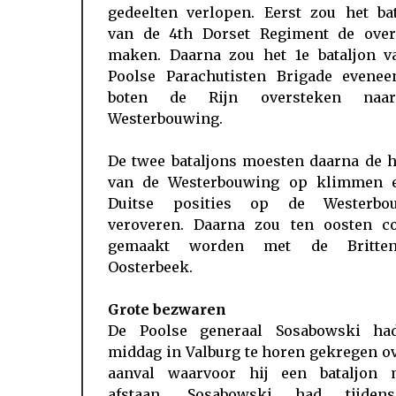
gedeelten verlopen. Eerst zou het bat
van de 4th Dorset Regiment de over
maken. Daarna zou het 1e bataljon v
Poolse Parachutisten Brigade evenee
boten de Rijn oversteken naa
Westerbouwing.
De twee bataljons moesten daarna de h
van de Westerbouwing op klimmen 
Duitse posities op de Westerbo
veroveren. Daarna zou ten oosten co
gemaakt worden met de Britten
Oosterbeek.
Grote bezwaren
De Poolse generaal Sosabowski ha
middag in Valburg te horen gekregen o
aanval waarvoor hij een bataljon 
afstaan. Sosabowski had tijde