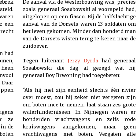
ebrek
De aanval via de Westerbouwing was, precies
steld.
zoals generaal Sosabowski al voorspeld had,
waren
uitgelopen op een fiasco. Bij de halfslachtige
or een
aanval van de Dorsets waren 13 soldaten om
recht
het leven gekomen. Minder dan honderd man
van de Dorsets wisten terug te keren naar de
zuidoever.
n had
omen,
Tegen luitenant
Jerzy Dyrda
had generaal
s heen
Sosabowski die dag al gezegd wat hij
nvooi
generaal Boy Brwoning had toegebeten:
 Daar
oppen
“Als hij met zijn eenheid slechts één rivier
over moest, zou hij zeker niet vergeten zijn
om boten mee te nemen. laat staan zes grote
agens
waterhindernissen. In Nijmegen waren er
ar ze
honderden vrachtwagens en zelfs rode
 in de
kruiswagens aangekomen, maar geen
boten
vrachtwagens met boten. Vergaten alle