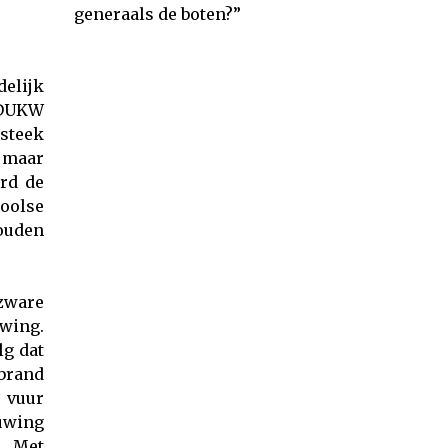
generaals de boten?”
elijk
 DUKW
steek
 maar
rd de
oolse
zouden
zware
uwing.
lg dat
brand
 vuur
uwing
. Met