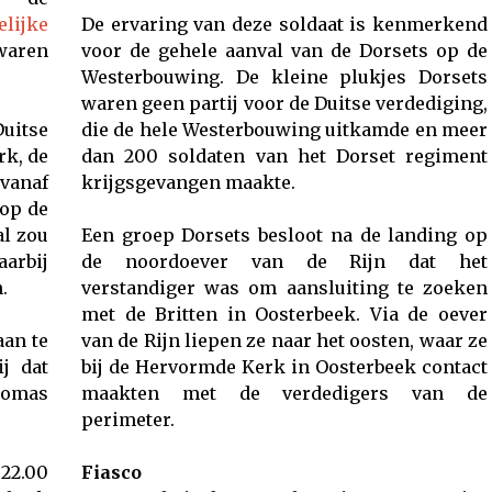
lijke
De ervaring van deze soldaat is kenmerkend
zwaren
voor de gehele aanval van de Dorsets op de
Westerbouwing. De kleine plukjes Dorsets
waren geen partij voor de Duitse verdediging,
itse
die de hele Westerbouwing uitkamde en meer
rk, de
dan 200 soldaten van het Dorset regiment
vanaf
krijgsgevangen maakte.
 op de
al zou
Een groep Dorsets besloot na de landing op
arbij
de noordoever van de Rijn dat het
.
verstandiger was om aansluiting te zoeken
met de Britten in Oosterbeek. Via de oever
an te
van de Rijn liepen ze naar het oosten, waar ze
j dat
bij de Hervormde Kerk in Oosterbeek contact
homas
maakten met de verdedigers van de
perimeter.
22.00
Fiasco