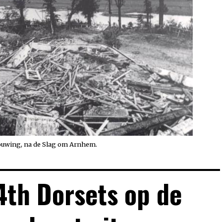
uwing, na de Slag om Arnhem.
4th Dorsets op de