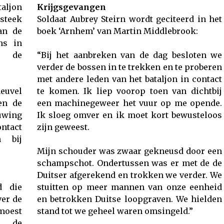
aljon
Krijgsgevangen
steek
Soldaat Aubrey Steirn wordt geciteerd in het
an de
boek ‘Arnhem’ van Martin Middlebrook:
ns in
r de
“Bij het aanbreken van de dag besloten we
verder de bossen in te trekken en te proberen
met andere leden van het bataljon in contact
euvel
te komen. Ik liep voorop toen van dichtbij
en de
een machinegeweer het vuur op me opende.
uwing
Ik sloeg omver en ik moet kort bewusteloos
ntact
zijn geweest.
 bij
Mijn schouder was zwaar gekneusd door een
schampschot. Ondertussen was er met de de
Duitser afgerekend en trokken we verder. We
d die
stuitten op meer mannen van onze eenheid
ver de
en betrokken Duitse loopgraven. We hielden
moest
stand tot we geheel waren omsingeld.”
ns de