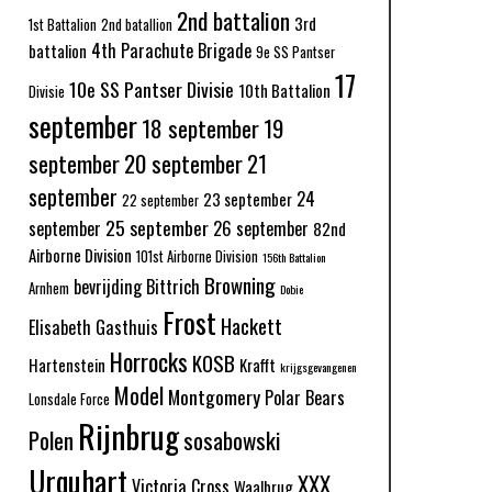
2nd battalion
3rd
1st Battalion
2nd batallion
4th Parachute Brigade
battalion
9e SS Pantser
17
10e SS Pantser Divisie
10th Battalion
Divisie
september
18 september
19
september
20 september
21
september
24
23 september
22 september
25 september
september
26 september
82nd
Airborne Division
101st Airborne Division
156th Battalion
Browning
bevrijding
Bittrich
Arnhem
Dobie
Frost
Hackett
Elisabeth Gasthuis
Horrocks
KOSB
Hartenstein
Krafft
krijgsgevangenen
Model
Montgomery
Polar Bears
Lonsdale Force
Rijnbrug
Polen
sosabowski
Urquhart
XXX
Victoria Cross
Waalbrug