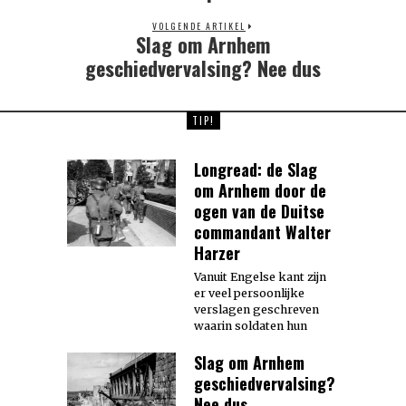
VOLGENDE ARTIKEL
Slag om Arnhem
Next
post:
geschiedvervalsing? Nee dus
TIP!
Longread: de Slag
om Arnhem door de
ogen van de Duitse
commandant Walter
Harzer
Vanuit Engelse kant zijn
er veel persoonlijke
verslagen geschreven
waarin soldaten hun
Slag om Arnhem
geschiedvervalsing?
Nee dus