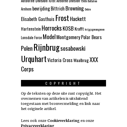
Airborne Division
101st Airborne Division
156th Battalion
Browning
bevrijding
Bittrich
Arnhem
Dobie
Frost
Hackett
Elisabeth Gasthuis
Horrocks
KOSB
Hartenstein
Krafft
krijgsgevangenen
Model
Montgomery
Polar Bears
Lonsdale Force
Rijnbrug
Polen
sosabowski
Urquhart
XXX
Victoria Cross
Waalbrug
Corps
COPYRIGHT
Op de teksten op deze site rust copyright. Het
overnemen van artikelen is uitsluitend
toegestaan met bronvermelding en link naar
het originele artikel.
Lees ook onze
Cookieverklaring
en onze
Privacyverklaring