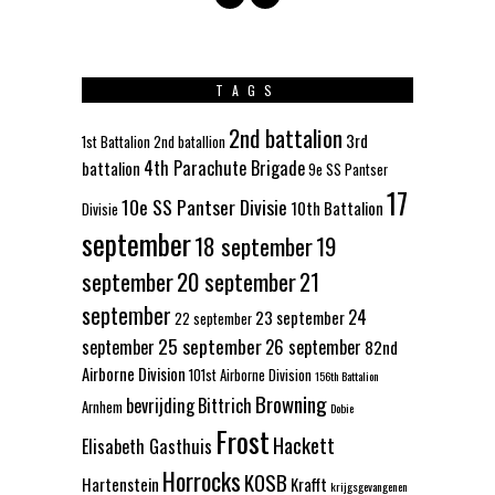
TAGS
2nd battalion
3rd
1st Battalion
2nd batallion
4th Parachute Brigade
battalion
9e SS Pantser
17
10e SS Pantser Divisie
10th Battalion
Divisie
september
18 september
19
september
20 september
21
september
24
23 september
22 september
25 september
september
26 september
82nd
Airborne Division
101st Airborne Division
156th Battalion
Browning
bevrijding
Bittrich
Arnhem
Dobie
Frost
Hackett
Elisabeth Gasthuis
Horrocks
KOSB
Hartenstein
Krafft
krijgsgevangenen