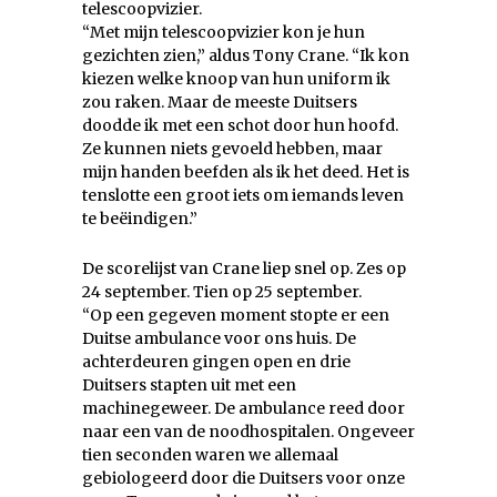
telescoopvizier.
“Met mijn telescoopvizier kon je hun
gezichten zien,” aldus Tony Crane. “Ik kon
kiezen welke knoop van hun uniform ik
zou raken. Maar de meeste Duitsers
doodde ik met een schot door hun hoofd.
Ze kunnen niets gevoeld hebben, maar
mijn handen beefden als ik het deed. Het is
tenslotte een groot iets om iemands leven
te beëindigen.”
De scorelijst van Crane liep snel op. Zes op
24 september. Tien op 25 september.
“Op een gegeven moment stopte er een
Duitse ambulance voor ons huis. De
achterdeuren gingen open en drie
Duitsers stapten uit met een
machinegeweer. De ambulance reed door
naar een van de noodhospitalen. Ongeveer
tien seconden waren we allemaal
gebiologeerd door die Duitsers voor onze