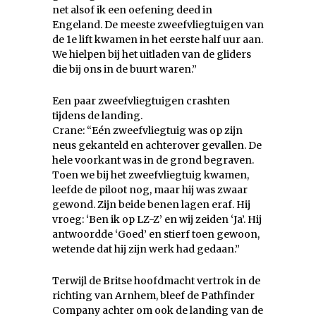
net alsof ik een oefening deed in
Engeland. De meeste zweefvliegtuigen van
de 1e lift kwamen in het eerste half uur aan.
We hielpen bij het uitladen van de gliders
die bij ons in de buurt waren.”
Een paar zweefvliegtuigen crashten
tijdens de landing.
Crane: “Eén zweefvliegtuig was op zijn
neus gekanteld en achterover gevallen. De
hele voorkant was in de grond begraven.
Toen we bij het zweefvliegtuig kwamen,
leefde de piloot nog, maar hij was zwaar
gewond. Zijn beide benen lagen eraf. Hij
vroeg: ‘Ben ik op LZ-Z’ en wij zeiden ‘Ja’. Hij
antwoordde ‘Goed’ en stierf toen gewoon,
wetende dat hij zijn werk had gedaan.”
Terwijl de Britse hoofdmacht vertrok in de
richting van Arnhem, bleef de Pathfinder
Company achter om ook de landing van de