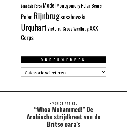
Model
Montgomery
Polar Bears
Lonsdale Force
Rijnbrug
Polen
sosabowski
Urquhart
XXX
Victoria Cross
Waalbrug
Corps
ONDERWERPEN
Onderwerpen
VORIGE ARTIKEL
“Whoa Mohammed!” De
Previous
post:
Arabische strijdkreet van de
Britse para’s