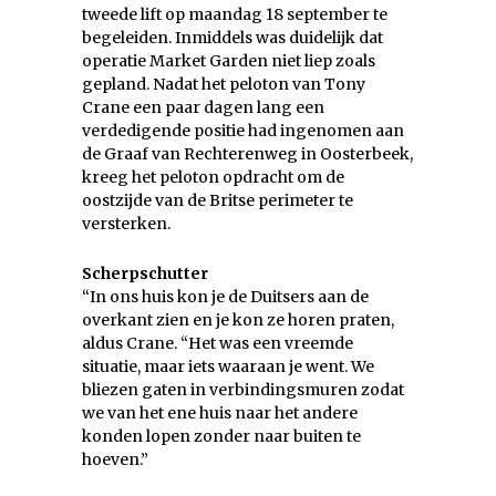
tweede lift op maandag 18 september te
begeleiden. Inmiddels was duidelijk dat
operatie Market Garden niet liep zoals
gepland. Nadat het peloton van Tony
Crane een paar dagen lang een
verdedigende positie had ingenomen aan
de Graaf van Rechterenweg in Oosterbeek,
kreeg het peloton opdracht om de
oostzijde van de Britse perimeter te
versterken.
Scherpschutter
“In ons huis kon je de Duitsers aan de
overkant zien en je kon ze horen praten,
aldus Crane. “Het was een vreemde
situatie, maar iets waaraan je went. We
bliezen gaten in verbindingsmuren zodat
we van het ene huis naar het andere
konden lopen zonder naar buiten te
hoeven.”