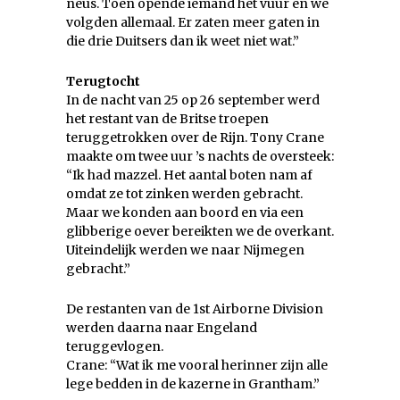
neus. Toen opende iemand het vuur en we
volgden allemaal. Er zaten meer gaten in
die drie Duitsers dan ik weet niet wat.”
Terugtocht
In de nacht van 25 op 26 september werd
het restant van de Britse troepen
teruggetrokken over de Rijn. Tony Crane
maakte om twee uur ’s nachts de oversteek:
“Ik had mazzel. Het aantal boten nam af
omdat ze tot zinken werden gebracht.
Maar we konden aan boord en via een
glibberige oever bereikten we de overkant.
Uiteindelijk werden we naar Nijmegen
gebracht.”
De restanten van de 1st Airborne Division
werden daarna naar Engeland
teruggevlogen.
Crane: “Wat ik me vooral herinner zijn alle
lege bedden in de kazerne in Grantham.”