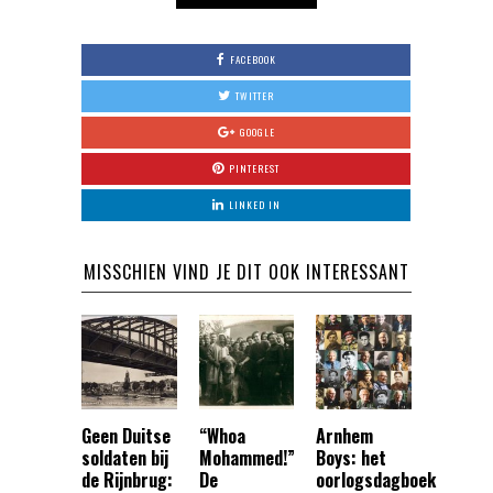
FACEBOOK
TWITTER
GOOGLE
PINTEREST
LINKED IN
MISSCHIEN VIND JE DIT OOK INTERESSANT
Geen Duitse
“Whoa
Arnhem
soldaten bij
Mohammed!”
Boys: het
de Rijnbrug:
De
oorlogsdagboek