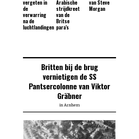
vergeten in
Arabische
van Steve
de
strijdkreet
Morgan
verwarring
van de
na de
Britse
luchtlandingen
para’s
Britten bij de brug
vernietigen de SS
Pantsercolonne van Viktor
Gräbner
in
Arnhem