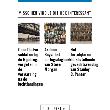
MISSCHIEN VIND JE DIT OOK INTERESSANT
Geen Duitse
Arnhem
Het
soldaten bij
Boys: het
feitelijke en
de Rijnbrug:
oorlogsdagboek
bloedstollende
vergeten in
van Steve
gevechtsverslag
de
Morgan
van Stanley
verwarring
C. Panter
na de
luchtlandingen
1
2
NEXT »