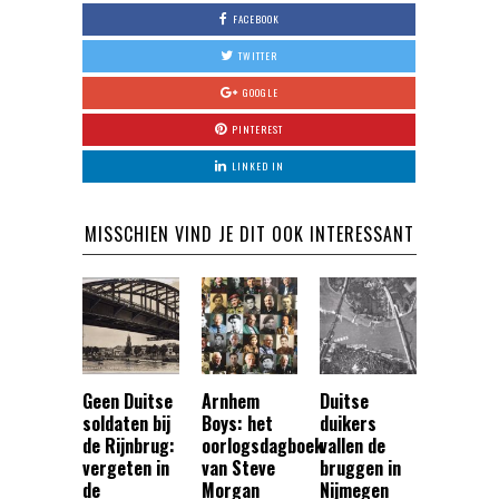
FACEBOOK
TWITTER
GOOGLE
PINTEREST
LINKED IN
MISSCHIEN VIND JE DIT OOK INTERESSANT
Geen Duitse
Arnhem
Duitse
soldaten bij
Boys: het
duikers
de Rijnbrug:
oorlogsdagboek
vallen de
vergeten in
van Steve
bruggen in
de
Morgan
Nijmegen