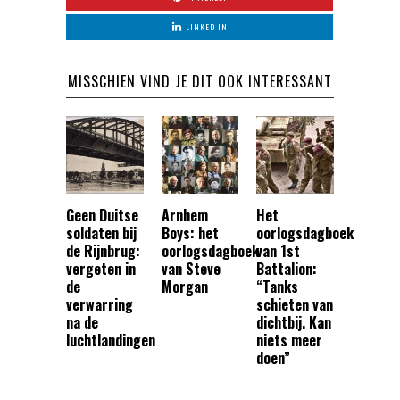
LINKED IN
MISSCHIEN VIND JE DIT OOK INTERESSANT
Geen Duitse
Arnhem
Het
soldaten bij
Boys: het
oorlogsdagboek
de Rijnbrug:
oorlogsdagboek
van 1st
vergeten in
van Steve
Battalion:
de
Morgan
“Tanks
verwarring
schieten van
na de
dichtbij. Kan
luchtlandingen
niets meer
doen”