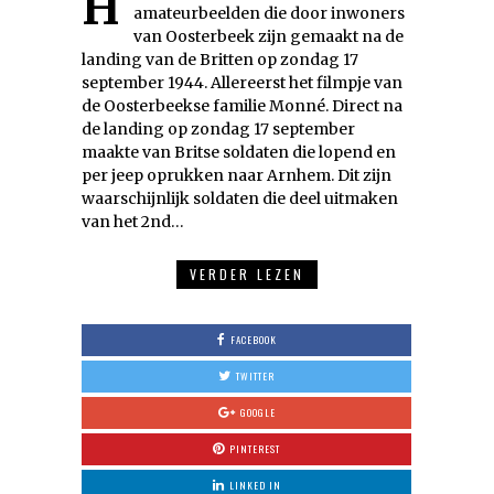
Hieronder enkele unieke
amateurbeelden die door inwoners
van Oosterbeek zijn gemaakt na de
landing van de Britten op zondag 17
september 1944. Allereerst het filmpje van
de Oosterbeekse familie Monné. Direct na
de landing op zondag 17 september
maakte van Britse soldaten die lopend en
per jeep oprukken naar Arnhem. Dit zijn
waarschijnlijk soldaten die deel uitmaken
van het 2nd…
VERDER LEZEN
FACEBOOK
TWITTER
GOOGLE
PINTEREST
LINKED IN