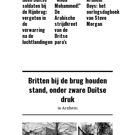
soldaten bij
Mohammed!”
Boys: het
de Rijnbrug:
De
oorlogsdagboek
vergeten in
Arabische
van Steve
de
strijdkreet
Morgan
verwarring
van de
na de
Britse
luchtlandingen
para’s
Britten bij de brug houden
stand, onder zware Duitse
druk
in
Arnhem