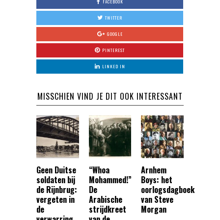
FACEBOOK
TWITTER
GOOGLE
PINTEREST
LINKED IN
MISSCHIEN VIND JE DIT OOK INTERESSANT
Geen Duitse
“Whoa
Arnhem
soldaten bij
Mohammed!”
Boys: het
de Rijnbrug:
De
oorlogsdagboek
vergeten in
Arabische
van Steve
de
strijdkreet
Morgan
verwarring
van de