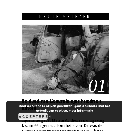
BESTE GELEZEN
01
De dood van Generalmajor Friedrich
Door de site te te blijven gebruiken, gaat u akkoord met het
Kussin
gebruik van cookies.
meer informatie
ACCEPTEREN
Tijdens de gevechten in Arnhem en omgeving
kwam één generaal om het leven. Dit was de
More