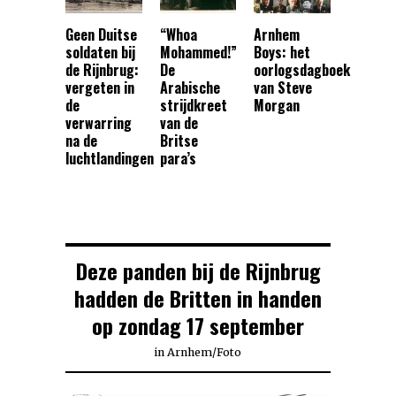
Geen Duitse
“Whoa
Arnhem
soldaten bij
Mohammed!”
Boys: het
de Rijnbrug:
De
oorlogsdagboek
vergeten in
Arabische
van Steve
de
strijdkreet
Morgan
verwarring
van de
na de
Britse
luchtlandingen
para’s
Deze panden bij de Rijnbrug
hadden de Britten in handen
op zondag 17 september
in
Arnhem
/
Foto