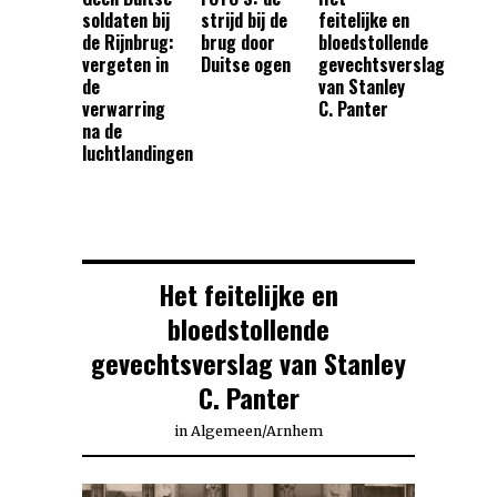
soldaten bij
strijd bij de
feitelijke en
de Rijnbrug:
brug door
bloedstollende
vergeten in
Duitse ogen
gevechtsverslag
de
van Stanley
verwarring
C. Panter
na de
luchtlandingen
Het feitelijke en
bloedstollende
gevechtsverslag van Stanley
C. Panter
in
Algemeen
/
Arnhem