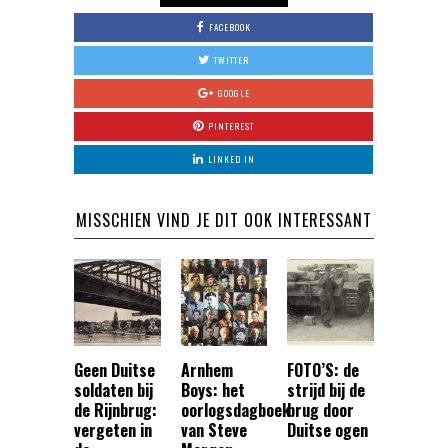
FACEBOOK
TWITTER
GOOGLE
PINTEREST
LINKED IN
MISSCHIEN VIND JE DIT OOK INTERESSANT
Geen Duitse
Arnhem
FOTO’S: de
soldaten bij
Boys: het
strijd bij de
de Rijnbrug:
oorlogsdagboek
brug door
vergeten in
van Steve
Duitse ogen