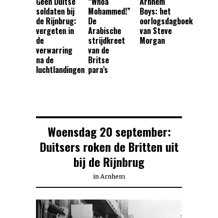
Geen Duitse
“Whoa
Arnhem
soldaten bij
Mohammed!”
Boys: het
de Rijnbrug:
De
oorlogsdagboek
vergeten in
Arabische
van Steve
de
strijdkreet
Morgan
verwarring
van de
na de
Britse
luchtlandingen
para’s
Woensdag 20 september:
Duitsers roken de Britten uit
bij de Rijnbrug
in
Arnhem