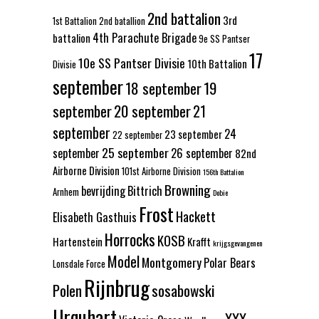
2nd battalion
3rd
1st Battalion
2nd batallion
4th Parachute Brigade
battalion
9e SS Pantser
17
10e SS Pantser Divisie
10th Battalion
Divisie
september
18 september
19
september
20 september
21
september
24
23 september
22 september
25 september
september
26 september
82nd
Airborne Division
101st Airborne Division
156th Battalion
Browning
bevrijding
Bittrich
Arnhem
Dobie
Frost
Hackett
Elisabeth Gasthuis
Horrocks
KOSB
Hartenstein
Krafft
krijgsgevangenen
Model
Montgomery
Polar Bears
Lonsdale Force
Rijnbrug
Polen
sosabowski
Urquhart
XXX