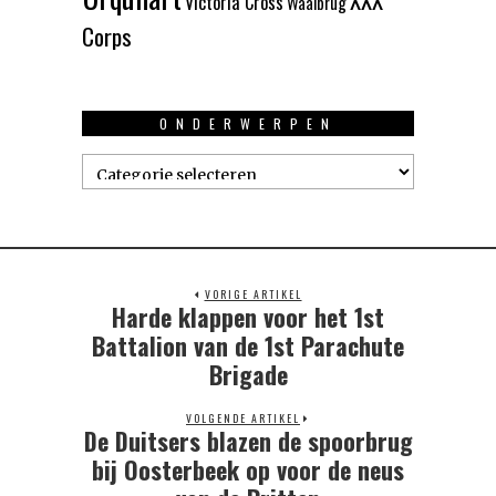
Victoria Cross
Waalbrug
Corps
ONDERWERPEN
Onderwerpen
VORIGE ARTIKEL
Harde klappen voor het 1st
Previous
post:
Battalion van de 1st Parachute
Brigade
VOLGENDE ARTIKEL
De Duitsers blazen de spoorbrug
Next
post:
bij Oosterbeek op voor de neus