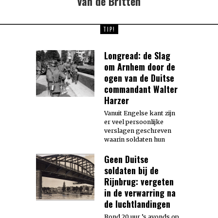
van de Britten
TIP!
Longread: de Slag
om Arnhem door de
ogen van de Duitse
commandant Walter
Harzer
Vanuit Engelse kant zijn
er veel persoonlijke
verslagen geschreven
waarin soldaten hun
Geen Duitse
soldaten bij de
Rijnbrug: vergeten
in de verwarring na
de luchtlandingen
Rond 20 uur ’s avonds op