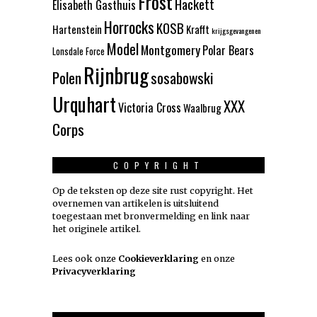
Frost
Hackett
Elisabeth Gasthuis
Horrocks
KOSB
Hartenstein
Krafft
krijgsgevangenen
Model
Montgomery
Polar Bears
Lonsdale Force
Rijnbrug
Polen
sosabowski
Urquhart
XXX
Victoria Cross
Waalbrug
Corps
COPYRIGHT
Op de teksten op deze site rust copyright. Het
overnemen van artikelen is uitsluitend
toegestaan met bronvermelding en link naar
het originele artikel.
Lees ook onze
Cookieverklaring
en onze
Privacyverklaring