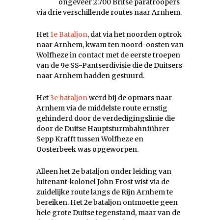
ongeveer 2.700 Britse paratroopers
via drie verschillende routes naar Arnhem.
Het
1e Bataljon
, dat via het noorden optrok
naar Arnhem, kwam ten noord-oosten van
Wolfheze in contact met de eerste troepen
van de 9e SS-Pantserdivisie die de Duitsers
naar Arnhem hadden gestuurd.
Het
3e bataljon
werd bij de opmars naar
Arnhem via de middelste route ernstig
gehinderd door de verdedigingslinie die
door de Duitse Hauptsturmbahnführer
Sepp Krafft tussen Wolfheze en
Oosterbeek was opgeworpen.
Alleen het 2e bataljon onder leiding van
luitenant-kolonel John Frost wist via de
zuidelijke route langs de Rijn Arnhem te
bereiken. Het 2e bataljon ontmoette geen
hele grote Duitse tegenstand, maar van de