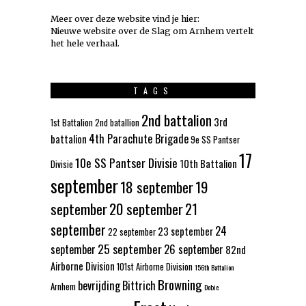
Meer over deze website vind je hier:
Nieuwe website over de Slag om Arnhem vertelt
het hele verhaal
.
TAGS
2nd battalion
3rd
1st Battalion
2nd batallion
4th Parachute Brigade
battalion
9e SS Pantser
17
10e SS Pantser Divisie
10th Battalion
Divisie
september
18 september
19
september
20 september
21
september
24
23 september
22 september
25 september
september
26 september
82nd
Airborne Division
101st Airborne Division
156th Battalion
Browning
bevrijding
Bittrich
Arnhem
Dobie