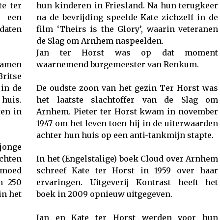
e ter
hun kinderen in Friesland. Na hun terugkeer
g een
na de bevrijding speelde Kate zichzelf in de
daten
film ‘Theirs is the Glory’, waarin veteranen
de Slag om Arnhem naspeelden.
Jan ter Horst was op dat moment
 samen
waarnemend burgemeester van Renkum.
ritse
 in de
De oudste zoon van het gezin Ter Horst was
huis.
het laatste slachtoffer van de Slag om
ten in
Arnhem. Pieter ter Horst kwam in november
1947 om het leven toen hij in de uiterwaarden
achter hun huis op een anti-tankmijn stapte.
jonge
chten
In het (Engelstalige) boek Cloud over Arnhem
n moed
schreef Kate ter Horst in 1959 over haar
m 250
ervaringen. Uitgeverij Kontrast heeft het
in het
boek in 2009 opnieuw uitgegeven.
Jan en Kate ter Horst werden voor hun