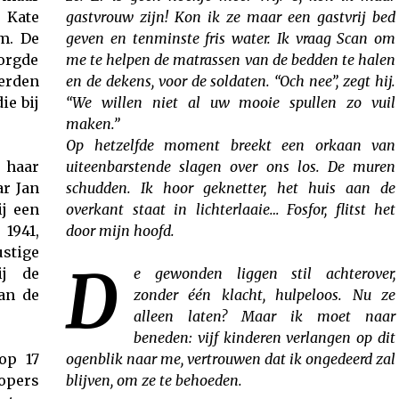
 Kate
gastvrouw zijn! Kon ik ze maar een gastvrij bed
m. De
geven en tenminste fris water. Ik vraag Scan om
orgde
me te helpen de matrassen van de bedden te halen
erden
en de dekens, voor de soldaten. “Och nee”, zegt hij.
ie bij
“We willen niet al uw mooie spullen zo vuil
maken.”
Op hetzelfde moment breekt een orkaan van
 haar
uiteenbarstende slagen over ons los. De muren
r Jan
schudden. Ik hoor geknetter, het huis aan de
j een
overkant staat in lichterlaaie… Fosfor, flitst het
 1941,
door mijn hoofd.
ustige
D
ij de
e gewonden liggen stil achterover,
an de
zonder één klacht, hulpeloos. Nu ze
alleen laten? Maar ik moet naar
beneden: vijf kinderen verlangen op dit
op 17
ogenblik naar me, vertrouwen dat ik ongedeerd zal
opers
blijven, om ze te behoeden.