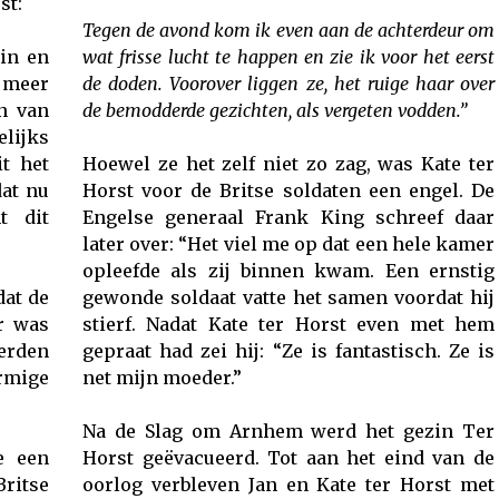
st:
Tegen de avond kom ik even aan de achterdeur om
in en
wat frisse lucht te happen en zie ik voor het eerst
 meer
de doden. Voorover liggen ze, het ruige haar over
n van
de bemodderde gezichten, als vergeten vodden.”
lijks
it het
Hoewel ze het zelf niet zo zag, was Kate ter
dat nu
Horst voor de Britse soldaten een engel. De
t dit
Engelse generaal Frank King schreef daar
later over: “Het viel me op dat een hele kamer
opleefde als zij binnen kwam. Een ernstig
dat de
gewonde soldaat vatte het samen voordat hij
r was
stierf. Nadat Kate ter Horst even met hem
werden
gepraat had zei hij: “Ze is fantastisch. Ze is
mige
net mijn moeder.”
Na de Slag om Arnhem werd het gezin Ter
e een
Horst geëvacueerd. Tot aan het eind van de
ritse
oorlog verbleven Jan en Kate ter Horst met