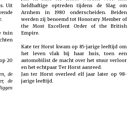
s. Uit
heldhaftige optreden tijdens de Slag om
rvende
Arnhem in 1980 onderscheiden. Beiden
.
werden zij benoemd tot Honorary Member of
the Most Excellent Order of the British
e tuin
Empire.
echten
Kate ter Horst kwam op 85-jarige leeftijd om
het leven vlak bij haar huis, toen een
 op 20
automobilist de macht over het stuur verloor
en het echtpaar Ter Horst aanreed.
en, de
Jan ter Horst overleed elf jaar later op 98-
r, de
jarige leeftijd.
liggen