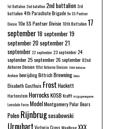
2nd battalion
3rd
1st Battalion
2nd batallion
4th Parachute Brigade
battalion
9e SS Pantser
17
10e SS Pantser Divisie
10th Battalion
Divisie
september
18 september
19
september
20 september
21
september
24
23 september
22 september
25 september
september
26 september
82nd
Airborne Division
101st Airborne Division
156th Battalion
Browning
bevrijding
Bittrich
Arnhem
Dobie
Frost
Hackett
Elisabeth Gasthuis
Horrocks
KOSB
Hartenstein
Krafft
krijgsgevangenen
Model
Montgomery
Polar Bears
Lonsdale Force
Rijnbrug
Polen
sosabowski
Urquhart
XXX
Victoria Cross
Waalbrug