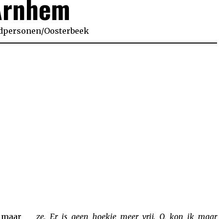
Arnhem
dpersonen
/
Oosterbeek
, maar
ze. Er is geen hoekje meer vrij. O, kon ik maar