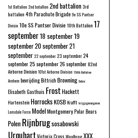
2nd battalion
3rd
1st Battalion
2nd batallion
4th Parachute Brigade
battalion
9e SS Pantser
17
10e SS Pantser Divisie
10th Battalion
Divisie
september
18 september
19
september
20 september
21
september
24
23 september
22 september
25 september
september
26 september
82nd
Airborne Division
101st Airborne Division
156th Battalion
Browning
bevrijding
Bittrich
Arnhem
Dobie
Frost
Hackett
Elisabeth Gasthuis
Horrocks
KOSB
Hartenstein
Krafft
krijgsgevangenen
Model
Montgomery
Polar Bears
Lonsdale Force
Rijnbrug
Polen
sosabowski
Urquhart
XXX
Victoria Cross
Waalbrug