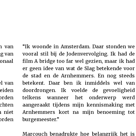
h van
“Ik woonde in Amsterdam. Daar stonden we
ng van
vooral stil bij de Jodenvervolging. Ik had de
onaal
film A bridge too far wel gezien, maar ik had
er geen idee van wat de Slag betekende voor
de stad en de Arnhemmers. En nog steeds
l van
betekent. Daar ben ik inmiddels wel van
eiden
doordrongen. Ik voelde de gevoeligheid
oorden
telkens wanneer het onderwerp werd
chten
aangeraakt tijdens mijn kennismaking met
 niet
Arnhemmers kort na mijn benoeming tot
orden
burgemeester.”
Marcouch benadrukte hoe belangrijk het is