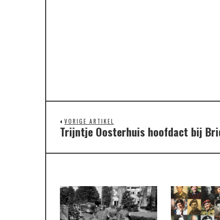
VORIGE ARTIKEL
Trijntje Oosterhuis hoofdact bij Br
Previous
post: