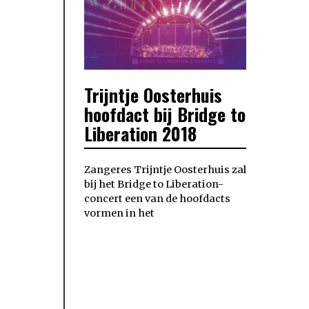
Trijntje Oosterhuis
POSTED
ON
hoofdact bij Bridge to
Liberation 2018
Zangeres Trijntje Oosterhuis zal
bij het Bridge to Liberation-
concert een van de hoofdacts
vormen in het