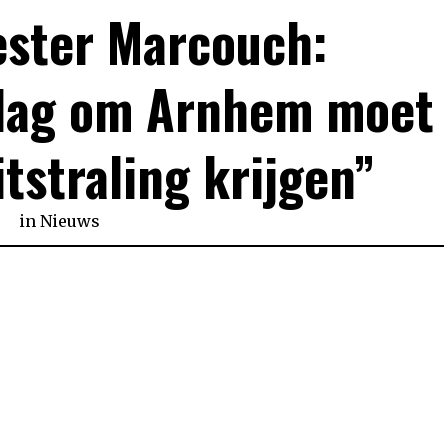
ster Marcouch:
lag om Arnhem moet
itstraling krijgen”
in
Nieuws