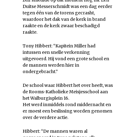
zelf smeulde op dat moment nog na. Een
Duitse Messerschmidt was een dag eerder
tegen één van de torens gecrasht,
waardoor het dak van de kerk in brand
raakte en de kerk zwaar beschadigd
raakte.
Tony Hibbert: “Kapitein Miller had
intussen een snelle verkenning
uitgevoerd. Hij vond een grote school en
de mannen werden hier in
ondergebracht.”
De school waar Hibbert het over heeft, was
de Rooms-Katholieke Meisjesschool aan
het Walburgisplein 16.
Het werd inmiddels rond middernacht en
er moest een beslissing worden genomen
over de verdere actie.
Hibbert: “De mannen waren al