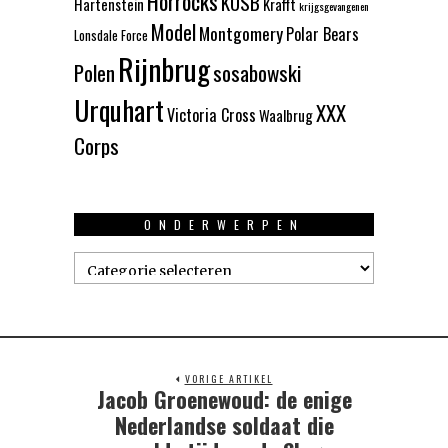
Horrocks
KOSB
Hartenstein
Krafft
krijgsgevangenen
Model
Montgomery
Polar Bears
Lonsdale Force
Rijnbrug
Polen
sosabowski
Urquhart
XXX
Victoria Cross
Waalbrug
Corps
ONDERWERPEN
Onderwerpen
VORIGE ARTIKEL
Jacob Groenewoud: de enige
Previous
post:
Nederlandse soldaat die