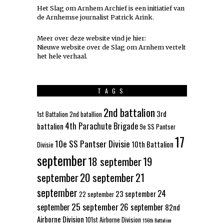
Het Slag om Arnhem Archief is een initiatief van
de Arnhemse journalist Patrick Arink.
Meer over deze website vind je hier:
Nieuwe website over de Slag om Arnhem vertelt
het hele verhaal
.
TAGS
2nd battalion
3rd
1st Battalion
2nd batallion
4th Parachute Brigade
battalion
9e SS Pantser
17
10e SS Pantser Divisie
10th Battalion
Divisie
september
18 september
19
september
20 september
21
september
24
23 september
22 september
25 september
september
26 september
82nd
Airborne Division
101st Airborne Division
156th Battalion