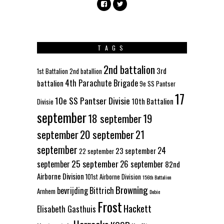
TAGS
2nd battalion
3rd
1st Battalion
2nd batallion
4th Parachute Brigade
battalion
9e SS Pantser
17
10e SS Pantser Divisie
10th Battalion
Divisie
september
18 september
19
september
20 september
21
september
24
23 september
22 september
25 september
september
26 september
82nd
Airborne Division
101st Airborne Division
156th Battalion
Browning
bevrijding
Bittrich
Arnhem
Dobie
Frost
Hackett
Elisabeth Gasthuis