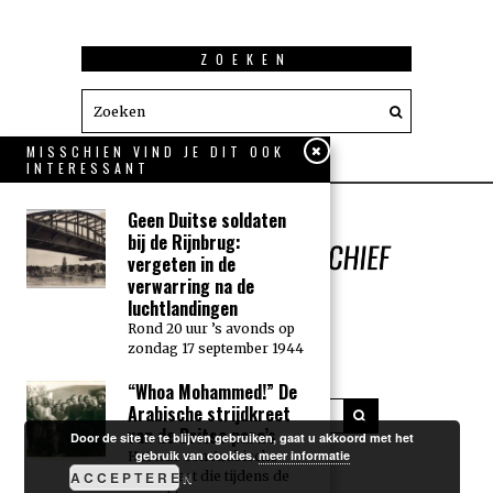
ZOEKEN
MISSCHIEN VIND JE DIT OOK
INTERESSANT
Geen Duitse soldaten
bij de Rijnbrug:
vergeten in de
verwarring na de
luchtlandingen
Rond 20 uur ’s avonds op
zondag 17 september 1944
“Whoa Mohammed!” De
Arabische strijdkreet
van de Britse para’s
Door de site te te blijven gebruiken, gaat u akkoord met het
gebruik van cookies.
meer informatie
Het was een Arabische
ACCEPTEREN
strijdkreet die tijdens de