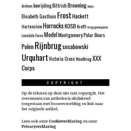
Browning
bevrijding
Bittrich
Arnhem
Dobie
Frost
Hackett
Elisabeth Gasthuis
Horrocks
KOSB
Hartenstein
Krafft
krijgsgevangenen
Model
Montgomery
Polar Bears
Lonsdale Force
Rijnbrug
Polen
sosabowski
Urquhart
XXX
Victoria Cross
Waalbrug
Corps
COPYRIGHT
Op de teksten op deze site rust copyright. Het
overnemen van artikelen is uitsluitend
toegestaan met bronvermelding en link naar
het originele artikel.
Lees ook onze
Cookieverklaring
en onze
Privacyverklaring