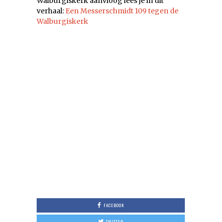
Walburgiskerk aanvloog lees je in dit
verhaal:
Een Messerschmidt 109 tegen de
Walburgiskerk
FACEBOOK
TWITTER