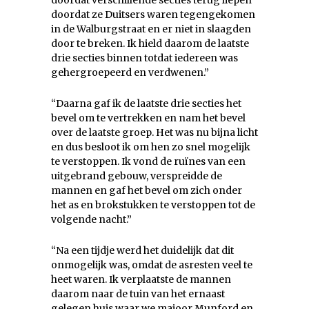
doordat verschillende secties terug liepen
doordat ze Duitsers waren tegengekomen
in de Walburgstraat en er niet in slaagden
door te breken. Ik hield daarom de laatste
drie secties binnen totdat iedereen was
gehergroepeerd en verdwenen.”
“Daarna gaf ik de laatste drie secties het
bevel om te vertrekken en nam het bevel
over de laatste groep. Het was nu bijna licht
en dus besloot ik om hen zo snel mogelijk
te verstoppen. Ik vond de ruïnes van een
uitgebrand gebouw, verspreidde de
mannen en gaf het bevel om zich onder
het as en brokstukken te verstoppen tot de
volgende nacht.”
“Na een tijdje werd het duidelijk dat dit
onmogelijk was, omdat de asresten veel te
heet waren. Ik verplaatste de mannen
daarom naar de tuin van het ernaast
gelegen huis waar we majoor Munford en