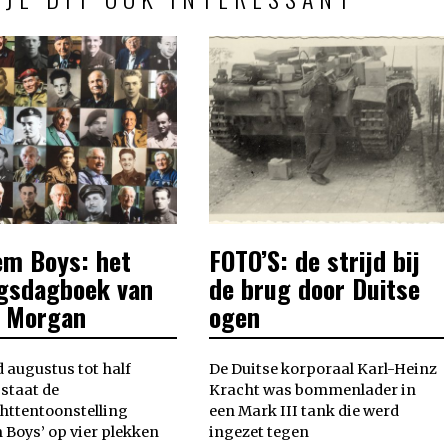
em Boys: het
FOTO’S: de strijd bij
POSTED
ON
ogsdagboek van
de brug door Duitse
e Morgan
ogen
 augustus tot half
De Duitse korporaal Karl-Heinz
 staat de
Kracht was bommenlader in
httentoonstelling
een Mark III tank die werd
 Boys’ op vier plekken
ingezet tegen