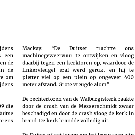
ijdens
Mackay: “De Duitser trachtte ons
s een
machinegeweervuur te ontwijken en vloog
ren de
daarbij tegen een kerktoren op, waardoor de
in de
linkervleugel eraf werd gerukt en hij te
fe om
pletter viel op een plein op ongeveer 400
ijdens
meter afstand. Grote vreugde alom.”
De rechtertoren van de Walburgiskerk raakte
09 die
door de crash van de Messerschmidt zwaar
uitse
beschadigd en door de crash vloog de kerk in
torens
brand. De kerk brandde volledig uit.