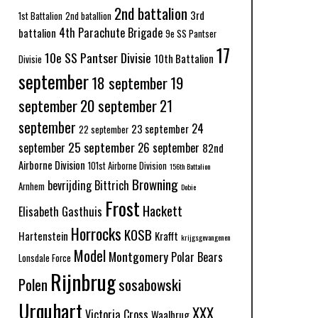
2nd battalion
3rd
1st Battalion
2nd batallion
4th Parachute Brigade
battalion
9e SS Pantser
17
10e SS Pantser Divisie
10th Battalion
Divisie
september
18 september
19
september
20 september
21
september
24
23 september
22 september
25 september
september
26 september
82nd
Airborne Division
101st Airborne Division
156th Battalion
Browning
bevrijding
Bittrich
Arnhem
Dobie
Frost
Hackett
Elisabeth Gasthuis
Horrocks
KOSB
Hartenstein
Krafft
krijgsgevangenen
Model
Montgomery
Polar Bears
Lonsdale Force
Rijnbrug
Polen
sosabowski
Urquhart
XXX
Victoria Cross
Waalbrug