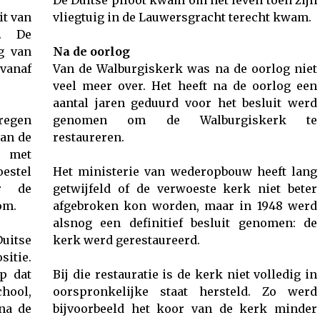
De Duitse piloot kwam om het leven toen zijn
it van
vliegtuig in de Lauwersgracht terecht kwam.
). De
g van
Na de oorlog
vanaf
Van de Walburgiskerk was na de oorlog niet
veel meer over. Het heeft na de oorlog een
aantal jaren geduurd voor het besluit werd
regen
genomen om de Walburgiskerk te
van de
restaureren.
n met
oestel
Het ministerie van wederopbouw heeft lang
er de
getwijfeld of de verwoeste kerk niet beter
om.
afgebroken kon worden, maar in 1948 werd
alsnog een definitief besluit genomen: de
Duitse
kerk werd gerestaureerd.
sitie.
p dat
Bij die restauratie is de kerk niet volledig in
hool,
oorspronkelijke staat hersteld. Zo werd
na de
bijvoorbeeld het koor van de kerk minder