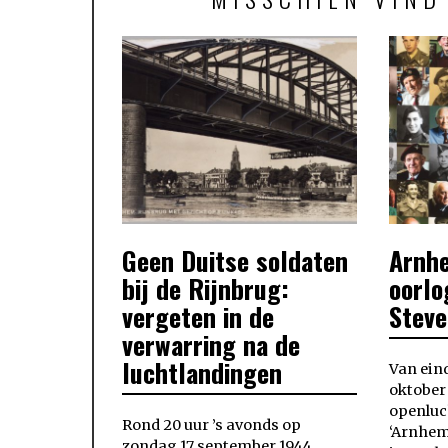
Geen Duitse soldaten
Arnh
POSTED
POSTED
ON
ON
bij de Rijnbrug:
oorl
vergeten in de
Stev
verwarring na de
luchtlandingen
Van eind
oktober
openluc
Rond 20 uur ’s avonds op
‘Arnhem
zondag 17 september 1944