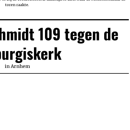
toren raakte.
hmidt 109 tegen de
burgiskerk
in
Arnhem