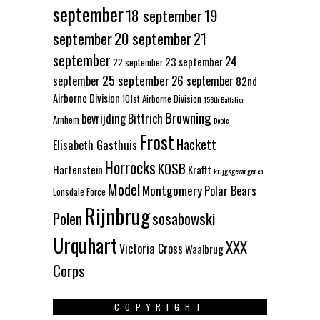
september
18 september
19
september
20 september
21
september
24
23 september
22 september
25 september
september
26 september
82nd
Airborne Division
101st Airborne Division
156th Battalion
Browning
bevrijding
Bittrich
Arnhem
Dobie
Frost
Hackett
Elisabeth Gasthuis
Horrocks
KOSB
Hartenstein
Krafft
krijgsgevangenen
Model
Montgomery
Polar Bears
Lonsdale Force
Rijnbrug
Polen
sosabowski
Urquhart
XXX
Victoria Cross
Waalbrug
Corps
COPYRIGHT