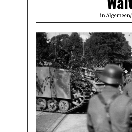
Wal
in
Algemeen
/