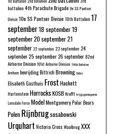
3rd
1st Battalion
2nd batallion
4th Parachute Brigade
battalion
9e SS Pantser
17
10e SS Pantser Divisie
10th Battalion
Divisie
september
18 september
19
september
20 september
21
september
24
23 september
22 september
25 september
september
26 september
82nd
Airborne Division
101st Airborne Division
156th Battalion
Browning
bevrijding
Bittrich
Arnhem
Dobie
Frost
Hackett
Elisabeth Gasthuis
Horrocks
KOSB
Hartenstein
Krafft
krijgsgevangenen
Model
Montgomery
Polar Bears
Lonsdale Force
Rijnbrug
Polen
sosabowski
Urquhart
XXX
Victoria Cross
Waalbrug