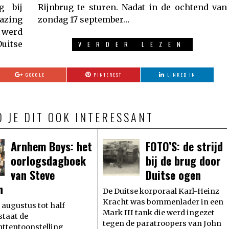
g bij
end van
zing
zondag 17 september…
 werd
uitse
VERDER LEZEN
GOOGLE
PINTEREST
LINKED IN
D JE DIT OOK INTERESSANT
Arnhem Boys: het
FOTO’S: de strijd
oorlogsdagboek
bij de brug door
van Steve
Duitse ogen
n
De Duitse korporaal Karl-Heinz
Kracht was bommenlader in een
 augustus tot half
Mark III tank die werd ingezet
staat de
tegen de paratroopers van John
ttentoonstelling