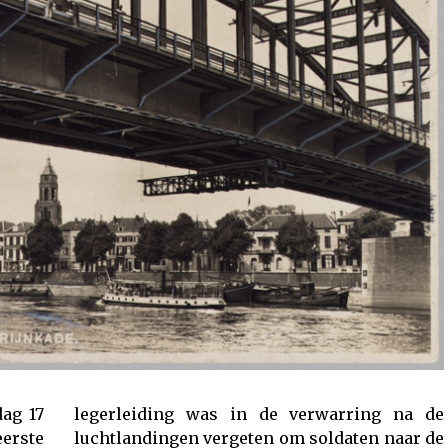
ag 17
 na de
eerste
naar de