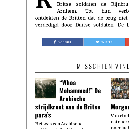
Britse soldaten de Rijnbru
Rijnbrug te sturen. Nadat in de ocht
Arnhem. Tot hun verba
ontdekten de Britten dat de brug niet
verdedigd door Duitse soldaten. De D
FACEBOOK
TWITTER
MISSCHIEN VIN
“Whoa
Mohammed!” De
Arabische
strijdkreet van de Britse
Morga
para’s
Van eind
oktober 
Het was een Arabische
openluch