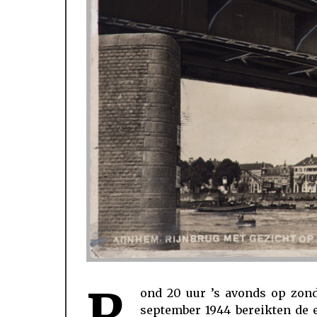
R
ond 20 uur ’s avonds op zond
legerleiding was in de verwarring
september 1944 bereikten de 
luchtlandingen vergeten om soldaten 