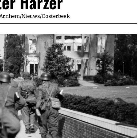
ter Harzer
Arnhem
/
Nieuws
/
Oosterbeek