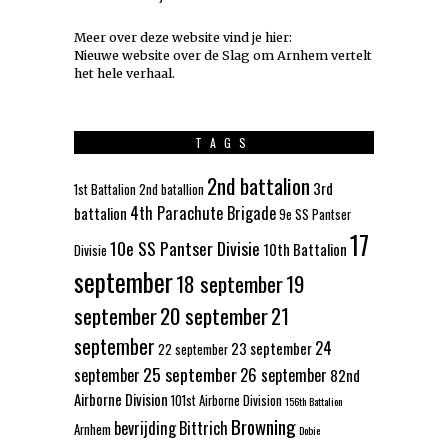
Meer over deze website vind je hier:
Nieuwe website over de Slag om Arnhem vertelt
het hele verhaal
.
TAGS
2nd battalion
3rd
1st Battalion
2nd batallion
4th Parachute Brigade
battalion
9e SS Pantser
17
10e SS Pantser Divisie
10th Battalion
Divisie
september
18 september
19
september
20 september
21
september
24
23 september
22 september
25 september
september
26 september
82nd
Airborne Division
101st Airborne Division
156th Battalion
Browning
bevrijding
Bittrich
Arnhem
Dobie