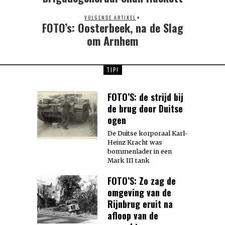
VOLGENDE ARTIKEL
FOTO’s: Oosterbeek, na de Slag
Next
post:
om Arnhem
TIP!
FOTO’S: de strijd bij
de brug door Duitse
ogen
De Duitse korporaal Karl-
Heinz Kracht was
bommenlader in een
Mark III tank
FOTO’S: Zo zag de
omgeving van de
Rijnbrug eruit na
afloop van de