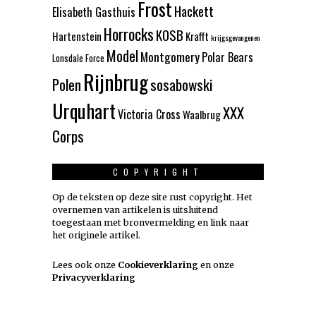
Frost
Hackett
Elisabeth Gasthuis
Horrocks
KOSB
Hartenstein
Krafft
krijgsgevangenen
Model
Montgomery
Polar Bears
Lonsdale Force
Rijnbrug
Polen
sosabowski
Urquhart
XXX
Victoria Cross
Waalbrug
Corps
COPYRIGHT
Op de teksten op deze site rust copyright. Het
overnemen van artikelen is uitsluitend
toegestaan met bronvermelding en link naar
het originele artikel.
Lees ook onze
Cookieverklaring
en onze
Privacyverklaring