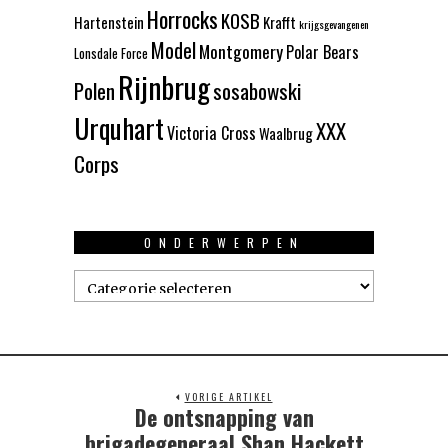
Horrocks
KOSB
Hartenstein
Krafft
krijgsgevangenen
Model
Montgomery
Polar Bears
Lonsdale Force
Rijnbrug
Polen
sosabowski
Urquhart
XXX
Victoria Cross
Waalbrug
Corps
ONDERWERPEN
Onderwerpen
VORIGE ARTIKEL
De ontsnapping van
Previous
post:
brigadegeneraal Shan Hackett