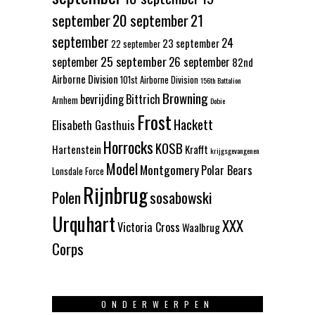
september
20 september
21
september
24
23 september
22 september
25 september
september
26 september
82nd
Airborne Division
101st Airborne Division
156th Battalion
Browning
bevrijding
Bittrich
Arnhem
Dobie
Frost
Hackett
Elisabeth Gasthuis
Horrocks
KOSB
Hartenstein
Krafft
krijgsgevangenen
Model
Montgomery
Polar Bears
Lonsdale Force
Rijnbrug
Polen
sosabowski
Urquhart
XXX
Victoria Cross
Waalbrug
Corps
ONDERWERPEN