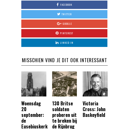
FACEBOOK
TWITTER
GOOGLE
PINTEREST
LINKED IN
MISSCHIEN VIND JE DIT OOK INTERESSANT
Woensdag
130 Britse
Victoria
20
soldaten
Cross: John
september:
proberen uit
Baskeyfield
de
te breken bij
Eusebiuskerk
de Rijnbrug