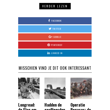
VERDER LEZEN
FACEBOOK
TWITTER
GOOGLE
PINTEREST
LINKED IN
MISSCHIEN VIND JE DIT OOK INTERESSANT
Longread:
Hadden de
Operatie
de Slag om
geallieerden
Pegasus: de