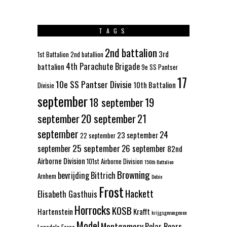
TAGS
2nd battalion
3rd
1st Battalion
2nd batallion
4th Parachute Brigade
battalion
9e SS Pantser
17
10e SS Pantser Divisie
10th Battalion
Divisie
september
18 september
19
september
20 september
21
september
24
23 september
22 september
25 september
september
26 september
82nd
Airborne Division
101st Airborne Division
156th Battalion
Browning
bevrijding
Bittrich
Arnhem
Dobie
Frost
Hackett
Elisabeth Gasthuis
Horrocks
KOSB
Hartenstein
Krafft
krijgsgevangenen
Model
Montgomery
Polar Bears