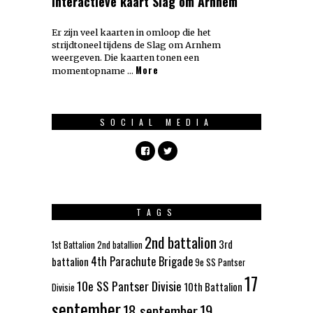
Interactieve kaart Slag om Arnhem
Er zijn veel kaarten in omloop die het
strijdtoneel tijdens de Slag om Arnhem
weergeven. Die kaarten tonen een
More
momentopname …
SOCIAL MEDIA
TAGS
2nd battalion
3rd
1st Battalion
2nd batallion
4th Parachute Brigade
battalion
9e SS Pantser
17
10e SS Pantser Divisie
10th Battalion
Divisie
september
18 september
19