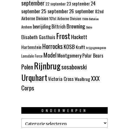
september
24
23 september
22 september
25 september
september
26 september
82nd
Airborne Division
101st Airborne Division
156th Battalion
Browning
bevrijding
Bittrich
Arnhem
Dobie
Frost
Hackett
Elisabeth Gasthuis
Horrocks
KOSB
Hartenstein
Krafft
krijgsgevangenen
Model
Montgomery
Polar Bears
Lonsdale Force
Rijnbrug
Polen
sosabowski
Urquhart
XXX
Victoria Cross
Waalbrug
Corps
ONDERWERPEN
Onderwerpen