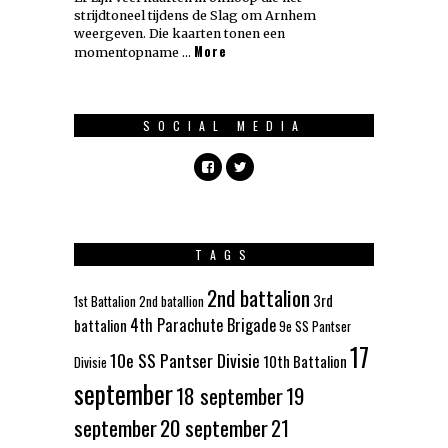
strijdtoneel tijdens de Slag om Arnhem
weergeven. Die kaarten tonen een
More
momentopname …
SOCIAL MEDIA
TAGS
2nd battalion
3rd
1st Battalion
2nd batallion
4th Parachute Brigade
battalion
9e SS Pantser
17
10e SS Pantser Divisie
10th Battalion
Divisie
september
18 september
19
september
20 september
21