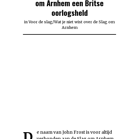
om Arnhem een Britse
oorlogsheld
in
Voor de slag
/
Wat je niet wist over de Slag om
Arnhem
De naam van John Frost is voor altijd
verbonden aan de Slag om Arnhem