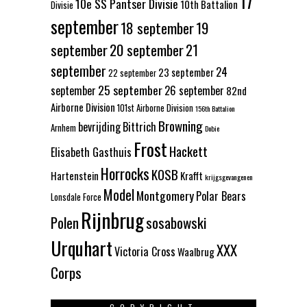
17
10e SS Pantser Divisie
10th Battalion
Divisie
september
18 september
19
september
20 september
21
september
24
23 september
22 september
25 september
september
26 september
82nd
Airborne Division
101st Airborne Division
156th Battalion
Browning
bevrijding
Bittrich
Arnhem
Dobie
Frost
Hackett
Elisabeth Gasthuis
Horrocks
KOSB
Hartenstein
Krafft
krijgsgevangenen
Model
Montgomery
Polar Bears
Lonsdale Force
Rijnbrug
Polen
sosabowski
Urquhart
XXX
Victoria Cross
Waalbrug
Corps