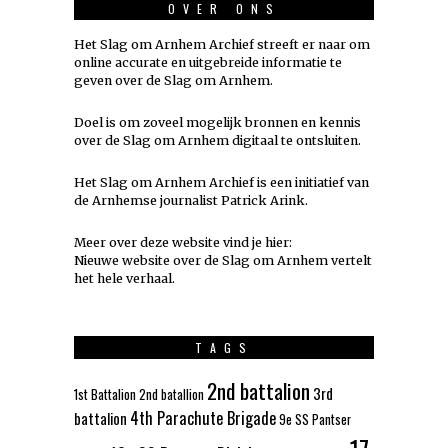
OVER ONS
Het Slag om Arnhem Archief streeft er naar om
online accurate en uitgebreide informatie te
geven over de Slag om Arnhem.
Doel is om zoveel mogelijk
bronnen
en kennis
over de Slag om Arnhem digitaal te ontsluiten.
Het Slag om Arnhem Archief is een initiatief van
de Arnhemse journalist Patrick Arink.
Meer over deze website vind je hier:
Nieuwe website over de Slag om Arnhem vertelt
het hele verhaal
.
TAGS
2nd battalion
3rd
1st Battalion
2nd batallion
4th Parachute Brigade
battalion
9e SS Pantser