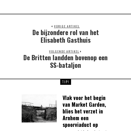
VORIGE ARTIKEL
De bijzondere rol van het
Previous
post:
Elisabeth Gasthuis
VOLGENDE ARTIKEL
De Britten landden bovenop een
Next
post:
SS-bataljon
TIP!
Vlak voor het begin
van Market Garden,
blies het verzet in
Arnhem een
spoorviaduct op