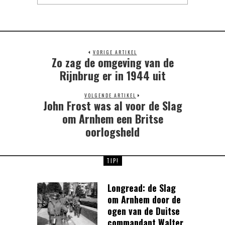
VORIGE ARTIKEL
Zo zag de omgeving van de
Previous
post:
Rijnbrug er in 1944 uit
VOLGENDE ARTIKEL
John Frost was al voor de Slag
Next
post:
om Arnhem een Britse
oorlogsheld
TIP!
Longread: de Slag
om Arnhem door de
ogen van de Duitse
commandant Walter