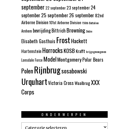
september
24
23 september
22 september
25 september
september
26 september
82nd
Airborne Division
101st Airborne Division
156th Battalion
Browning
bevrijding
Bittrich
Arnhem
Dobie
Frost
Hackett
Elisabeth Gasthuis
Horrocks
KOSB
Hartenstein
Krafft
krijgsgevangenen
Model
Montgomery
Polar Bears
Lonsdale Force
Rijnbrug
Polen
sosabowski
Urquhart
XXX
Victoria Cross
Waalbrug
Corps
ONDERWERPEN
Onderwerpen