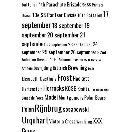
4th Parachute Brigade
battalion
9e SS Pantser
17
10e SS Pantser Divisie
10th Battalion
Divisie
september
18 september
19
september
20 september
21
september
24
23 september
22 september
25 september
september
26 september
82nd
Airborne Division
101st Airborne Division
156th Battalion
Browning
bevrijding
Bittrich
Arnhem
Dobie
Frost
Hackett
Elisabeth Gasthuis
Horrocks
KOSB
Hartenstein
Krafft
krijgsgevangenen
Model
Montgomery
Polar Bears
Lonsdale Force
Rijnbrug
Polen
sosabowski
Urquhart
XXX
Victoria Cross
Waalbrug
Corps