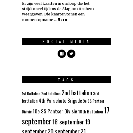
Er zijn veel kaarten in omloop die het
strijdtoneel tijdens de Slag om Arnhem
weergeven. Die kaarten tonen een
More
momentopname …
SOCIAL MEDIA
TAGS
2nd battalion
3rd
1st Battalion
2nd batallion
4th Parachute Brigade
battalion
9e SS Pantser
17
10e SS Pantser Divisie
10th Battalion
Divisie
september
18 september
19
september
20 september
21