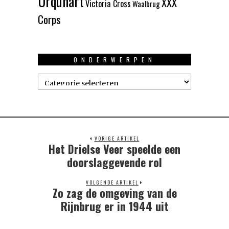
Urquhart
XXX
Victoria Cross
Waalbrug
Corps
ONDERWERPEN
Onderwerpen
VORIGE ARTIKEL
Het Drielse Veer speelde een
Previous
post:
doorslaggevende rol
VOLGENDE ARTIKEL
Zo zag de omgeving van de
Next
post:
Rijnbrug er in 1944 uit