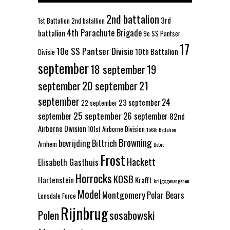
2nd battalion
3rd
1st Battalion
2nd batallion
4th Parachute Brigade
battalion
9e SS Pantser
17
10e SS Pantser Divisie
10th Battalion
Divisie
september
18 september
19
september
20 september
21
september
24
23 september
22 september
25 september
september
26 september
82nd
Airborne Division
101st Airborne Division
156th Battalion
Browning
bevrijding
Bittrich
Arnhem
Dobie
Frost
Hackett
Elisabeth Gasthuis
Horrocks
KOSB
Hartenstein
Krafft
krijgsgevangenen
Model
Montgomery
Polar Bears
Lonsdale Force
Rijnbrug
Polen
sosabowski