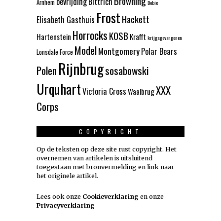
Browning
bevrijding
Bittrich
Arnhem
Dobie
Frost
Hackett
Elisabeth Gasthuis
Horrocks
KOSB
Hartenstein
Krafft
krijgsgevangenen
Model
Montgomery
Polar Bears
Lonsdale Force
Rijnbrug
Polen
sosabowski
Urquhart
XXX
Victoria Cross
Waalbrug
Corps
COPYRIGHT
Op de teksten op deze site rust copyright. Het
overnemen van artikelen is uitsluitend
toegestaan met bronvermelding en link naar
het originele artikel.
Lees ook onze
Cookieverklaring
en onze
Privacyverklaring