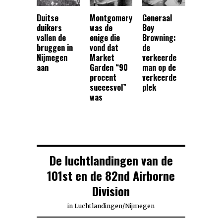
Duitse
Montgomery
Generaal
duikers
was de
Boy
vallen de
enige die
Browning:
bruggen in
vond dat
de
Nijmegen
Market
verkeerde
aan
Garden “90
man op de
procent
verkeerde
succesvol”
plek
was
De luchtlandingen van de
101st en de 82nd Airborne
Division
in
Luchtlandingen
/
Nijmegen