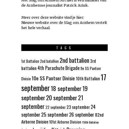
Het Slag om Arnhem Archief is een initiatief van
de Arnhemse journalist Patrick Arink.
Meer over deze website vind je hier:
Nieuwe website over de Slag om Arnhem vertelt
het hele verhaal
.
TAGS
2nd battalion
3rd
1st Battalion
2nd batallion
4th Parachute Brigade
battalion
9e SS Pantser
17
10e SS Pantser Divisie
10th Battalion
Divisie
september
18 september
19
september
20 september
21
september
24
23 september
22 september
25 september
september
26 september
82nd
Airborne Division
101st Airborne Division
156th Battalion