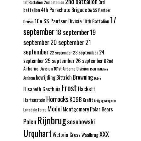
2nd battalion
3rd
1st Battalion
2nd batallion
4th Parachute Brigade
battalion
9e SS Pantser
17
10e SS Pantser Divisie
10th Battalion
Divisie
september
18 september
19
september
20 september
21
september
24
23 september
22 september
25 september
september
26 september
82nd
Airborne Division
101st Airborne Division
156th Battalion
Browning
bevrijding
Bittrich
Arnhem
Dobie
Frost
Hackett
Elisabeth Gasthuis
Horrocks
KOSB
Hartenstein
Krafft
krijgsgevangenen
Model
Montgomery
Polar Bears
Lonsdale Force
Rijnbrug
Polen
sosabowski
Urquhart
XXX
Victoria Cross
Waalbrug