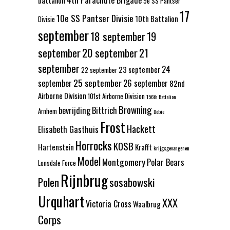
4th Parachute Brigade
battalion
9e SS Pantser
17
10e SS Pantser Divisie
10th Battalion
Divisie
september
18 september
19
september
20 september
21
september
24
23 september
22 september
25 september
september
26 september
82nd
Airborne Division
101st Airborne Division
156th Battalion
Browning
bevrijding
Bittrich
Arnhem
Dobie
Frost
Hackett
Elisabeth Gasthuis
Horrocks
KOSB
Hartenstein
Krafft
krijgsgevangenen
Model
Montgomery
Polar Bears
Lonsdale Force
Rijnbrug
Polen
sosabowski
Urquhart
XXX
Victoria Cross
Waalbrug
Corps