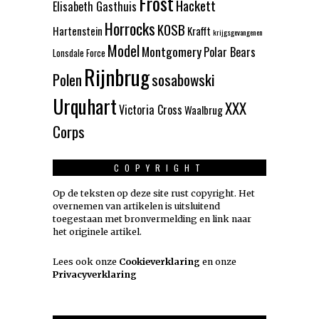
Frost
Hackett
Elisabeth Gasthuis
Horrocks
KOSB
Hartenstein
Krafft
krijgsgevangenen
Model
Montgomery
Polar Bears
Lonsdale Force
Rijnbrug
Polen
sosabowski
Urquhart
XXX
Victoria Cross
Waalbrug
Corps
COPYRIGHT
Op de teksten op deze site rust copyright. Het
overnemen van artikelen is uitsluitend
toegestaan met bronvermelding en link naar
het originele artikel.
Lees ook onze
Cookieverklaring
en onze
Privacyverklaring