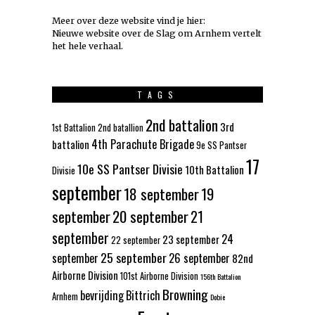
Meer over deze website vind je hier:
Nieuwe website over de Slag om Arnhem vertelt
het hele verhaal
.
TAGS
2nd battalion
3rd
1st Battalion
2nd batallion
4th Parachute Brigade
battalion
9e SS Pantser
17
10e SS Pantser Divisie
10th Battalion
Divisie
september
18 september
19
september
20 september
21
september
24
23 september
22 september
25 september
september
26 september
82nd
Airborne Division
101st Airborne Division
156th Battalion
Browning
bevrijding
Bittrich
Arnhem
Dobie