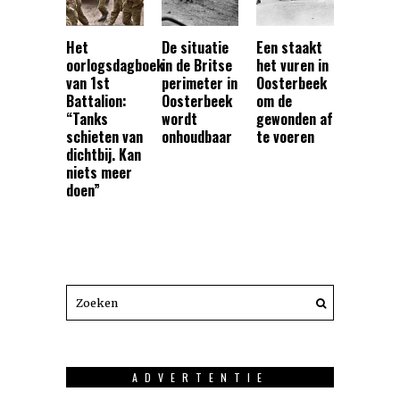
Het
De situatie
Een staakt
oorlogsdagboek
in de Britse
het vuren in
van 1st
perimeter in
Oosterbeek
Battalion:
Oosterbeek
om de
“Tanks
wordt
gewonden af
schieten van
onhoudbaar
te voeren
dichtbij. Kan
niets meer
doen”
ADVERTENTIE