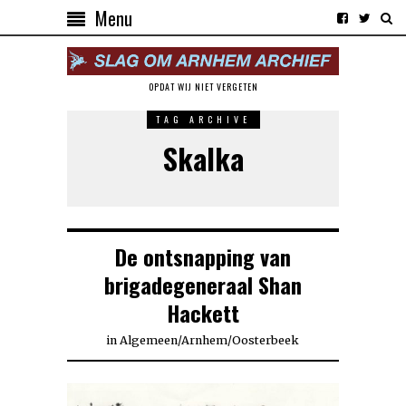
Menu
OPDAT WIJ NIET VERGETEN
TAG ARCHIVE
Skalka
De ontsnapping van
brigadegeneraal Shan
Hackett
in
Algemeen
/
Arnhem
/
Oosterbeek