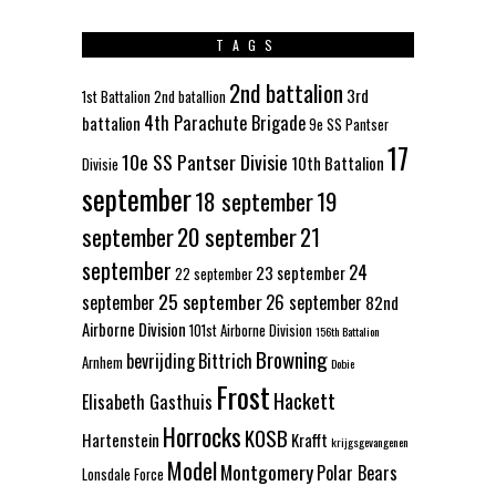
TAGS
2nd battalion
3rd
1st Battalion
2nd batallion
4th Parachute Brigade
battalion
9e SS Pantser
17
10e SS Pantser Divisie
10th Battalion
Divisie
september
18 september
19
september
20 september
21
september
24
23 september
22 september
25 september
september
26 september
82nd
Airborne Division
101st Airborne Division
156th Battalion
Browning
bevrijding
Bittrich
Arnhem
Dobie
Frost
Hackett
Elisabeth Gasthuis
Horrocks
KOSB
Hartenstein
Krafft
krijgsgevangenen
Model
Montgomery
Polar Bears
Lonsdale Force