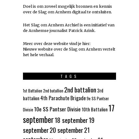
Doel is om zoveel mogelijk
bronnen
en kennis
over de Slag om Arnhem digitaal te ontsluiten.
Het Slag om Arnhem Archief is een initiatief van
de Arnhemse journalist Patrick Arink.
Meer over deze website vind je hier:
Nieuwe website over de Slag om Arnhem vertelt
het hele verhaal
.
TAGS
2nd battalion
3rd
1st Battalion
2nd batallion
4th Parachute Brigade
battalion
9e SS Pantser
17
10e SS Pantser Divisie
10th Battalion
Divisie
september
18 september
19
september
20 september
21