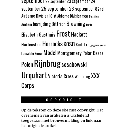
september
24
23 september
22 september
25 september
september
26 september
82nd
Airborne Division
101st Airborne Division
156th Battalion
Browning
bevrijding
Bittrich
Arnhem
Dobie
Frost
Hackett
Elisabeth Gasthuis
Horrocks
KOSB
Hartenstein
Krafft
krijgsgevangenen
Model
Montgomery
Polar Bears
Lonsdale Force
Rijnbrug
Polen
sosabowski
Urquhart
XXX
Victoria Cross
Waalbrug
Corps
COPYRIGHT
Op de teksten op deze site rust copyright. Het
overnemen van artikelen is uitsluitend
toegestaan met bronvermelding en link naar
het originele artikel.