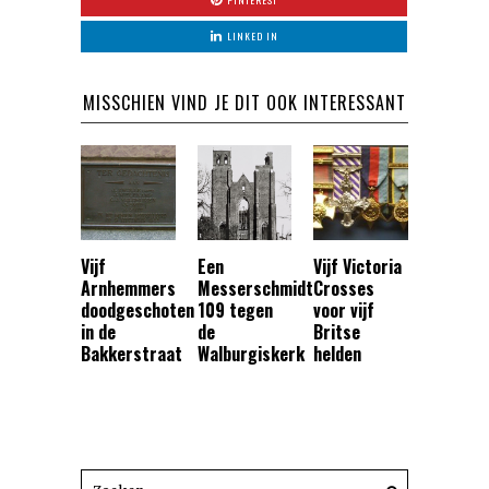
PINTEREST
LINKED IN
MISSCHIEN VIND JE DIT OOK INTERESSANT
Vijf
Een
Vijf Victoria
Arnhemmers
Messerschmidt
Crosses
doodgeschoten
109 tegen
voor vijf
in de
de
Britse
Bakkerstraat
Walburgiskerk
helden