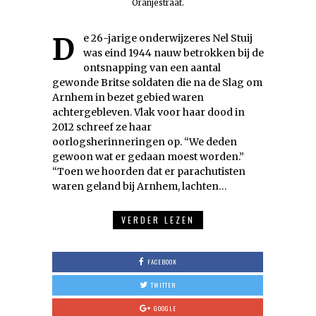
Oranjestraat.
De 26-jarige onderwijzeres Nel Stuij
was eind 1944 nauw betrokken bij de
ontsnapping van een aantal
gewonde Britse soldaten die na de Slag om
Arnhem in bezet gebied waren
achtergebleven. Vlak voor haar dood in
2012 schreef ze haar
oorlogsherinneringen op. “We deden
gewoon wat er gedaan moest worden.”
“Toen we hoorden dat er parachutisten
waren geland bij Arnhem, lachten…
VERDER LEZEN
FACEBOOK
TWITTER
GOOGLE