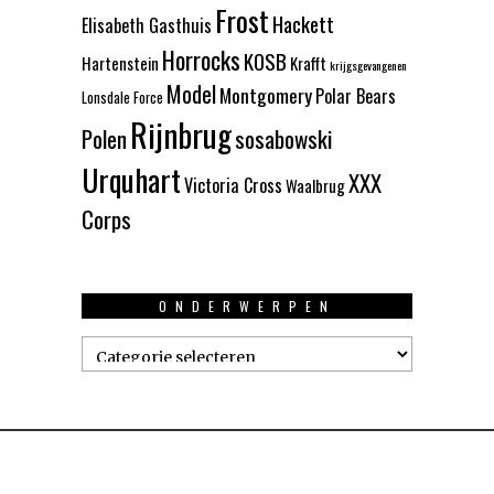
Frost
Hackett
Elisabeth Gasthuis
Horrocks
KOSB
Hartenstein
Krafft
krijgsgevangenen
Model
Montgomery
Polar Bears
Lonsdale Force
Rijnbrug
Polen
sosabowski
Urquhart
XXX
Victoria Cross
Waalbrug
Corps
ONDERWERPEN
Onderwerpen