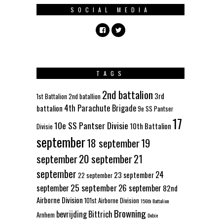
SOCIAL MEDIA
TAGS
2nd battalion
3rd
1st Battalion
2nd batallion
4th Parachute Brigade
battalion
9e SS Pantser
17
10e SS Pantser Divisie
10th Battalion
Divisie
september
18 september
19
september
20 september
21
september
24
23 september
22 september
25 september
september
26 september
82nd
Airborne Division
101st Airborne Division
156th Battalion
Browning
bevrijding
Bittrich
Arnhem
Dobie