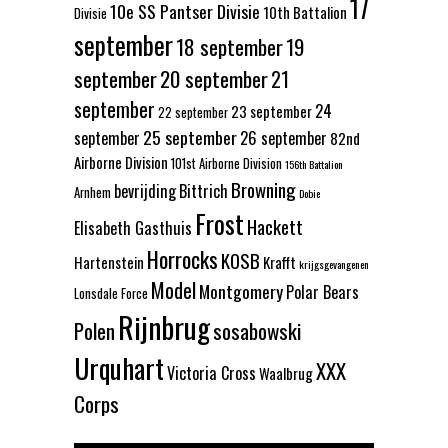
17
10e SS Pantser Divisie
10th Battalion
Divisie
september
18 september
19
september
20 september
21
september
24
23 september
22 september
25 september
september
26 september
82nd
Airborne Division
101st Airborne Division
156th Battalion
Browning
bevrijding
Bittrich
Arnhem
Dobie
Frost
Hackett
Elisabeth Gasthuis
Horrocks
KOSB
Hartenstein
Krafft
krijgsgevangenen
Model
Montgomery
Polar Bears
Lonsdale Force
Rijnbrug
Polen
sosabowski
Urquhart
XXX
Victoria Cross
Waalbrug
Corps