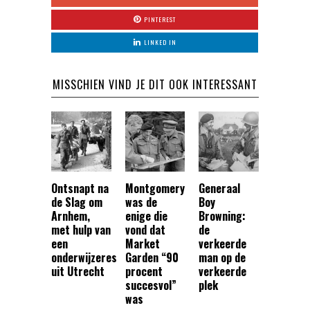
PINTEREST
LINKED IN
MISSCHIEN VIND JE DIT OOK INTERESSANT
Ontsnapt na
Montgomery
Generaal
de Slag om
was de
Boy
Arnhem,
enige die
Browning:
met hulp van
vond dat
de
een
Market
verkeerde
onderwijzeres
Garden “90
man op de
uit Utrecht
procent
verkeerde
succesvol”
plek
was