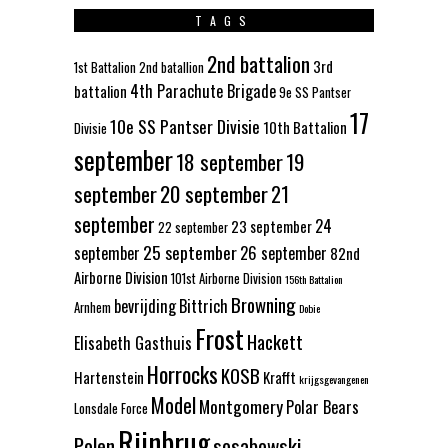
TAGS
2nd battalion
3rd
1st Battalion
2nd batallion
4th Parachute Brigade
battalion
9e SS Pantser
17
10e SS Pantser Divisie
10th Battalion
Divisie
september
18 september
19
september
20 september
21
september
24
23 september
22 september
25 september
september
26 september
82nd
Airborne Division
101st Airborne Division
156th Battalion
Browning
bevrijding
Bittrich
Arnhem
Dobie
Frost
Hackett
Elisabeth Gasthuis
Horrocks
KOSB
Hartenstein
Krafft
krijgsgevangenen
Model
Montgomery
Polar Bears
Lonsdale Force
Rijnbrug
Polen
sosabowski