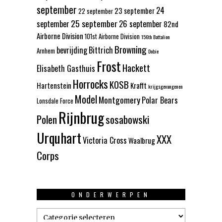
september
24
23 september
22 september
25 september
september
26 september
82nd
Airborne Division
101st Airborne Division
156th Battalion
Browning
bevrijding
Bittrich
Arnhem
Dobie
Frost
Hackett
Elisabeth Gasthuis
Horrocks
KOSB
Hartenstein
Krafft
krijgsgevangenen
Model
Montgomery
Polar Bears
Lonsdale Force
Rijnbrug
Polen
sosabowski
Urquhart
XXX
Victoria Cross
Waalbrug
Corps
ONDERWERPEN
Onderwerpen