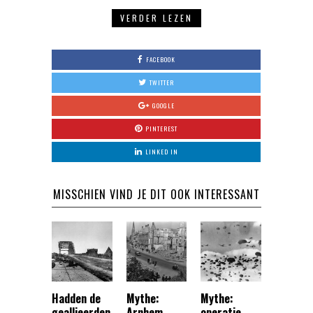
VERDER LEZEN
FACEBOOK
TWITTER
GOOGLE
PINTEREST
LINKED IN
MISSCHIEN VIND JE DIT OOK INTERESSANT
Hadden de
Mythe:
Mythe:
geallieerden
Arnhem
operatie