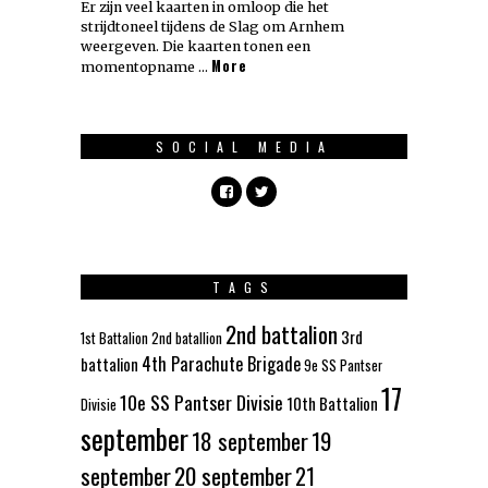
Er zijn veel kaarten in omloop die het
strijdtoneel tijdens de Slag om Arnhem
weergeven. Die kaarten tonen een
More
momentopname …
SOCIAL MEDIA
TAGS
2nd battalion
3rd
1st Battalion
2nd batallion
4th Parachute Brigade
battalion
9e SS Pantser
17
10e SS Pantser Divisie
10th Battalion
Divisie
september
18 september
19
september
20 september
21