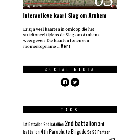
Interactieve kaart Slag om Arnhem
Er zijn veel kaarten in omloop die het
strijdtoneel tijdens de Slag om Arnhem
weergeven. Die kaarten tonen een
More
momentopname …
SOCIAL MEDIA
TAGS
2nd battalion
3rd
1st Battalion
2nd batallion
4th Parachute Brigade
battalion
9e SS Pantser