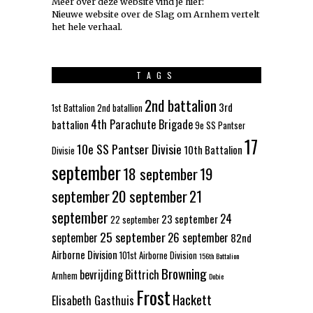
Meer over deze website vind je hier:
Nieuwe website over de Slag om Arnhem vertelt
het hele verhaal
.
TAGS
2nd battalion
3rd
1st Battalion
2nd batallion
4th Parachute Brigade
battalion
9e SS Pantser
17
10e SS Pantser Divisie
10th Battalion
Divisie
september
18 september
19
september
20 september
21
september
24
23 september
22 september
25 september
september
26 september
82nd
Airborne Division
101st Airborne Division
156th Battalion
Browning
bevrijding
Bittrich
Arnhem
Dobie
Frost
Hackett
Elisabeth Gasthuis