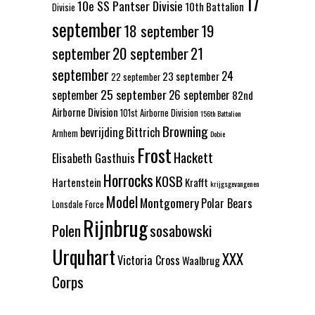
17
10e SS Pantser Divisie
10th Battalion
Divisie
september
18 september
19
september
20 september
21
september
24
23 september
22 september
25 september
september
26 september
82nd
Airborne Division
101st Airborne Division
156th Battalion
Browning
bevrijding
Bittrich
Arnhem
Dobie
Frost
Hackett
Elisabeth Gasthuis
Horrocks
KOSB
Hartenstein
Krafft
krijgsgevangenen
Model
Montgomery
Polar Bears
Lonsdale Force
Rijnbrug
Polen
sosabowski
Urquhart
XXX
Victoria Cross
Waalbrug
Corps