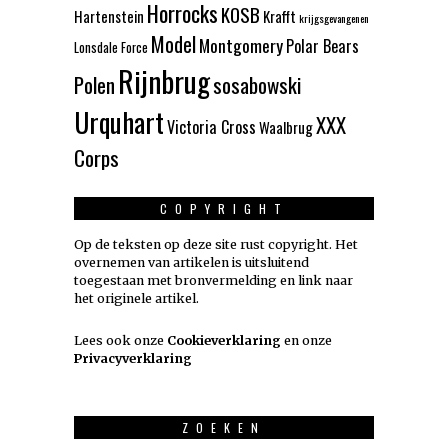
Horrocks
KOSB
Hartenstein
Krafft
krijgsgevangenen
Model
Montgomery
Polar Bears
Lonsdale Force
Rijnbrug
Polen
sosabowski
Urquhart
XXX
Victoria Cross
Waalbrug
Corps
COPYRIGHT
Op de teksten op deze site rust copyright. Het
overnemen van artikelen is uitsluitend
toegestaan met bronvermelding en link naar
het originele artikel.
Lees ook onze
Cookieverklaring
en onze
Privacyverklaring
ZOEKEN