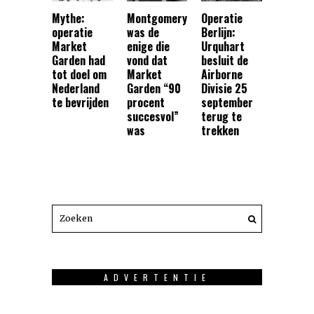
Mythe:
Montgomery
Operatie
operatie
was de
Berlijn:
Market
enige die
Urquhart
Garden had
vond dat
besluit de
tot doel om
Market
Airborne
Nederland
Garden “90
Divisie 25
te bevrijden
procent
september
succesvol”
terug te
was
trekken
ADVERTENTIE