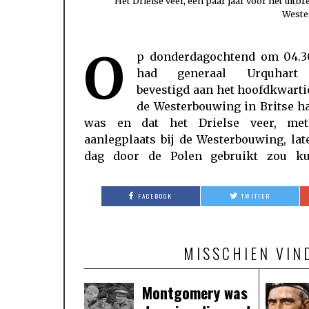
Het Drielse veer, een paar jaar voor het uitb
Weste
O
p donderdagochtend om 04.3
worden om vanuit Driel de Britse li
had generaal Urquhart
Oosterbeek te versterken. Het liep
bevestigd aan het hoofdkwarti
vrijwel alles tijdens Operatie Market 
de Westerbouwing in Britse h
was en dat het Drielse veer, me
aanlegplaats bij de Westerbouwing, lat
dag door de Polen gebruikt zou k
FACEBOOK
TWITTER
MISSCHIEN VIN
Montgomery was