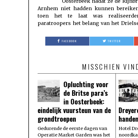
Oosterbeek nadat ze de Rijnbr
Arnhem niet hadden kunnen bereiken
toen het te laat was realiseerd
paratroopers het belang van het Driels
FACEBOOK
TWITTER
MISSCHIEN VIN
Opluchting voor
de Britse para’s
in Oosterbeek:
eindelijk vuursteun van de
Dreyer
grondtroepen
hande
Gedurende de eerste dagen van
Hotel Dr
Operatie Market Garden was het
noordkan