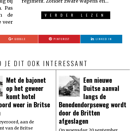
ug bij
regiment. Zonder zware wapens en…
. Pas
en de
VERDER LEZEN
e veer
GOOGLE
PINTEREST
LINKED IN
D JE DIT OOK INTERESSANT
Met de bajonet
Een nieuwe
op het geweer
Duitse aanval
komt hotel
langs de
oord weer in Britse
Benedendorpseweg wordt
n
door de Britten
afgeslagen
eyeroord, aan de
t van de Britse
Op woensdag 20 september