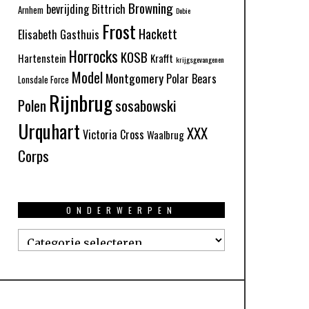
Browning
bevrijding
Bittrich
Arnhem
Dobie
Frost
Hackett
Elisabeth Gasthuis
Horrocks
KOSB
Hartenstein
Krafft
krijgsgevangenen
Model
Montgomery
Polar Bears
Lonsdale Force
Rijnbrug
Polen
sosabowski
Urquhart
XXX
Victoria Cross
Waalbrug
Corps
ONDERWERPEN
Onderwerpen