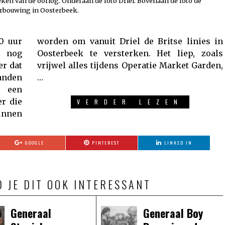
reken van de oorlog. Onderaan de foto Driel. Bovenaan de foto de
rbouwing in Oosterbeek.
0 uur
nies in
 nog
, zoals
er dat
Garden,
anden
…
t een
er die
VERDER LEZEN
unnen
GOOGLE
PINTEREST
LINKED IN
D JE DIT OOK INTERESSANT
Generaal
Generaal Boy