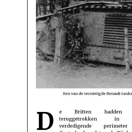
Een van de vernietigde Renault-tank
D
e Britten hadden 
bij de Westerbouwing. De sector 
teruggetrokken in
Westerbouwing aan de westkant 
verdedigende perimeter
perimeter werd verdedigd door het