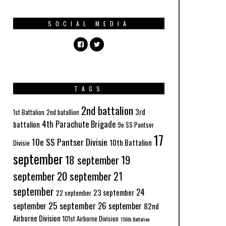
SOCIAL MEDIA
TAGS
2nd battalion
3rd
1st Battalion
2nd batallion
4th Parachute Brigade
battalion
9e SS Pantser
17
10e SS Pantser Divisie
10th Battalion
Divisie
september
18 september
19
september
20 september
21
september
24
23 september
22 september
25 september
september
26 september
82nd
Airborne Division
101st Airborne Division
156th Battalion