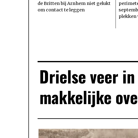
de Britten bij Arnhem niet gelukt
perimete
om contact te leggen
septembe
plekken
Drielse veer i
makkelijke ove