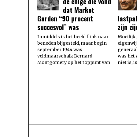
de enige die vond
dat Market
Garden “90 procent
lastpa
succesvol” was
zijn zi
Inmiddels is het beeld flink naar
Moeilijk
beneden bijgesteld, maar begin
eigenwijs
september 1944 was
generaa
veldmaarschalk Bernard
was het 
Montgomery op het toppunt van
niet is, 