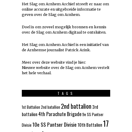
Het Slag om Arnhem Archief streeft er naar om
online accurate en uitgebreide informatie te
geven over de Slag om Arnhem.
Doel is om zoveel mogelijk
bronnen
en kennis
over de Slag om Arnhem digitaal te ontsluiten.
Het Slag om Arnhem Archief is een initiatief van
de Arnhemse journalist Patrick Arink.
Meer over deze website vind je hier:
Nieuwe website over de Slag om Arnhem vertelt
het hele verhaal
.
TAGS
2nd battalion
3rd
1st Battalion
2nd batallion
4th Parachute Brigade
battalion
9e SS Pantser
17
10e SS Pantser Divisie
10th Battalion
Divisie