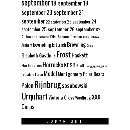
september
18 september
19
september
20 september
21
september
24
23 september
22 september
25 september
september
26 september
82nd
Airborne Division
101st Airborne Division
156th Battalion
Browning
bevrijding
Bittrich
Arnhem
Dobie
Frost
Hackett
Elisabeth Gasthuis
Horrocks
KOSB
Hartenstein
Krafft
krijgsgevangenen
Model
Montgomery
Polar Bears
Lonsdale Force
Rijnbrug
Polen
sosabowski
Urquhart
XXX
Victoria Cross
Waalbrug
Corps
COPYRIGHT