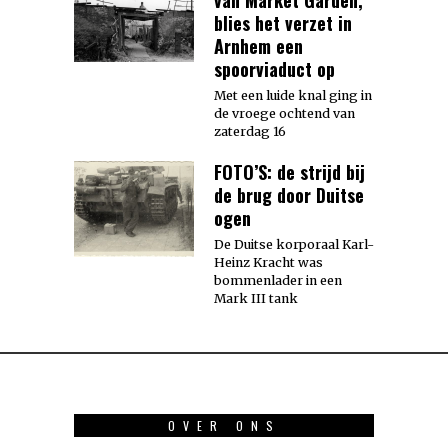
van Market Garden,
blies het verzet in
Arnhem een
spoorviaduct op
Met een luide knal ging in
de vroege ochtend van
zaterdag 16
FOTO’S: de strijd bij
de brug door Duitse
ogen
De Duitse korporaal Karl-
Heinz Kracht was
bommenlader in een
Mark III tank
OVER ONS