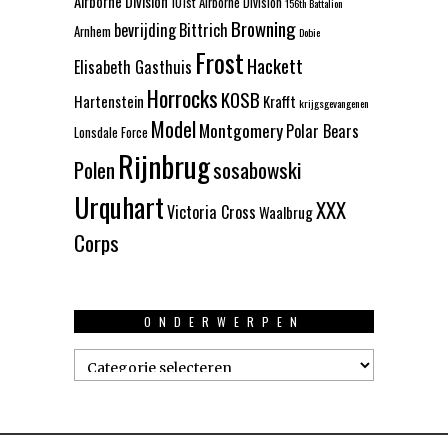
Airborne Division
101st Airborne Division
156th Battalion
Browning
bevrijding
Bittrich
Arnhem
Dobie
Frost
Hackett
Elisabeth Gasthuis
Horrocks
KOSB
Hartenstein
Krafft
krijgsgevangenen
Model
Montgomery
Polar Bears
Lonsdale Force
Rijnbrug
Polen
sosabowski
Urquhart
XXX
Victoria Cross
Waalbrug
Corps
ONDERWERPEN
Onderwerpen