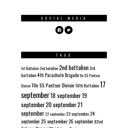
SOCIAL MEDIA
TAGS
2nd battalion
3rd
1st Battalion
2nd batallion
4th Parachute Brigade
battalion
9e SS Pantser
17
10e SS Pantser Divisie
10th Battalion
Divisie
september
18 september
19
september
20 september
21
september
24
23 september
22 september
25 september
september
26 september
82nd