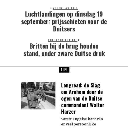
VORIGE ARTIKEL
Luchtlandingen op dinsdag 19
Previous
post:
september: prijsschieten voor de
Duitsers
VOLGENDE ARTIKEL
Britten bij de brug houden
Next
post:
stand, onder zware Duitse druk
TIP!
Longread: de Slag
om Arnhem door de
ogen van de Duitse
commandant Walter
Harzer
Vanuit Engelse kant zijn
er veel persoonlijke