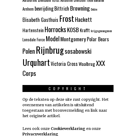
101st Airborne Division
156th Battalion
Browning
bevrijding
Bittrich
Arnhem
Dobie
Frost
Hackett
Elisabeth Gasthuis
Horrocks
KOSB
Hartenstein
Krafft
krijgsgevangenen
Model
Montgomery
Polar Bears
Lonsdale Force
Rijnbrug
Polen
sosabowski
Urquhart
XXX
Victoria Cross
Waalbrug
Corps
COPYRIGHT
Op de teksten op deze site rust copyright. Het
overnemen van artikelen is uitsluitend
toegestaan met bronvermelding en link naar
het originele artikel.
Lees ook onze
Cookieverklaring
en onze
Privacyverklaring