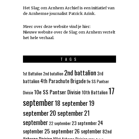
Het Slag om Arnhem Archief is een initiatief van
de Arnhemse journalist Patrick Arink.
Meer over deze website vind je hier:
Nieuwe website over de Slag om Arnhem vertelt
het hele verhaal
.
TAGS
2nd battalion
3rd
1st Battalion
2nd batallion
4th Parachute Brigade
battalion
9e SS Pantser
17
10e SS Pantser Divisie
10th Battalion
Divisie
september
18 september
19
september
20 september
21
september
24
23 september
22 september
25 september
september
26 september
82nd
Airborne Division