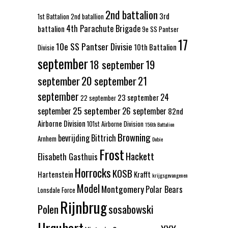
2nd battalion
3rd
1st Battalion
2nd batallion
4th Parachute Brigade
battalion
9e SS Pantser
17
10e SS Pantser Divisie
10th Battalion
Divisie
september
18 september
19
september
20 september
21
september
24
23 september
22 september
25 september
september
26 september
82nd
Airborne Division
101st Airborne Division
156th Battalion
Browning
bevrijding
Bittrich
Arnhem
Dobie
Frost
Hackett
Elisabeth Gasthuis
Horrocks
KOSB
Hartenstein
Krafft
krijgsgevangenen
Model
Montgomery
Polar Bears
Lonsdale Force
Rijnbrug
Polen
sosabowski
Urquhart