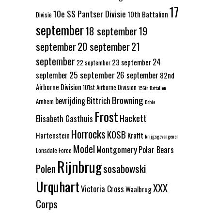
17
10e SS Pantser Divisie
10th Battalion
Divisie
september
18 september
19
september
20 september
21
september
24
23 september
22 september
25 september
september
26 september
82nd
Airborne Division
101st Airborne Division
156th Battalion
Browning
bevrijding
Bittrich
Arnhem
Dobie
Frost
Hackett
Elisabeth Gasthuis
Horrocks
KOSB
Hartenstein
Krafft
krijgsgevangenen
Model
Montgomery
Polar Bears
Lonsdale Force
Rijnbrug
Polen
sosabowski
Urquhart
XXX
Victoria Cross
Waalbrug
Corps