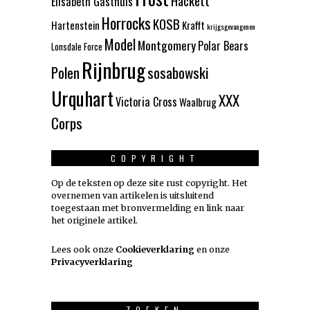
Elisabeth Gasthuis
Horrocks
KOSB
Hartenstein
Krafft
krijgsgevangenen
Model
Montgomery
Polar Bears
Lonsdale Force
Rijnbrug
Polen
sosabowski
Urquhart
XXX
Victoria Cross
Waalbrug
Corps
COPYRIGHT
Op de teksten op deze site rust copyright. Het
overnemen van artikelen is uitsluitend
toegestaan met bronvermelding en link naar
het originele artikel.
Lees ook onze
Cookieverklaring
en onze
Privacyverklaring
ZOEKEN