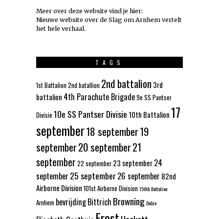
Meer over deze website vind je hier:
Nieuwe website over de Slag om Arnhem vertelt
het hele verhaal
.
TAGS
2nd battalion
3rd
1st Battalion
2nd batallion
4th Parachute Brigade
battalion
9e SS Pantser
17
10e SS Pantser Divisie
10th Battalion
Divisie
september
18 september
19
september
20 september
21
september
24
23 september
22 september
25 september
september
26 september
82nd
Airborne Division
101st Airborne Division
156th Battalion
Browning
bevrijding
Bittrich
Arnhem
Dobie
Frost
Hackett