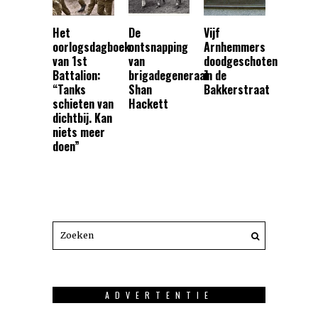
Het
De
Vijf
oorlogsdagboek
ontsnapping
Arnhemmers
van 1st
van
doodgeschoten
Battalion:
brigadegeneraal
in de
“Tanks
Shan
Bakkerstraat
schieten van
Hackett
dichtbij. Kan
niets meer
doen”
ADVERTENTIE