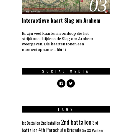
03
Interactieve kaart Slag om Arnhem
Er zijn veel kaarten in omloop die het
strijdtoneel tijdens de Slag om Arnhem
weergeven. Die kaarten tonen een
More
momentopname …
SOCIAL MEDIA
TAGS
2nd battalion
3rd
1st Battalion
2nd batallion
4th Parachute Brigade
battalion
9e SS Pantser