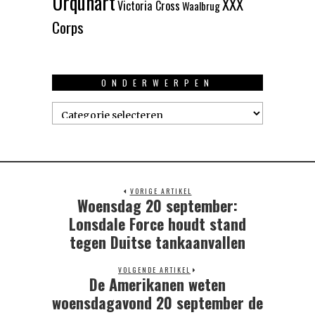
Urquhart
XXX
Victoria Cross
Waalbrug
Corps
ONDERWERPEN
Onderwerpen
VORIGE ARTIKEL
Woensdag 20 september:
Previous
post:
Lonsdale Force houdt stand
tegen Duitse tankaanvallen
VOLGENDE ARTIKEL
De Amerikanen weten
Next
post:
woensdagavond 20 september de