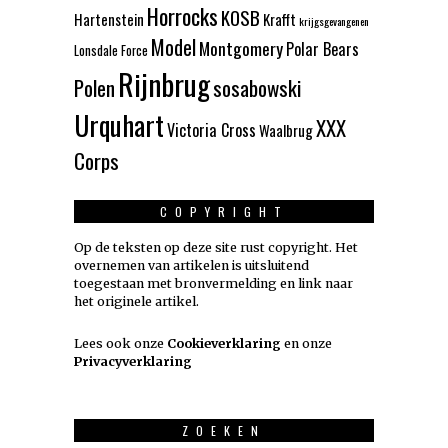
Horrocks
KOSB
Hartenstein
Krafft
krijgsgevangenen
Model
Montgomery
Polar Bears
Lonsdale Force
Rijnbrug
Polen
sosabowski
Urquhart
XXX
Victoria Cross
Waalbrug
Corps
COPYRIGHT
Op de teksten op deze site rust copyright. Het
overnemen van artikelen is uitsluitend
toegestaan met bronvermelding en link naar
het originele artikel.
Lees ook onze
Cookieverklaring
en onze
Privacyverklaring
ZOEKEN