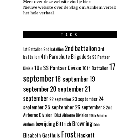
Meer over deze website vind je hier:
Nieuwe website over de Slag om Arnhem vertelt
het hele verhaal
.
TAGS
2nd battalion
3rd
1st Battalion
2nd batallion
4th Parachute Brigade
battalion
9e SS Pantser
17
10e SS Pantser Divisie
10th Battalion
Divisie
september
18 september
19
september
20 september
21
september
24
23 september
22 september
25 september
september
26 september
82nd
Airborne Division
101st Airborne Division
156th Battalion
Browning
bevrijding
Bittrich
Arnhem
Dobie
Frost
Hackett
Elisabeth Gasthuis