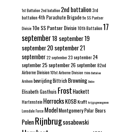
2nd battalion
3rd
1st Battalion
2nd batallion
4th Parachute Brigade
battalion
9e SS Pantser
17
10e SS Pantser Divisie
10th Battalion
Divisie
september
18 september
19
september
20 september
21
september
24
23 september
22 september
25 september
september
26 september
82nd
Airborne Division
101st Airborne Division
156th Battalion
Browning
bevrijding
Bittrich
Arnhem
Dobie
Frost
Hackett
Elisabeth Gasthuis
Horrocks
KOSB
Hartenstein
Krafft
krijgsgevangenen
Model
Montgomery
Polar Bears
Lonsdale Force
Rijnbrug
Polen
sosabowski