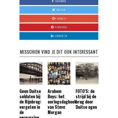
FACEBOOK
TWITTER
GOOGLE
PINTEREST
LINKED IN
MISSCHIEN VIND JE DIT OOK INTERESSANT
Geen Duitse
Arnhem
FOTO’S: de
soldaten bij
Boys: het
strijd bij de
de Rijnbrug:
oorlogsdagboek
brug door
vergeten in
van Steve
Duitse ogen
de
Morgan
verwarring