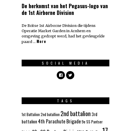
De herkomst van het Pegasus-logo van
de 1st Airborne Division
De Britse 1st Airborne Division die tijdens
Operatie Market Garden in Arnhem en
omgeving gedropt werd, had het gevleugelde
More
paard …
SOCIAL MEDIA
TAGS
2nd battalion
3rd
1st Battalion
2nd batallion
4th Parachute Brigade
battalion
9e SS Pantser
17