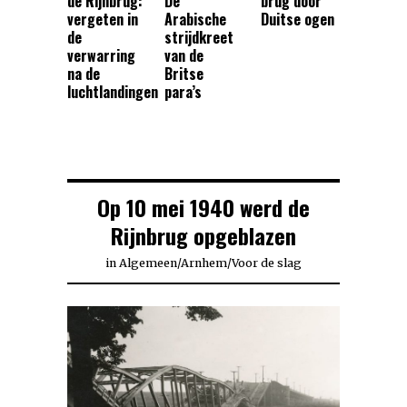
de Rijnbrug:
De
brug door
vergeten in
Arabische
Duitse ogen
de
strijdkreet
verwarring
van de
na de
Britse
luchtlandingen
para’s
Op 10 mei 1940 werd de
Rijnbrug opgeblazen
in
Algemeen
/
Arnhem
/
Voor de slag