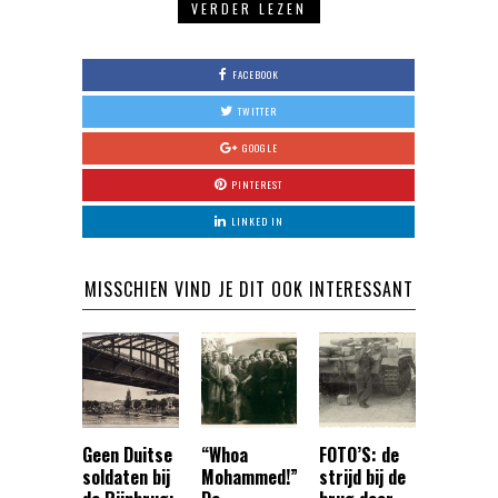
VERDER LEZEN
FACEBOOK
TWITTER
GOOGLE
PINTEREST
LINKED IN
MISSCHIEN VIND JE DIT OOK INTERESSANT
Geen Duitse
“Whoa
FOTO’S: de
soldaten bij
Mohammed!”
strijd bij de