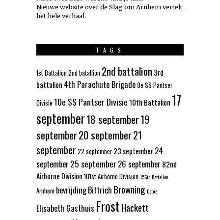
Nieuwe website over de Slag om Arnhem vertelt
het hele verhaal
.
TAGS
2nd battalion
3rd
1st Battalion
2nd batallion
4th Parachute Brigade
battalion
9e SS Pantser
17
10e SS Pantser Divisie
10th Battalion
Divisie
september
18 september
19
september
20 september
21
september
24
23 september
22 september
25 september
september
26 september
82nd
Airborne Division
101st Airborne Division
156th Battalion
Browning
bevrijding
Bittrich
Arnhem
Dobie
Frost
Hackett
Elisabeth Gasthuis