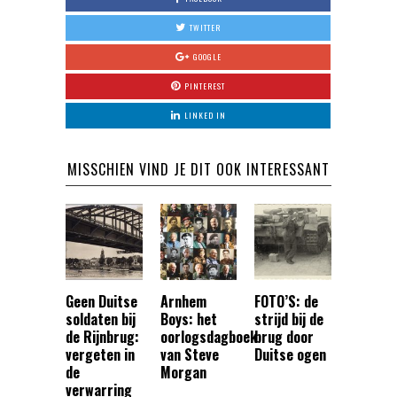
TWITTER
GOOGLE
PINTEREST
LINKED IN
MISSCHIEN VIND JE DIT OOK INTERESSANT
Geen Duitse
Arnhem
FOTO’S: de
soldaten bij
Boys: het
strijd bij de
de Rijnbrug:
oorlogsdagboek
brug door
vergeten in
van Steve
Duitse ogen
de
Morgan
verwarring