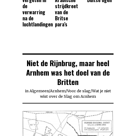
vergeten in
Arabische
Duitse ogen
de
strijdkreet
verwarring
van de
na de
Britse
luchtlandingen
para’s
Niet de Rijnbrug, maar heel
Arnhem was het doel van de
Britten
in
Algemeen
/
Arnhem
/
Voor de slag
/
Wat je niet
wist over de Slag om Arnhem