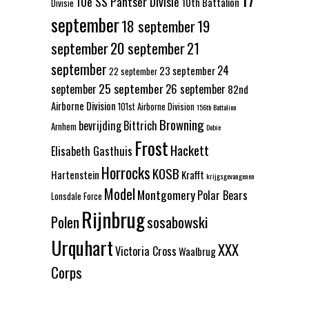
10e SS Pantser Divisie
10th Battalion
Divisie
september
18 september
19
september
20 september
21
september
24
23 september
22 september
25 september
september
26 september
82nd
Airborne Division
101st Airborne Division
156th Battalion
Browning
bevrijding
Bittrich
Arnhem
Dobie
Frost
Hackett
Elisabeth Gasthuis
Horrocks
KOSB
Hartenstein
Krafft
krijgsgevangenen
Model
Montgomery
Polar Bears
Lonsdale Force
Rijnbrug
Polen
sosabowski
Urquhart
XXX
Victoria Cross
Waalbrug
Corps