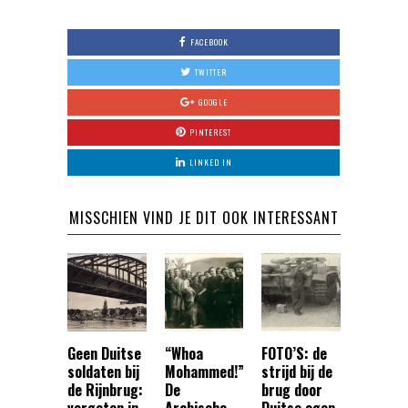
FACEBOOK
TWITTER
GOOGLE
PINTEREST
LINKED IN
MISSCHIEN VIND JE DIT OOK INTERESSANT
Geen Duitse
“Whoa
FOTO’S: de
soldaten bij
Mohammed!”
strijd bij de
de Rijnbrug:
De
brug door