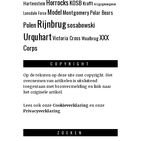
Horrocks
KOSB
Hartenstein
Krafft
krijgsgevangenen
Model
Montgomery
Polar Bears
Lonsdale Force
Rijnbrug
Polen
sosabowski
Urquhart
XXX
Victoria Cross
Waalbrug
Corps
COPYRIGHT
Op de teksten op deze site rust copyright. Het
overnemen van artikelen is uitsluitend
toegestaan met bronvermelding en link naar
het originele artikel.
Lees ook onze
Cookieverklaring
en onze
Privacyverklaring
ZOEKEN