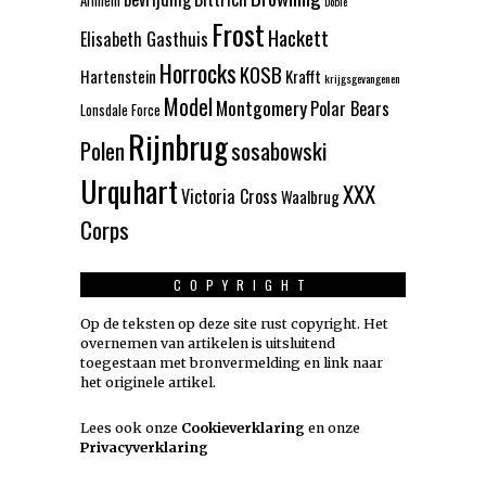
Arnhem
Dobie
Frost
Hackett
Elisabeth Gasthuis
Horrocks
KOSB
Hartenstein
Krafft
krijgsgevangenen
Model
Montgomery
Polar Bears
Lonsdale Force
Rijnbrug
Polen
sosabowski
Urquhart
XXX
Victoria Cross
Waalbrug
Corps
COPYRIGHT
Op de teksten op deze site rust copyright. Het
overnemen van artikelen is uitsluitend
toegestaan met bronvermelding en link naar
het originele artikel.
Lees ook onze
Cookieverklaring
en onze
Privacyverklaring