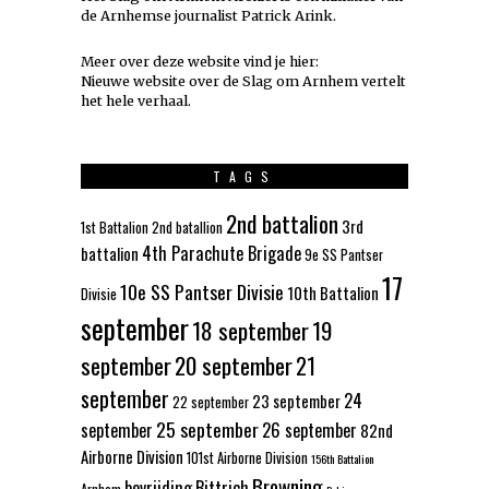
de Arnhemse journalist Patrick Arink.
Meer over deze website vind je hier:
Nieuwe website over de Slag om Arnhem vertelt
het hele verhaal
.
TAGS
2nd battalion
3rd
1st Battalion
2nd batallion
4th Parachute Brigade
battalion
9e SS Pantser
17
10e SS Pantser Divisie
10th Battalion
Divisie
september
18 september
19
september
20 september
21
september
24
23 september
22 september
25 september
september
26 september
82nd
Airborne Division
101st Airborne Division
156th Battalion
Browning
bevrijding
Bittrich